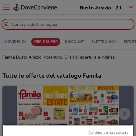
Busto Arsizio - 21052
IN EVIDENZA
IPER E SUPER
DISCOUNT
ELETTRONICA
ESTAT
Famila Busto Arsizio: Volantino, Orari di apertura e Indirizzi
Tutte le offerte del catalogo Famila
Continua senza accettare