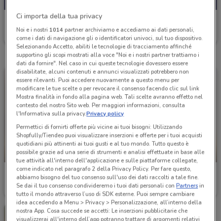
Ci importa della tua privacy
Famila
Noi e i nostri
1014
partner archiviamo e accediamo ai dati personali,
Scade domani
857 m
come i dati di navigazione gli o identificatori univoci, sul tuo dispositivo.
Selezionando Accetto, abiliti le tecnologie di tracciamento affinché
supportino gli scopi mostrati alla voce "Noi e i nostri partner trattiamo i
dati da fornire". Nel caso in cui queste tecnologie dovessero essere
disabilitate, alcuni contenuti e annunci visualizzati potrebbero non
essere rilevanti. Puoi accedere nuovamente a questo menu per
modificare le tue scelte o per revocare il consenso facendo clic sul link
Mostra finalità in fondo alla pagina web. Tali scelte avranno effetto nel
contesto del nostro Sito web. Per maggiori informazioni, consulta
l'Informativa sulla privacy.
Privacy policy
Permettici di fornirti offerte più vicine ai tuoi bisogni: Utilizzando
Shopfully/Tiendeo puoi visualizzare inserzioni e offerte per i tuoi acquisti
quotidiani più attinenti ai tuoi gusti e al tuo mondo. Tutto questo è
possibile grazie ad una serie di strumenti e analisi effettuate in base alle
-1 GIORNO
-1 GIORNO
tue attività all'interno dell'applicazione e sulle piattaforme collegate,
come indicato nel paragrafo 2 della Privacy Policy. Per fare questo,
Famila
Famila
abbiamo bisogno del tuo consenso sull'uso dei dati raccolti a tale fine.
Se dai il tuo consenso condivideremo i tuoi dati personali con
Partners
in
Scade domani
857 m
Scade domani
857 m
tutto il mondo attraverso l’uso di SDK esterne. Puoi sempre cambiare
idea accedendo a Menu > Privacy > Personalizzazione, all’interno della
nostra App. Cosa succede se accetti: Le inserzioni pubblicitarie che
visualizzerai all'interno dell’app potranno trattare di argomenti relativi