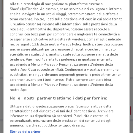
alla tua cronologia di navigazione su piattaforme esterne a
Shopfully/Tiendeo. Ad esempio, se un servizio a noi collegato ci informa
che hai navigato in un sito di viaggi, potremo mostrarti delle offerte a
tema vacanze. Inoltre, i dati sulla posizione (nel caso in cui abbia fornito
il relativo consenso) insieme alle informazioni sulle prestazioni della
rete e agli identificativi del dispositivo, possono essere raccolte e
condivisi con terze parti per comprendere e migliorare la connettività e
le esperienze applicative sulle delle reti wireless, come meglio indicato
-1 GIORNO
nel paragrafo 13.b della nostra Privacy Policy. Inoltre, i tuoi dati possono
anche essere utilizzati per la creazione di report, ricerche di mercato,
Famila
scientifiche e statistiche, analisi basate sulla posizione e analisi delle
tendenze. Puoi modificare le tue preferenze in qualsiasi momento
Scade domani
16.7 km
accedendo a Menu > Privacy > Personalizzazione all'interno della
nostra App. Cosa succede se rifiuti: Continuerai a visualizzare annunci
pubblicitari, ma riguarderanno argomenti generici e probabilmente non
saranno rilevanti per i tuoi interessi. Potrai sempre cambiare idea
Porta DoveConviene sempre con te!
accedendo a Menu > Privacy > Personalizzazione all'interno della
nostra App.
Puoi trovare le migliori offerte dei negozi vicino a te,
salvarle e creare la tua lista del risparmio, comodamente
Noi e i nostri partner trattiamo i dati per fornire:
dal tuo cellulare.
Utilizzare dati di geolocalizzazione precisi. Scansione attiva delle
SCARICA L’APP
caratteristiche del dispositivo ai fini dell’identificazione. Archiviare
informazioni su dispositivo e/o accedervi. Pubblicità e contenuti
personalizzati, misurazione delle prestazioni dei contenuti e degli
annunci, ricerche sul pubblico, sviluppo di servizi.
Elenco dei partner