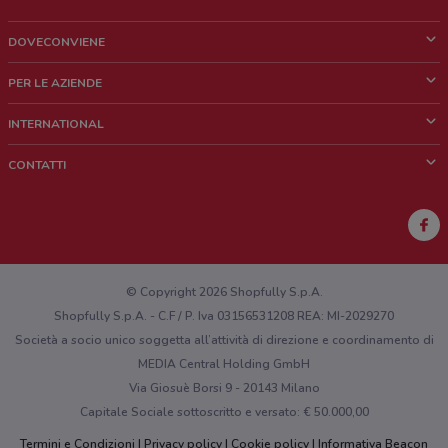
DOVECONVIENE
Cos'è DoveConviene
PER LE AZIENDE
Chi siamo
Cosa facciamo
INTERNATIONAL
News e media
Richieste commerciali e marketing
Brazil
CONTATTI
Lavora con noi
Mexico
Segnalazione punto vendita
France
Segnalazione Volantino
Australia
Hai un malfunzionamento sul web o sull'app?
New Zealand
© Copyright 2026 Shopfully S.p.A.
Shopfully S.p.A. - C.F / P. Iva 03156531208 REA: MI-2029270
Società a socio unico soggetta all’attività di direzione e coordinamento di
MEDIA Central Holding GmbH
Via Giosuè Borsi 9 - 20143 Milano
Capitale Sociale sottoscritto e versato: € 50.000,00
Termini e Condizioni
Privacy policy
Cookie policy
Informativa Beacon