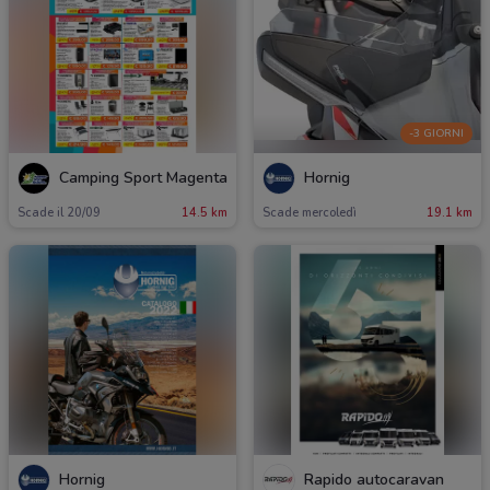
-3 GIORNI
Camping Sport Magenta
Hornig
Scade il 20/09
14.5 km
Scade mercoledì
19.1 km
Hornig
Rapido autocaravan