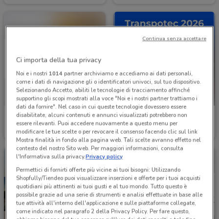
Continua senza accettare
Ci importa della tua privacy
Noi e i nostri
1014
partner archiviamo e accediamo ai dati personali,
come i dati di navigazione gli o identificatori univoci, sul tuo dispositivo.
Selezionando Accetto, abiliti le tecnologie di tracciamento affinché
supportino gli scopi mostrati alla voce "Noi e i nostri partner trattiamo i
dati da fornire". Nel caso in cui queste tecnologie dovessero essere
disabilitate, alcuni contenuti e annunci visualizzati potrebbero non
Renault
Euromaster
essere rilevanti. Puoi accedere nuovamente a questo menu per
modificare le tue scelte o per revocare il consenso facendo clic sul link
1.1 km
Scade il 31/12
1.1 km
Mostra finalità in fondo alla pagina web. Tali scelte avranno effetto nel
contesto del nostro Sito web. Per maggiori informazioni, consulta
l'Informativa sulla privacy.
Privacy policy
Permettici di fornirti offerte più vicine ai tuoi bisogni: Utilizzando
Shopfully/Tiendeo puoi visualizzare inserzioni e offerte per i tuoi acquisti
quotidiani più attinenti ai tuoi gusti e al tuo mondo. Tutto questo è
possibile grazie ad una serie di strumenti e analisi effettuate in base alle
tue attività all'interno dell'applicazione e sulle piattaforme collegate,
come indicato nel paragrafo 2 della Privacy Policy. Per fare questo,