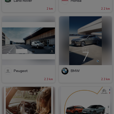
Land Rover
Honda
2 km
2.2 km
Peugeot
BMW
2.3 km
2.3 km