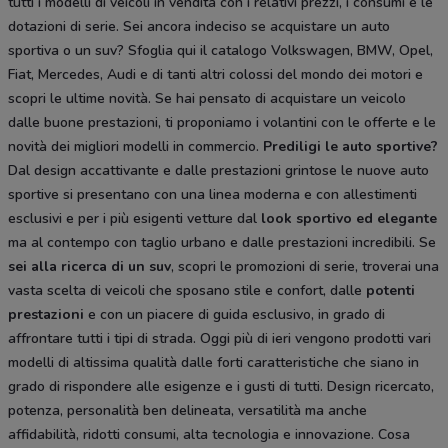
tutti i modelli di veicoli in vendita con i relativi prezzi, i consumi e le
dotazioni di serie. Sei ancora indeciso se acquistare un auto
sportiva o un suv? Sfoglia qui il catalogo Volkswagen, BMW, Opel,
Fiat, Mercedes, Audi e di tanti altri colossi del mondo dei motori e
scopri le ultime novità. Se hai pensato di acquistare un veicolo
dalle buone prestazioni, ti proponiamo i volantini con le offerte e le
novità dei migliori modelli in commercio.
Prediligi le auto sportive?
Dal design accattivante e dalle prestazioni grintose le nuove auto
sportive si presentano con una linea moderna e con allestimenti
esclusivi e per i più esigenti vetture dal
look sportivo ed elegante
ma al contempo con taglio urbano e dalle prestazioni incredibili. Se
sei alla ricerca di un suv
, scopri le promozioni di serie, troverai una
vasta scelta di veicoli che sposano stile e confort, dalle
potenti
prestazioni
e con un piacere di guida esclusivo, in grado di
affrontare tutti i tipi di strada. Oggi più di ieri vengono prodotti vari
modelli di altissima qualità dalle forti caratteristiche che siano in
grado di rispondere alle esigenze e i gusti di tutti. Design ricercato,
potenza, personalità ben delineata, versatilità ma anche
affidabilità, ridotti consumi, alta tecnologia e innovazione. Cosa