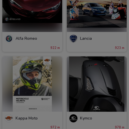
Alfa Romeo
Lancia
922 m
923 m
Kappa Moto
Kymco
972 m
978 m