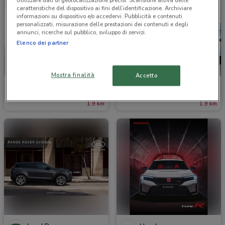
Utilizzare dati di geolocalizzazione precisi. Scansione attiva delle
caratteristiche del dispositivo ai fini dell’identificazione. Archiviare
informazioni su dispositivo e/o accedervi. Pubblicità e contenuti
personalizzati, misurazione delle prestazioni dei contenuti e degli
annunci, ricerche sul pubblico, sviluppo di servizi.
Elenco dei partner
Mostra finalità
Accetto
SsangYong
Mitsubishi
1.9 km
1.9 km