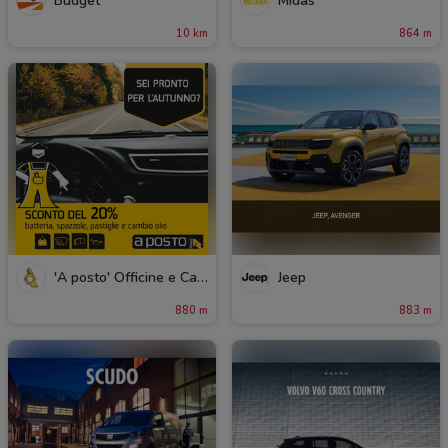
Budget
Midas
10 km
864 m
'A posto' Officine e Carrozzerie
Jeep
880 m
883 m