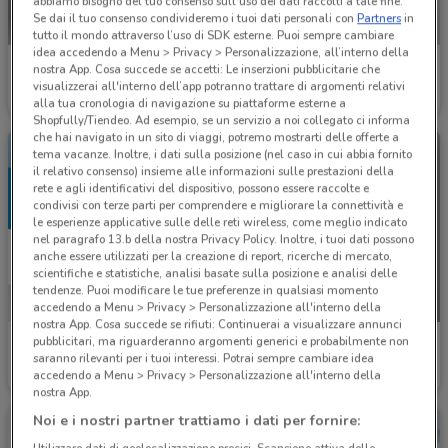
abbiamo bisogno del tuo consenso sull'uso dei dati raccolti a tale fine.
Se dai il tuo consenso condivideremo i tuoi dati personali con
Partners
in
tutto il mondo attraverso l’uso di SDK esterne. Puoi sempre cambiare
idea accedendo a Menu > Privacy > Personalizzazione, all’interno della
Euromaster
Dacia
nostra App. Cosa succede se accetti: Le inserzioni pubblicitarie che
visualizzerai all'interno dell’app potranno trattare di argomenti relativi
1.1 km
Scade il 31/08
1.1 km
alla tua cronologia di navigazione su piattaforme esterne a
Shopfully/Tiendeo. Ad esempio, se un servizio a noi collegato ci informa
che hai navigato in un sito di viaggi, potremo mostrarti delle offerte a
tema vacanze. Inoltre, i dati sulla posizione (nel caso in cui abbia fornito
il relativo consenso) insieme alle informazioni sulle prestazioni della
rete e agli identificativi del dispositivo, possono essere raccolte e
condivisi con terze parti per comprendere e migliorare la connettività e
le esperienze applicative sulle delle reti wireless, come meglio indicato
nel paragrafo 13.b della nostra Privacy Policy. Inoltre, i tuoi dati possono
anche essere utilizzati per la creazione di report, ricerche di mercato,
scientifiche e statistiche, analisi basate sulla posizione e analisi delle
tendenze. Puoi modificare le tue preferenze in qualsiasi momento
-1 GIORNO
accedendo a Menu > Privacy > Personalizzazione all'interno della
nostra App. Cosa succede se rifiuti: Continuerai a visualizzare annunci
pubblicitari, ma riguarderanno argomenti generici e probabilmente non
Bosch Car Service
Wheelup
saranno rilevanti per i tuoi interessi. Potrai sempre cambiare idea
accedendo a Menu > Privacy > Personalizzazione all'interno della
1.1 km
Scade domani
1.9 km
nostra App.
Noi e i nostri partner trattiamo i dati per fornire: