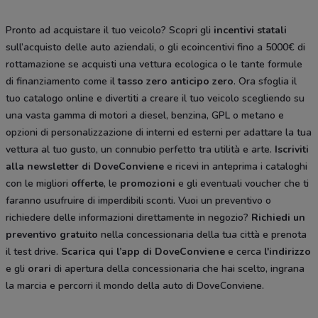
Pronto ad acquistare il tuo veicolo? Scopri gli
incentivi statali
sull’acquisto delle auto aziendali, o gli ecoincentivi fino a 5000€ di
rottamazione se acquisti una vettura ecologica o le tante formule
di finanziamento come il
tasso zero anticipo zero
. Ora sfoglia il
tuo catalogo online e divertiti a creare il tuo veicolo scegliendo su
una vasta gamma di motori a diesel, benzina, GPL o metano e
opzioni di personalizzazione di interni ed esterni per adattare la tua
vettura al tuo gusto, un connubio perfetto tra utilità e arte.
Iscriviti
alla newsletter di DoveConviene
e ricevi in anteprima i cataloghi
con le migliori
offerte
, le
promozioni
e gli eventuali voucher che ti
faranno usufruire di imperdibili sconti. Vuoi un preventivo o
richiedere delle informazioni direttamente in negozio?
Richiedi un
preventivo gratuito
nella concessionaria della tua città e prenota
il test drive.
Scarica qui l’app di DoveConviene
e cerca
l'indirizzo
e gli
orari
di apertura della concessionaria che hai scelto, ingrana
la marcia e percorri il mondo della auto di DoveConviene.