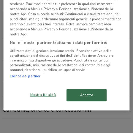
22.4 km
CHIUSO
tendenze. Puoi modificare le tue preferenze in qualsiasi momento
accedendo a Menu > Privacy > Personalizzazione all'interno della
nostra App. Cosa succede se rifiuti: Continuerai a visualizzare annunci
Via Gallarate, 58 - Ingresso Da Via Giannini, 8
pubblicitari, ma riguarderanno argomenti generici e probabilmente non
Milano
saranno rilevanti per i tuoi interessi. Potrai sempre cambiare idea
accedendo a Menu > Privacy > Personalizzazione all'interno della
25.7 km
CHIUSO
nostra App.
Noi e i nostri partner trattiamo i dati per fornire:
Via Varesina, 84 Como
Utilizzare dati di geolocalizzazione precisi. Scansione attiva delle
26.7 km
CHIUSO
caratteristiche del dispositivo ai fini dell’identificazione. Archiviare
informazioni su dispositivo e/o accedervi. Pubblicità e contenuti
personalizzati, misurazione delle prestazioni dei contenuti e degli
Via Milano, 219 Desio
annunci, ricerche sul pubblico, sviluppo di servizi.
27.2 km
CHIUSO
Elenco dei partner
Tutti i negozi Car Clinic
Mostra finalità
Accetto
Car Clinic, offerte e concessionari