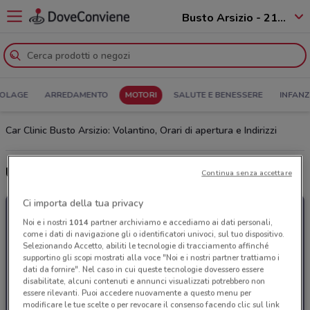
Busto Arsizio - 21052
COLAGE
ARREDAMENTO
MOTORI
SALUTE E BENESSERE
INFANZ
Car Clinic Busto Arsizio: Volantino, Orari di apertura e Indirizzi
Ultime offerte del volantino Car Clinic
Continua senza accettare
Ci importa della tua privacy
Noi e i nostri
1014
partner archiviamo e accediamo ai dati personali,
come i dati di navigazione gli o identificatori univoci, sul tuo dispositivo.
Selezionando Accetto, abiliti le tecnologie di tracciamento affinché
supportino gli scopi mostrati alla voce "Noi e i nostri partner trattiamo i
dati da fornire". Nel caso in cui queste tecnologie dovessero essere
disabilitate, alcuni contenuti e annunci visualizzati potrebbero non
essere rilevanti. Puoi accedere nuovamente a questo menu per
modificare le tue scelte o per revocare il consenso facendo clic sul link