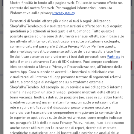
Mostra finalità in fondo alla pagina web. Tali scelte avranno effetto nel
contesto del nostro Sito web. Per maggiori informazioni, consulta
Car Clinic
l'Informativa sulla privacy.
Privacy policy
Permettici di fornirti offerte più vicine ai tuoi bisogni: Utilizzando
Scade il 03/02
2 km
Shopfully/Tiendeo puoi visualizzare inserzioni e offerte per i tuoi acquisti
quotidiani più attinenti ai tuoi gusti e al tuo mondo. Tutto questo è
possibile grazie ad una serie di strumenti e analisi effettuate in base alle
Porta DoveConviene sempre con te!
tue attività all'interno dell'applicazione e sulle piattaforme collegate,
Puoi trovare le migliori offerte dei negozi vicino a te,
come indicato nel paragrafo 2 della Privacy Policy. Per fare questo,
salvarle e creare la tua lista del risparmio, comodamente
abbiamo bisogno del tuo consenso sull'uso dei dati raccolti a tale fine.
dal tuo cellulare.
Se dai il tuo consenso condivideremo i tuoi dati personali con
Partners
in
tutto il mondo attraverso l’uso di SDK esterne. Puoi sempre cambiare
SCARICA L’APP
idea accedendo a Menu > Privacy > Personalizzazione, all’interno della
nostra App. Cosa succede se accetti: Le inserzioni pubblicitarie che
visualizzerai all'interno dell’app potranno trattare di argomenti relativi
alla tua cronologia di navigazione su piattaforme esterne a
Shopfully/Tiendeo. Ad esempio, se un servizio a noi collegato ci informa
Concessionari Car Clinic nelle vicinanze
che hai navigato in un sito di viaggi, potremo mostrarti delle offerte a
tema vacanze. Inoltre, i dati sulla posizione (nel caso in cui abbia fornito
il relativo consenso) insieme alle informazioni sulle prestazioni della
S.S. Sempione, 1 Busto Arsizio
rete e agli identificativi del dispositivo, possono essere raccolte e
condivisi con terze parti per comprendere e migliorare la connettività e
2 km
CHIUSO
le esperienze applicative sulle delle reti wireless, come meglio indicato
nel paragrafo 13.b della nostra Privacy Policy. Inoltre, i tuoi dati possono
anche essere utilizzati per la creazione di report, ricerche di mercato,
Via Peschiera, 74/A Varese
scientifiche e statistiche, analisi basate sulla posizione e analisi delle