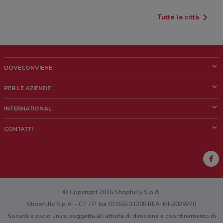
Tutte le città
DOVECONVIENE
Cos'è DoveConviene
PER LE AZIENDE
Chi siamo
Cosa facciamo
INTERNATIONAL
News e media
Richieste commerciali e marketing
Brazil
CONTATTI
Lavora con noi
Mexico
Segnalazione punto vendita
France
Segnalazione Volantino
Australia
Hai un malfunzionamento sul web o sull'app?
New Zealand
© Copyright 2026 Shopfully S.p.A.
Shopfully S.p.A. - C.F / P. Iva 03156531208 REA: MI-2029270
Società a socio unico soggetta all’attività di direzione e coordinamento di