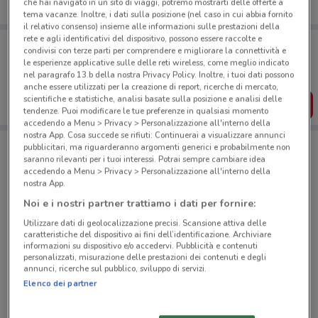
che hai navigato in un sito di viaggi, potremo mostrarti delle offerte a
tema vacanze. Inoltre, i dati sulla posizione (nel caso in cui abbia fornito
il relativo consenso) insieme alle informazioni sulle prestazioni della
rete e agli identificativi del dispositivo, possono essere raccolte e
Porta DoveConviene sempre con te!
condivisi con terze parti per comprendere e migliorare la connettività e
Puoi trovare le migliori offerte dei negozi vicino a te,
le esperienze applicative sulle delle reti wireless, come meglio indicato
salvarle e creare la tua lista del risparmio, comodamente
nel paragrafo 13.b della nostra Privacy Policy. Inoltre, i tuoi dati possono
dal tuo cellulare.
anche essere utilizzati per la creazione di report, ricerche di mercato,
scientifiche e statistiche, analisi basate sulla posizione e analisi delle
SCARICA L’APP
tendenze. Puoi modificare le tue preferenze in qualsiasi momento
accedendo a Menu > Privacy > Personalizzazione all'interno della
nostra App. Cosa succede se rifiuti: Continuerai a visualizzare annunci
pubblicitari, ma riguarderanno argomenti generici e probabilmente non
saranno rilevanti per i tuoi interessi. Potrai sempre cambiare idea
Negozi Sigma a Roma
accedendo a Menu > Privacy > Personalizzazione all'interno della
nostra App.
Noi e i nostri partner trattiamo i dati per fornire:
Utilizzare dati di geolocalizzazione precisi. Scansione attiva delle
caratteristiche del dispositivo ai fini dell’identificazione. Archiviare
informazioni su dispositivo e/o accedervi. Pubblicità e contenuti
personalizzati, misurazione delle prestazioni dei contenuti e degli
© MapTiler
© OpenStreetMap contributors
annunci, ricerche sul pubblico, sviluppo di servizi.
Elenco dei partner
Via Diego Angeli 112/118 Roma
3.1 km
APERTO