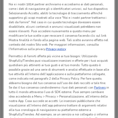
Www.Cedisigmacampania.It
Noi e i nostri
1014
partner archiviamo e accediamo ai dati personali,
come i dati di navigazione gli o identificatori univoci, sul tuo dispositivo.
Selezionando Accetto, abiliti le tecnologie di tracciamento affinché
supportino gli scopi mostrati alla voce "Noi e i nostri partner trattiamo i
dati da fornire". Nel caso in cui queste tecnologie dovessero essere
Tutte le promozioni di questo negozio
disabilitate, alcuni contenuti e annunci visualizzati potrebbero non
essere rilevanti. Puoi accedere nuovamente a questo menu per
modificare le tue scelte o per revocare il consenso facendo clic sul link
Mostra finalità in fondo alla pagina web. Tali scelte avranno effetto nel
contesto del nostro Sito web. Per maggiori informazioni, consulta
l'Informativa sulla privacy.
Privacy policy
Permettici di fornirti offerte più vicine ai tuoi bisogni: Utilizzando
Shopfully/Tiendeo puoi visualizzare inserzioni e offerte per i tuoi acquisti
quotidiani più attinenti ai tuoi gusti e al tuo mondo. Tutto questo è
possibile grazie ad una serie di strumenti e analisi effettuate in base alle
tue attività all'interno dell'applicazione e sulle piattaforme collegate,
come indicato nel paragrafo 2 della Privacy Policy. Per fare questo,
abbiamo bisogno del tuo consenso sull'uso dei dati raccolti a tale fine.
Se dai il tuo consenso condivideremo i tuoi dati personali con
Partners
in
tutto il mondo attraverso l’uso di SDK esterne. Puoi sempre cambiare
Ci dispiace, al momento non abbiamo pubblicato
idea accedendo a Menu > Privacy > Personalizzazione, all’interno della
nostra App. Cosa succede se accetti: Le inserzioni pubblicitarie che
volantini nella tua zona. Riprova più tardi.
visualizzerai all'interno dell’app potranno trattare di argomenti relativi
alla tua cronologia di navigazione su piattaforme esterne a
Shopfully/Tiendeo. Ad esempio, se un servizio a noi collegato ci informa