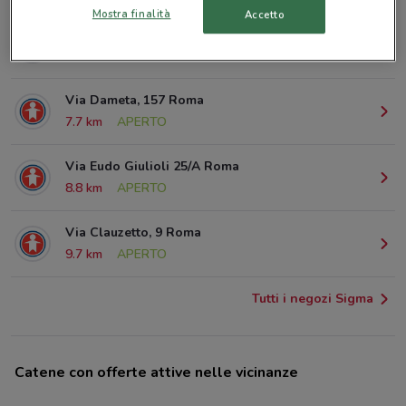
Mostra finalità
Accetto
Via Sebastian Bach 1 Roma
4 km
APERTO
Via Dameta, 157 Roma
7.7 km
APERTO
Via Eudo Giulioli 25/A Roma
8.8 km
APERTO
Via Clauzetto, 9 Roma
9.7 km
APERTO
Tutti i negozi Sigma
Catene con offerte attive nelle vicinanze