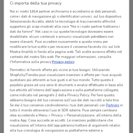
Ci importa della tua privacy
Noi e i nostri
1014
partner archiviamo e accediamo ai dati personali,
Lunedì
Martedì
Mercoledì
Giovedì
Venerdì
n.d.
n.d.
n.d.
n.d.
n.d.
come i dati di navigazione gli o identificatori univoci, sul tuo dispositivo.
Sabato
n.d.
Selezionando Accetto, abiliti le tecnologie di tracciamento affinché
Domenica
n.d.
supportino gli scopi mostrati alla voce "Noi e i nostri partner trattiamo i
Autovelletri S.R.L.
dati da fornire". Nel caso in cui queste tecnologie dovessero essere
disabilitate, alcuni contenuti e annunci visualizzati potrebbero non
essere rilevanti. Puoi accedere nuovamente a questo menu per
modificare le tue scelte o per revocare il consenso facendo clic sul link
Tutte le promozioni di questo negozio
Mostra finalità in fondo alla pagina web. Tali scelte avranno effetto nel
contesto del nostro Sito web. Per maggiori informazioni, consulta
l'Informativa sulla privacy.
Privacy policy
Permettici di fornirti offerte più vicine ai tuoi bisogni: Utilizzando
Shopfully/Tiendeo puoi visualizzare inserzioni e offerte per i tuoi acquisti
quotidiani più attinenti ai tuoi gusti e al tuo mondo. Tutto questo è
possibile grazie ad una serie di strumenti e analisi effettuate in base alle
tue attività all'interno dell'applicazione e sulle piattaforme collegate,
come indicato nel paragrafo 2 della Privacy Policy. Per fare questo,
abbiamo bisogno del tuo consenso sull'uso dei dati raccolti a tale fine.
Se dai il tuo consenso condivideremo i tuoi dati personali con
Partners
in
tutto il mondo attraverso l’uso di SDK esterne. Puoi sempre cambiare
idea accedendo a Menu > Privacy > Personalizzazione, all’interno della
nostra App. Cosa succede se accetti: Le inserzioni pubblicitarie che
SEAT
visualizzerai all'interno dell’app potranno trattare di argomenti relativi
alla tua cronologia di navigazione su piattaforme esterne a
Scade il 31/12
2 km