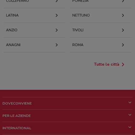
COLLEFERRO
POMEZIA
LATINA
NETTUNO
ANZIO
TIVOLI
ANAGNI
ROMA
Tutte le città
DOVECONVIENE
Cos'è DoveConviene
PER LE AZIENDE
Chi siamo
Cosa facciamo
INTERNATIONAL
News e media