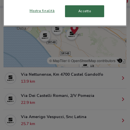
Mostra finalità
Accetto
Negozi SEAT a Velletri
© MapTiler
© OpenStreetMap contributors
Via Nettunense, Km 4700 Castel Gandolfo
13.9 km
Via Dei Castelli Romani, 2/V Pomezia
22.9 km
Via Amerigo Vespucci, Snc Latina
25.7 km