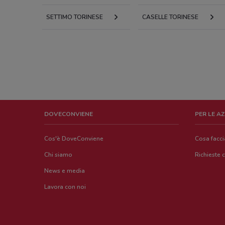
SETTIMO TORINESE
CASELLE TORINESE
DOVECONVIENE
PER LE A
Cos'è DoveConviene
Cosa facc
Chi siamo
Richieste 
News e media
Lavora con noi