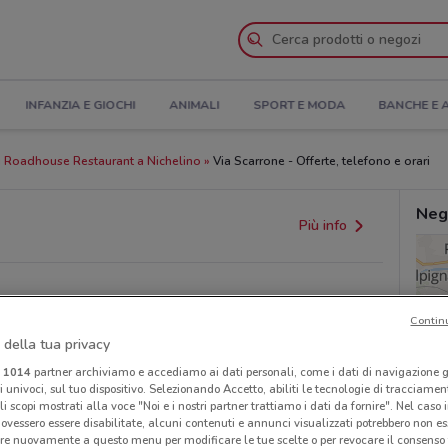
INFANZIA E GIOCHI
ANIMALI
SPORT E MODA
BANCHE E 
 Roadhouse Restaurant a Nichelino
Via Scarrone - Offerte, telefono e orari
Neg
Più info
Contin
 della tua privacy
i
1014
partner archiviamo e accediamo ai dati personali, come i dati di navigazione g
ri univoci, sul tuo dispositivo. Selezionando Accetto, abiliti le tecnologie di tracciame
provvedimenti regionali o nazionali. Verifica l’accuratezza
li scopi mostrati alla voce "Noi e i nostri partner trattiamo i dati da fornire". Nel caso 
ovessero essere disabilitate, alcuni contenuti e annunci visualizzati potrebbero non ess
re nuovamente a questo menu per modificare le tue scelte o per revocare il consenso