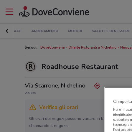
BRICOLAGE
ARREDAMENTO
MOTORI
SALUTE E BENESSERE
Sei qui:
DoveConviene
Offerte Ristoranti a Nichelino
Negozi
Roadhouse Restaurant
Via Scarrone, Nichelino
2.4 km
Ci importa
Verifica gli orari
Noi e i nostr
identificato
Gli orari dei negozi possono variare in base agli ultimi 
supportino g
tecnologie d
chiamando il negozio.
Puoi accede