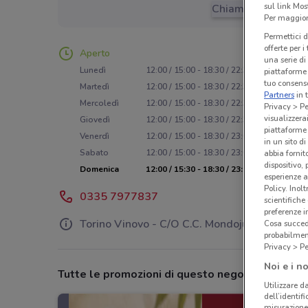
sul link Mos
Chiama il negozio
Per maggiori
Permettici d
offerte per 
Aperto
una serie di
Lunedì
12:00 / 15:00 - 18:30 / 22:30
piattaforme 
tuo consenso
Martedì
12:00 / 15:00 - 18:30 / 22:30
Partners
in 
Mercoledì
12:00 / 15:00 - 18:30 / 22:30
Privacy > Pe
visualizzera
Giovedì
12:00 / 15:00 - 18:30 / 22:30
piattaforme 
Venerdì
12:00 / 15:00 - 18:30 / 23:00
in un sito d
Sabato
12:00 / 15:00 - 18:30 / 23:00
abbia fornit
dispositivo,
Domenica
12:00 / 15:30 - 18:30 / 23:00
esperienze a
Policy. Inolt
0335 7977837
scientifiche
preferenze 
Torino Vinovo - C/O C.C. Mondojuve
Cosa succede
probabilmen
Privacy > Pe
Noi e i no
Tutte le promozioni di questo negozio
Utilizzare da
dell’identif
misurazione 