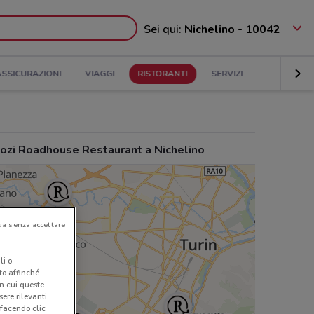
Sei qui:
Nichelino - 10042
ASSICURAZIONI
VIAGGI
RISTORANTI
SERVIZI
ozi Roadhouse Restaurant a Nichelino
ua senza accettare
li o
nto affinché
in cui queste
ere rilevanti.
 facendo clic