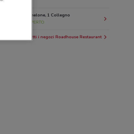
12 km
Via Rocciamelone, 1 Collegno
12.6 km
APERTO
Tutti i negozi Roadhouse Restaurant