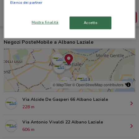
salvarle e creare la tua lista del risparmio, comodamente
Elenco dei partner
dal tuo cellulare.
SCARICA L’APP
Mostra finalità
Accetto
Negozi PosteMobile a Albano Laziale
© MapTiler
© OpenStreetMap contributors
Via Alcide De Gasperi 66 Albano Laziale
228 m
Via Antonio Vivaldi 22 Albano Laziale
606 m