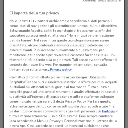
Continua senza accettare
Chiama il negozio
Ci importa della tua privacy
Lunedì
Martedì
Mercoledì
n.d.
n.d.
n.d.
Noi e i nostri
1012
partner archiviamo e accediamo ai dati personali,
Giovedì
n.d.
come i dati di navigazione gli o identificatori univoci, sul tuo dispositivo.
Venerdì
Sabato
Domenica
n.d.
n.d.
n.d.
Selezionando Accetto, abiliti le tecnologie di tracciamento affinché
069307245
supportino gli scopi mostrati alla voce "Noi e i nostri partner trattiamo i
dati da fornire". Nel caso in cui queste tecnologie dovessero essere
disabilitate, alcuni contenuti e annunci visualizzati potrebbero non
TABACCHERIA n. 26
essere rilevanti. Puoi accedere nuovamente a questo menu per
modificare le tue scelte o per revocare il consenso facendo clic sul link
Mostra finalità in fondo alla pagina web. Tali scelte avranno effetto nel
contesto del nostro Sito web. Per maggiori informazioni, consulta
Tutte le promozioni di questo negozio
l'Informativa sulla privacy.
Privacy policy
Permettici di fornirti offerte più vicine ai tuoi bisogni: Utilizzando
Shopfully/Tiendeo puoi visualizzare inserzioni e offerte per i tuoi acquisti
quotidiani più attinenti ai tuoi gusti e al tuo mondo. Tutto questo è
possibile grazie ad una serie di strumenti e analisi effettuate in base alle
tue attività all'interno dell'applicazione e sulle piattaforme collegate,
come indicato nel paragrafo 2 della Privacy Policy. Per fare questo,
abbiamo bisogno del tuo consenso sull'uso dei dati raccolti a tale fine.
Se dai il tuo consenso condivideremo i tuoi dati personali con
Partners
in
tutto il mondo attraverso l’uso di SDK esterne. Puoi sempre cambiare
idea accedendo a Menu > Privacy > Personalizzazione, all’interno della
nostra App. Cosa succede se accetti: Le inserzioni pubblicitarie che