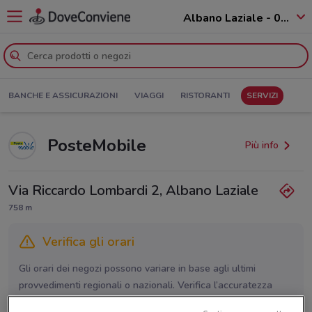
Albano Laziale - 00041
BANCHE E ASSICURAZIONI
VIAGGI
RISTORANTI
SERVIZI
PosteMobile
Più info
Via Riccardo Lombardi 2, Albano Laziale
758 m
Verifica gli orari
Gli orari dei negozi possono variare in base agli ultimi
provvedimenti regionali o nazionali. Verifica l’accuratezza
chiamando il negozio.