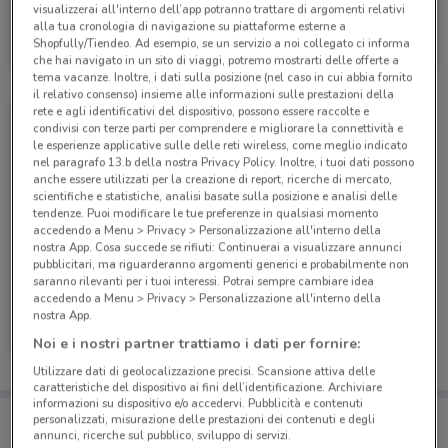
visualizzerai all'interno dell’app potranno trattare di argomenti relativi
PosteMobile
alla tua cronologia di navigazione su piattaforme esterne a
Shopfully/Tiendeo. Ad esempio, se un servizio a noi collegato ci informa
Scade il 17/08
228 m
che hai navigato in un sito di viaggi, potremo mostrarti delle offerte a
tema vacanze. Inoltre, i dati sulla posizione (nel caso in cui abbia fornito
il relativo consenso) insieme alle informazioni sulle prestazioni della
rete e agli identificativi del dispositivo, possono essere raccolte e
condivisi con terze parti per comprendere e migliorare la connettività e
le esperienze applicative sulle delle reti wireless, come meglio indicato
nel paragrafo 13.b della nostra Privacy Policy. Inoltre, i tuoi dati possono
anche essere utilizzati per la creazione di report, ricerche di mercato,
scientifiche e statistiche, analisi basate sulla posizione e analisi delle
tendenze. Puoi modificare le tue preferenze in qualsiasi momento
accedendo a Menu > Privacy > Personalizzazione all'interno della
nostra App. Cosa succede se rifiuti: Continuerai a visualizzare annunci
pubblicitari, ma riguarderanno argomenti generici e probabilmente non
saranno rilevanti per i tuoi interessi. Potrai sempre cambiare idea
accedendo a Menu > Privacy > Personalizzazione all'interno della
PosteMobile
nostra App.
Noi e i nostri partner trattiamo i dati per fornire:
Scade il 05/09
228 m
Utilizzare dati di geolocalizzazione precisi. Scansione attiva delle
caratteristiche del dispositivo ai fini dell’identificazione. Archiviare
informazioni su dispositivo e/o accedervi. Pubblicità e contenuti
Porta DoveConviene sempre con te!
personalizzati, misurazione delle prestazioni dei contenuti e degli
Puoi trovare le migliori offerte dei negozi vicino a te,
annunci, ricerche sul pubblico, sviluppo di servizi.