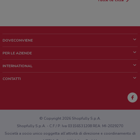
DOVECONVIENE
Cos'è DoveConviene
PER LE AZIENDE
Chi siamo
Cosa facciamo
INTERNATIONAL
News e media
Richieste commerciali e marketing
Brazil
CONTATTI
Lavora con noi
Mexico
Segnalazione punto vendita
France
Segnalazione Volantino
Australia
Hai un malfunzionamento sul web o sull'app?
New Zealand
© Copyright 2026 Shopfully S.p.A.
Shopfully S.p.A. - C.F / P. Iva 03156531208 REA: MI-2029270
Società a socio unico soggetta all’attività di direzione e coordinamento di