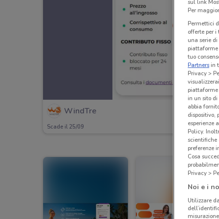
sul link Mos
Per maggiori
Permettici d
offerte per 
una serie di
piattaforme 
tuo consenso
Partners
in 
Privacy > Pe
visualizzera
piattaforme 
in un sito d
abbia fornit
WindTre
dispositivo,
esperienze a
Scade il 25/09
Policy. Inolt
scientifiche
preferenze 
Cosa succede
probabilmen
Privacy > Pe
Noi e i no
Utilizzare da
dell’identif
misurazione 