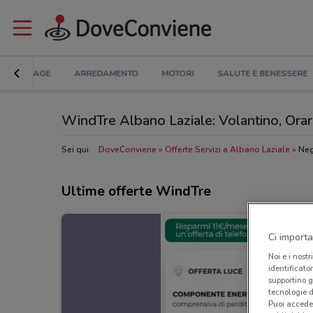
BRICOLAGE
ARREDAMENTO
MOTORI
SALUTE E BENESSERE
WindTre Albano Laziale: Volantino, Orari 
Sei qui:
DoveConviene
Offerte Servizi a Albano Laziale
Neg
Ultime offerte WindTre
Ci importa
Noi e i nostr
identificato
supportino g
tecnologie d
Puoi accede