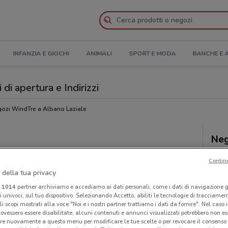
INFANZIA E GIOCHI
ANIMALI
SPORT E MODA
BANCHE E 
di apertura e Indirizzi
ozi WindTre a Albano Laziale
Neg
Contin
 della tua privacy
i
1014
partner archiviamo e accediamo ai dati personali, come i dati di navigazione g
ri univoci, sul tuo dispositivo. Selezionando Accetto, abiliti le tecnologie di tracciame
li scopi mostrati alla voce "Noi e i nostri partner trattiamo i dati da fornire". Nel caso 
ovessero essere disabilitate, alcuni contenuti e annunci visualizzati potrebbero non ess
re nuovamente a questo menu per modificare le tue scelte o per revocare il consenso