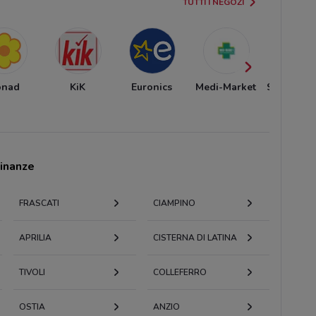
TUTTI I NEGOZI
onad
KiK
Euronics
Medi-Market
Spazio C
cinanze
FRASCATI
CIAMPINO
APRILIA
CISTERNA DI LATINA
TIVOLI
COLLEFERRO
OSTIA
ANZIO