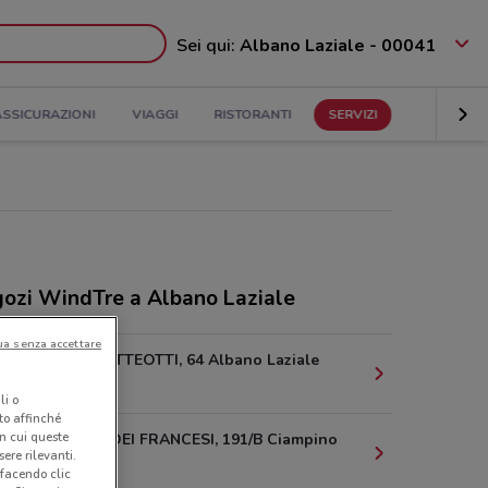
Sei qui:
Albano Laziale - 00041
ASSICURAZIONI
VIAGGI
RISTORANTI
SERVIZI
ozi WindTre a Albano Laziale
ua senza accettare
CORSO MATTEOTTI, 64 Albano Laziale
329 m
li o
nto affinché
in cui queste
VIA MURA DEI FRANCESI, 191/B Ciampino
ere rilevanti.
8.8 km
 facendo clic