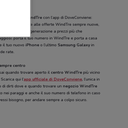
a un
negozio WindTre
con l’app di DoveConviene:
i trovare qui, oltre alle offerte WindTre sempre nuove,
phone di ultima generazione a prezzi più che
ggiosi: porta il tuo numero in WindTre e porta a casa
e il tuo nuovo
iPhone
o l’ultimo
Samsung Galaxy
in
de rate.
sempre centro
sai quando trovare aperto il
centro WindTre
più vicino
 Scarica qui l’
app ufficiale di DoveConviene
, l’unica in
 di dirti dove e quando trovare un
negozio WindTre
o nei paraggi e anche il suo numero di telefono in caso
essi bisogno, per andare sempre a colpo sicuro.