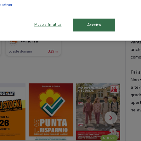
tuo.
partner
Trov
Mostra finalità
Accetto
potra
-1 GIORNO
smart
WindTre
vanta
anch
Scade domani
329 m
como
Fai 
Non 
a te?
grado
apert
ne av
NUOVO