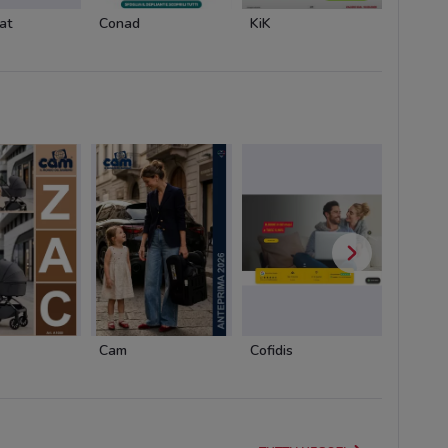
at
Conad
KiK
Euronic
Cam
Cofidis
Pali