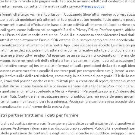
tra finalità in fondo alla pagina web. Tali scelte avranno effetto nel contesto del nost
 informazioni, consulta l'Informativa sulla privacy.
Privacy policy
i fornirti offerte più vicine ai tuoi bisogni: Utilizzando Shopfully/Tiendeo puoi visualizz
i tuoi acquisti quotidiani più attinenti ai tuoi gusti e al tuo mondo. Tutto questo è possi
 strumenti e analisi effettuate in base alle tue attività all'interno dell'applicazione e 
collegate, come indicato nel paragrafo 2 della Privacy Policy. Per fare questo, abbi
 sull'uso dei dati raccolti a tale fine. Se dai il tuo consenso condivideremo i tuoi dati
tutto il mondo attraverso l’uso di SDK esterne. Puoi sempre cambiare idea accedend
rsonalizzazione, all’interno della nostra App. Cosa succede se accetti: Le inserzioni pu
i all'interno dell’app potranno trattare di argomenti relativi alla tua cronologia di na
esterne a Shopfully/Tiendeo. Ad esempio, se un servizio a noi collegato ci informa ch
i viaggi, potremo mostrarti delle offerte a tema vacanze. Inoltre, i dati sulla posizione 
o il relativo consenso) insieme alle informazioni sulle prestazioni della rete e agli ident
 possono essere raccolte e condivisi con terze parti per comprendere e migliorare la conn
pplicative sulle delle reti wireless, come meglio indicato nel paragrafo 13.b della no
329 m
re, i tuoi dati possono anche essere utilizzati per la creazione di report, ricerche di mer
 e statistiche, analisi basate sulla posizione e analisi delle tendenze. Puoi modificare l
in qualsiasi momento accedendo a Menu > Privacy > Personalizzazione all'interno del
Win
 se rifiuti: Continuerai a visualizzare annunci pubblicitari, ma riguarderanno argome
te non saranno rilevanti per i tuoi interessi. Potrai sempre cambiare idea accedendo
rsonalizzazione all'interno della nostra App.
Win
stri partner trattiamo i dati per fornire:
dal 1
ti di geolocalizzazione precisi. Scansione attiva delle caratteristiche del dispositivo ai 
clien
icazione. Archiviare informazioni su dispositivo e/o accedervi. Pubblicità e contenuti per
scegl
delle prestazioni dei contenuti e degli annunci, ricerche sul pubblico, sviluppo di servi