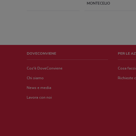
MONTECELIO
DOVECONVIENE
PER LE A
Cos'è DoveConviene
Cosa facc
Chi siamo
Richieste 
News e media
Lavora con noi