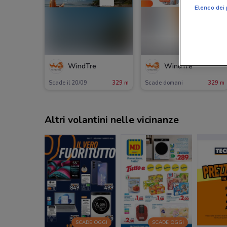
Elenco dei 
-1 GIORNO
WindTre
WindTre
Scade il 20/09
329 m
Scade domani
329 m
Altri volantini nelle vicinanze
SCADE OGGI
SCADE OGGI