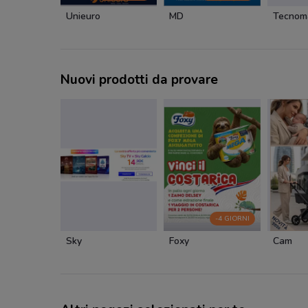
Unieuro
MD
Tecnom
Nuovi prodotti da provare
-4 GIORNI
Sky
Foxy
Cam