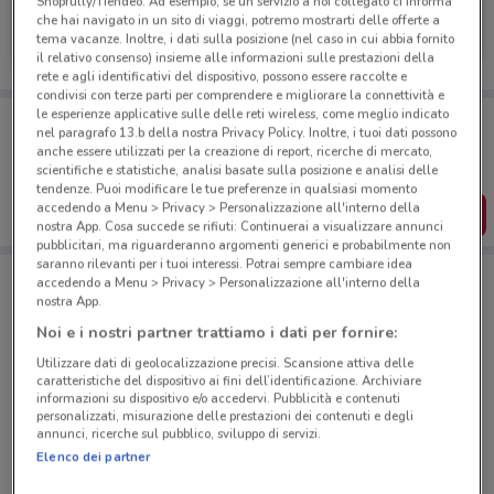
Shopfully/Tiendeo. Ad esempio, se un servizio a noi collegato ci informa
Poste Italiane
che hai navigato in un sito di viaggi, potremo mostrarti delle offerte a
tema vacanze. Inoltre, i dati sulla posizione (nel caso in cui abbia fornito
Scade il 06/10
544 m
il relativo consenso) insieme alle informazioni sulle prestazioni della
rete e agli identificativi del dispositivo, possono essere raccolte e
condivisi con terze parti per comprendere e migliorare la connettività e
le esperienze applicative sulle delle reti wireless, come meglio indicato
Porta DoveConviene sempre con te!
nel paragrafo 13.b della nostra Privacy Policy. Inoltre, i tuoi dati possono
Puoi trovare le migliori offerte dei negozi vicino a te,
anche essere utilizzati per la creazione di report, ricerche di mercato,
salvarle e creare la tua lista del risparmio, comodamente
scientifiche e statistiche, analisi basate sulla posizione e analisi delle
dal tuo cellulare.
tendenze. Puoi modificare le tue preferenze in qualsiasi momento
accedendo a Menu > Privacy > Personalizzazione all'interno della
SCARICA L’APP
nostra App. Cosa succede se rifiuti: Continuerai a visualizzare annunci
pubblicitari, ma riguarderanno argomenti generici e probabilmente non
saranno rilevanti per i tuoi interessi. Potrai sempre cambiare idea
accedendo a Menu > Privacy > Personalizzazione all'interno della
Negozi Poste Italiane a Roma
nostra App.
Noi e i nostri partner trattiamo i dati per fornire:
Utilizzare dati di geolocalizzazione precisi. Scansione attiva delle
caratteristiche del dispositivo ai fini dell’identificazione. Archiviare
informazioni su dispositivo e/o accedervi. Pubblicità e contenuti
personalizzati, misurazione delle prestazioni dei contenuti e degli
annunci, ricerche sul pubblico, sviluppo di servizi.
© MapTiler
© OpenStreetMap contributors
Elenco dei partner