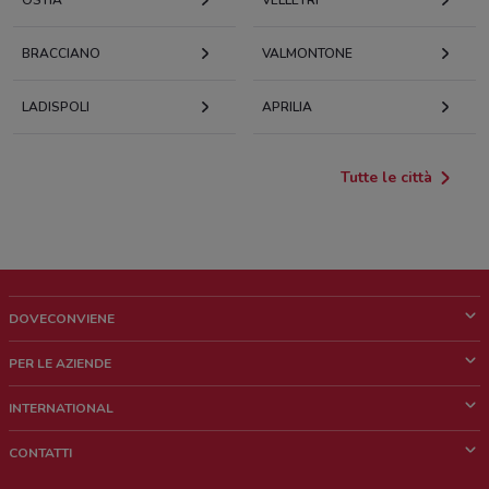
OSTIA
VELLETRI
BRACCIANO
VALMONTONE
LADISPOLI
APRILIA
Tutte le città
DOVECONVIENE
Cos'è DoveConviene
PER LE AZIENDE
Chi siamo
Cosa facciamo
INTERNATIONAL
News e media
Richieste commerciali e marketing
Brazil
CONTATTI
Lavora con noi
Mexico
Segnalazione punto vendita