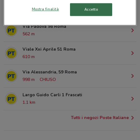
Piazza Bologna 39 Roma
Mostra finalità
Accetto
543 m
Via Padova 98 Roma
562 m
Viale Xxi Aprile 51 Roma
610 m
Via Alessandria, 59 Roma
998 m
CHIUSO
Largo Guido Carli 1 Frascati
1.1 km
Tutti i negozi Poste Italiane