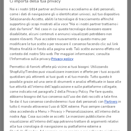
Ci importa della tua privacy
Chiama il negozio
Noi e i nostri
1014
partner archiviamo e accediamo ai dati personali,
come i dati di navigazione gli o identificatori univoci, sul tuo dispositivo.
Selezionando Accetto, abiliti le tecnologie di tracciamento affinché
supportino gli scopi mostrati alla voce "Noi e i nostri partner trattiamo i
Chiuso
Lunedì
Martedì
Mercoledì
Giovedì
Venerdì
08:25 / 17:30
08:25 / 17:30
08:25 / 17:30
08:25 / 17:30
08:25 / 17:30
dati da fornire". Nel caso in cui queste tecnologie dovessero essere
Sabato
08:25 / 12:35
disabilitate, alcuni contenuti e annunci visualizzati potrebbero non
Domenica
Chiuso
essere rilevanti. Puoi accedere nuovamente a questo menu per
06 44740820
modificare le tue scelte o per revocare il consenso facendo clic sul link
Mostra finalità in fondo alla pagina web. Tali scelte avranno effetto nel
contesto del nostro Sito web. Per maggiori informazioni, consulta
l'Informativa sulla privacy.
Privacy policy
Tutte le promozioni di questo negozio
Permettici di fornirti offerte più vicine ai tuoi bisogni: Utilizzando
Shopfully/Tiendeo puoi visualizzare inserzioni e offerte per i tuoi acquisti
quotidiani più attinenti ai tuoi gusti e al tuo mondo. Tutto questo è
possibile grazie ad una serie di strumenti e analisi effettuate in base alle
tue attività all'interno dell'applicazione e sulle piattaforme collegate,
come indicato nel paragrafo 2 della Privacy Policy. Per fare questo,
abbiamo bisogno del tuo consenso sull'uso dei dati raccolti a tale fine.
Se dai il tuo consenso condivideremo i tuoi dati personali con
Partners
in
tutto il mondo attraverso l’uso di SDK esterne. Puoi sempre cambiare
idea accedendo a Menu > Privacy > Personalizzazione, all’interno della
nostra App. Cosa succede se accetti: Le inserzioni pubblicitarie che
visualizzerai all'interno dell’app potranno trattare di argomenti relativi
alla tua cronologia di navigazione su piattaforme esterne a