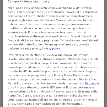
Ci importa della tua privacy
chiamando il negozio.
Noi e i nostri
1012
partner archiviamo e accediamo ai dati personali,
Chiama il negozio
come i dati di navigazione gli o identificatori univoci, sul tuo dispositivo.
Selezionando Accetto, abiliti le tecnologie di tracciamento affinché
supportino gli scopi mostrati alla voce "Noi e i nostri partner trattiamo i
dati da fornire". Nel caso in cui queste tecnologie dovessero essere
Aperto
disabilitate, alcuni contenuti e annunci visualizzati potrebbero non
Lunedì
Martedì
Mercoledì
Giovedì
08:00 / 12:00 - 15:00 / 19:00
08:00 / 12:00 - 15:00 / 19:00
08:00 / 12:00 - 15:00 / 19:00
08:00 / 12:00 - 15:00 / 19:00
Venerdì
08:00 / 12:00 - 15:00 / 19:00
essere rilevanti. Puoi accedere nuovamente a questo menu per
Sabato
Domenica
08:00 / 12:00 - 15:00 / 19:00
Chiuso
modificare le tue scelte o per revocare il consenso facendo clic sul link
Mostra finalità in fondo alla pagina web. Tali scelte avranno effetto nel
06 9085680
contesto del nostro Sito web. Per maggiori informazioni, consulta
l'Informativa sulla privacy.
Privacy policy
Nori Srl
Permettici di fornirti offerte più vicine ai tuoi bisogni: Utilizzando
Shopfully/Tiendeo puoi visualizzare inserzioni e offerte per i tuoi acquisti
quotidiani più attinenti ai tuoi gusti e al tuo mondo. Tutto questo è
possibile grazie ad una serie di strumenti e analisi effettuate in base alle
Tutte le promozioni di questo negozio
tue attività all'interno dell'applicazione e sulle piattaforme collegate,
come indicato nel paragrafo 2 della Privacy Policy. Per fare questo,
abbiamo bisogno del tuo consenso sull'uso dei dati raccolti a tale fine.
Se dai il tuo consenso condivideremo i tuoi dati personali con
Partners
in
tutto il mondo attraverso l’uso di SDK esterne. Puoi sempre cambiare
idea accedendo a Menu > Privacy > Personalizzazione, all’interno della
nostra App. Cosa succede se accetti: Le inserzioni pubblicitarie che
visualizzerai all'interno dell’app potranno trattare di argomenti relativi
alla tua cronologia di navigazione su piattaforme esterne a