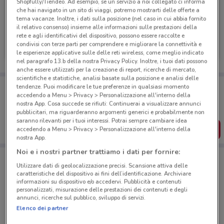
Shopfully/Tiendeo. Ad esempio, se un servizio a noi collegato ci informa
che hai navigato in un sito di viaggi, potremo mostrarti delle offerte a
tema vacanze. Inoltre, i dati sulla posizione (nel caso in cui abbia fornito
il relativo consenso) insieme alle informazioni sulle prestazioni della
rete e agli identificativi del dispositivo, possono essere raccolte e
Peugeot
condivisi con terze parti per comprendere e migliorare la connettività e
3.5 km
le esperienze applicative sulle delle reti wireless, come meglio indicato
nel paragrafo 13.b della nostra Privacy Policy. Inoltre, i tuoi dati possono
anche essere utilizzati per la creazione di report, ricerche di mercato,
scientifiche e statistiche, analisi basate sulla posizione e analisi delle
Porta DoveConviene sempre con te!
tendenze. Puoi modificare le tue preferenze in qualsiasi momento
Puoi trovare le migliori offerte dei negozi vicino a te,
accedendo a Menu > Privacy > Personalizzazione all'interno della
salvarle e creare la tua lista del risparmio, comodamente
nostra App. Cosa succede se rifiuti: Continuerai a visualizzare annunci
dal tuo cellulare.
pubblicitari, ma riguarderanno argomenti generici e probabilmente non
saranno rilevanti per i tuoi interessi. Potrai sempre cambiare idea
SCARICA L’APP
accedendo a Menu > Privacy > Personalizzazione all'interno della
nostra App.
Noi e i nostri partner trattiamo i dati per fornire:
Utilizzare dati di geolocalizzazione precisi. Scansione attiva delle
Negozi Peugeot a Capena
caratteristiche del dispositivo ai fini dell’identificazione. Archiviare
informazioni su dispositivo e/o accedervi. Pubblicità e contenuti
personalizzati, misurazione delle prestazioni dei contenuti e degli
annunci, ricerche sul pubblico, sviluppo di servizi.
Elenco dei partner