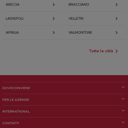
ARICCIA
BRACCIANO
LADISPOLI
VELLETRI
APRILIA
VALMONTONE
Tutte le città
DOVECONVIENE
Cos'è DoveConviene
PER LE AZIENDE
Chi siamo
Cosa facciamo
INTERNATIONAL
News e media
Richieste commerciali e marketing
Brazil
CONTATTI
Lavora con noi