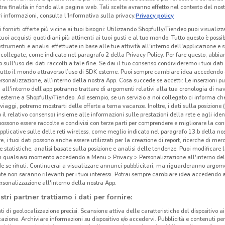
tra finalità in fondo alla pagina web. Tali scelte avranno effetto nel contesto del nost
 informazioni, consulta l'Informativa sulla privacy.
Privacy policy
i fornirti offerte più vicine ai tuoi bisogni: Utilizzando Shopfully/Tiendeo puoi visualizz
i tuoi acquisti quotidiani più attinenti ai tuoi gusti e al tuo mondo. Tutto questo è possi
 strumenti e analisi effettuate in base alle tue attività all'interno dell'applicazione e 
collegate, come indicato nel paragrafo 2 della Privacy Policy. Per fare questo, abbi
 sull'uso dei dati raccolti a tale fine. Se dai il tuo consenso condivideremo i tuoi dati
tutto il mondo attraverso l’uso di SDK esterne. Puoi sempre cambiare idea accedend
rsonalizzazione, all’interno della nostra App. Cosa succede se accetti: Le inserzioni pu
i all'interno dell’app potranno trattare di argomenti relativi alla tua cronologia di na
esterne a Shopfully/Tiendeo. Ad esempio, se un servizio a noi collegato ci informa ch
i viaggi, potremo mostrarti delle offerte a tema vacanze. Inoltre, i dati sulla posizione 
o il relativo consenso) insieme alle informazioni sulle prestazioni della rete e agli ident
 possono essere raccolte e condivisi con terze parti per comprendere e migliorare la conn
pplicative sulle delle reti wireless, come meglio indicato nel paragrafo 13.b della no
re, i tuoi dati possono anche essere utilizzati per la creazione di report, ricerche di mer
 e statistiche, analisi basate sulla posizione e analisi delle tendenze. Puoi modificare l
in qualsiasi momento accedendo a Menu > Privacy > Personalizzazione all'interno del
e
 se rifiuti: Continuerai a visualizzare annunci pubblicitari, ma riguarderanno argome
te non saranno rilevanti per i tuoi interessi. Potrai sempre cambiare idea accedendo
rsonalizzazione all'interno della nostra App.
stri partner trattiamo i dati per fornire:
ti di geolocalizzazione precisi. Scansione attiva delle caratteristiche del dispositivo ai 
icazione. Archiviare informazioni su dispositivo e/o accedervi. Pubblicità e contenuti per