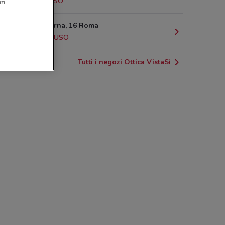
5 km
CHIUSO
zi.
Via P. Blaserna, 16 Roma
6.3 km
CHIUSO
Tutti i negozi Ottica VistaSì