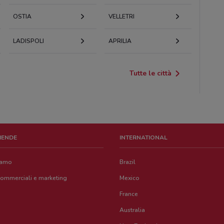
OSTIA
VELLETRI
LADISPOLI
APRILIA
Tutte le città
ZIENDE
INTERNATIONAL
iamo
Brazil
commerciali e marketing
Mexico
France
Australia