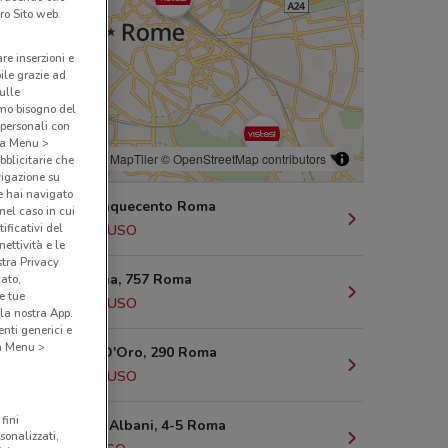
ro Sito web.
are inserzioni e
bile grazie ad
sulle
amo bisogno del
 personali con
o a Menu >
© MapTiler
© OpenStreetMap contributors
bblicitarie che
vigazione su
e hai navigato
P.Za Dei Cinquecento Roma
(nel caso in cui
ificativi del
1.5 km
CHIUSO
ettività e le
stra Privacy
Via Tiburtina, 757 Roma
cato,
e tue
3.3 km
CHIUSO
la nostra App.
nti generici e
 a Menu >
Via Conca D'Oro, 290 Roma
3.6 km
CHIUSO
fini
Largo Colli Albani, 4-5 Roma
sonalizzati,