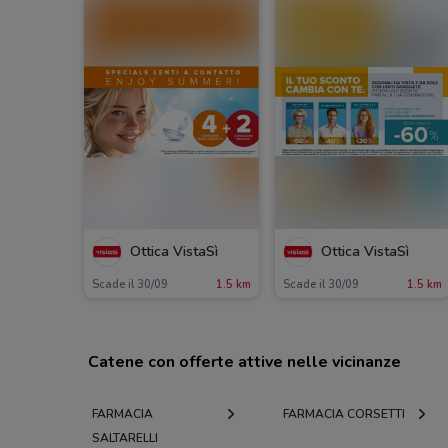
Ottica VistaSì
Ottica VistaSì
Scade il 30/09
1.5 km
Scade il 30/09
1.5 km
Catene con offerte attive nelle vicinanze
FARMACIA
FARMACIA CORSETTI
SALTARELLI