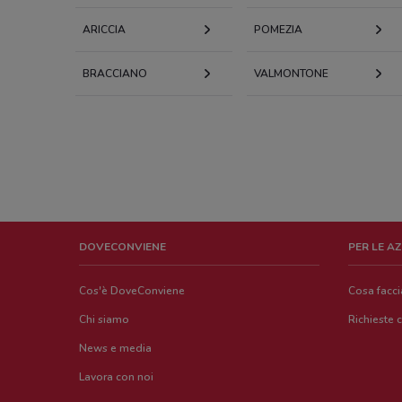
ARICCIA
POMEZIA
BRACCIANO
VALMONTONE
DOVECONVIENE
PER LE A
Cos'è DoveConviene
Cosa facc
Chi siamo
Richieste 
News e media
Lavora con noi