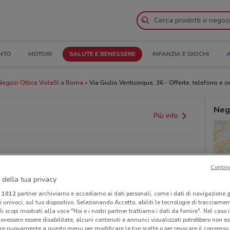
NTO
MOTORI
SALUTE E BENESSERE
INFANZIA E GIOCHI
A
Negozi Ottica VistaSì a Roma
Via Giulio Venticinque, 36 - Offerte, telefono e or
Neg
Più info
Contin
 della tua privacy
i
1012
partner archiviamo e accediamo ai dati personali, come i dati di navigazione g
ri univoci, sul tuo dispositivo. Selezionando Accetto, abiliti le tecnologie di tracciame
provvedimenti regionali o nazionali. Verifica l’accuratezza
li scopi mostrati alla voce "Noi e i nostri partner trattiamo i dati da fornire". Nel caso 
ovessero essere disabilitate, alcuni contenuti e annunci visualizzati potrebbero non ess
re nuovamente a questo menu per modificare le tue scelte o per revocare il consenso