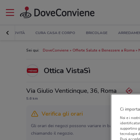
NOVITÀ
CURA CASA E CORPO
BRICOLAGE
ARREDAME
Sei qui:
DoveConviene
Offerte Salute e Benessere a Roma
Ottica VistaSì
Via Giulio Venticinque, 36, Roma
5.6 km
Ci importa
Verifica gli orari
Noi e i nostr
identificato
Gli orari dei negozi possono variare in base agli ultimi 
supportino g
chiamando il negozio.
tecnologie d
Puoi accede