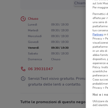
Chiama il negozio
sul link Mos
Per maggiori
Permettici d
offerte per 
Chiuso
una serie di
Lunedì
09:30 / 19:30
piattaforme 
tuo consenso
Martedì
09:30 / 19:30
Partners
in 
Mercoledì
09:30 / 19:30
Privacy > Pe
Giovedì
09:30 / 19:30
visualizzera
piattaforme 
Venerdì
09:30 / 19:30
in un sito d
Sabato
09:30 / 19:30
abbia fornit
dispositivo,
Domenica
Chiuso
esperienze a
Policy. Inolt
06 39031047
scientifiche
preferenze 
Servizi:Test visivo gratuito. Prima applicazion
Cosa succede
probabilmen
gratuita delle lenti a contatto.
Privacy > Pe
Noi e i no
Utilizzare da
Tutte le promozioni di questo negozio
dell’identif