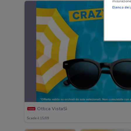
misurazione 
Elenco dei 
Ottica VistaSì
Scade il 15/09