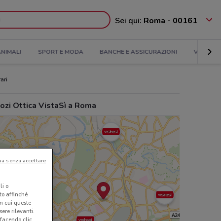
Sei qui:
Roma - 00161
NIMALI
SPORT E MODA
BANCHE E ASSICURAZIONI
VIAGGI
ari
ozi Ottica VistaSì a Roma
ua senza accettare
li o
nto affinché
in cui queste
ere rilevanti.
 facendo clic