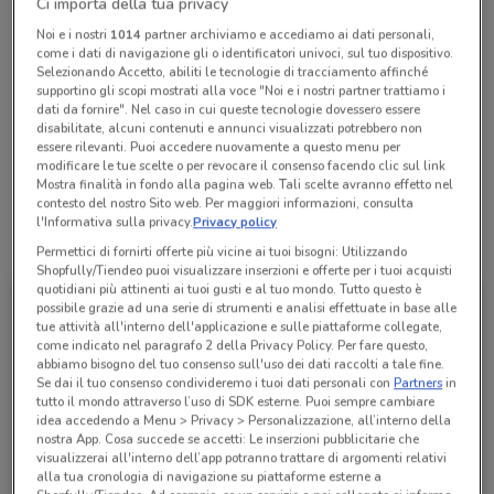
Ci importa della tua privacy
chiamando il negozio.
Noi e i nostri
1014
partner archiviamo e accediamo ai dati personali,
Chiama il negozio
come i dati di navigazione gli o identificatori univoci, sul tuo dispositivo.
Selezionando Accetto, abiliti le tecnologie di tracciamento affinché
supportino gli scopi mostrati alla voce "Noi e i nostri partner trattiamo i
Lunedì
Martedì
Mercoledì
Giovedì
Venerdì
n.d.
n.d.
n.d.
n.d.
n.d.
dati da fornire". Nel caso in cui queste tecnologie dovessero essere
Sabato
n.d.
disabilitate, alcuni contenuti e annunci visualizzati potrebbero non
Domenica
n.d.
essere rilevanti. Puoi accedere nuovamente a questo menu per
02 98490099
modificare le tue scelte o per revocare il consenso facendo clic sul link
Mostra finalità in fondo alla pagina web. Tali scelte avranno effetto nel
contesto del nostro Sito web. Per maggiori informazioni, consulta
l'Informativa sulla privacy.
Privacy policy
Tutte le promozioni di questo negozio
Permettici di fornirti offerte più vicine ai tuoi bisogni: Utilizzando
Shopfully/Tiendeo puoi visualizzare inserzioni e offerte per i tuoi acquisti
quotidiani più attinenti ai tuoi gusti e al tuo mondo. Tutto questo è
possibile grazie ad una serie di strumenti e analisi effettuate in base alle
tue attività all'interno dell'applicazione e sulle piattaforme collegate,
come indicato nel paragrafo 2 della Privacy Policy. Per fare questo,
abbiamo bisogno del tuo consenso sull'uso dei dati raccolti a tale fine.
Se dai il tuo consenso condivideremo i tuoi dati personali con
Partners
in
tutto il mondo attraverso l’uso di SDK esterne. Puoi sempre cambiare
idea accedendo a Menu > Privacy > Personalizzazione, all’interno della
nostra App. Cosa succede se accetti: Le inserzioni pubblicitarie che
visualizzerai all'interno dell’app potranno trattare di argomenti relativi
alla tua cronologia di navigazione su piattaforme esterne a