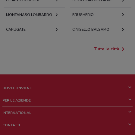
CESANO BOSCONE
SESTO SAN GIOVANNI
MONTANASO LOMBARDO
BRUGHERIO
CARUGATE
CINISELLO BALSAMO
Tutte le città
DOVECONVIENE
Cos'è DoveConviene
PER LE AZIENDE
Chi siamo
Cosa facciamo
INTERNATIONAL
News e media
Richieste commerciali e marketing
Brazil
CONTATTI
Lavora con noi
Mexico
Segnalazione punto vendita