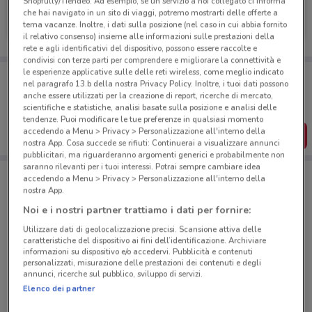
Shopfully/Tiendeo. Ad esempio, se un servizio a noi collegato ci informa
Naïma
che hai navigato in un sito di viaggi, potremo mostrarti delle offerte a
tema vacanze. Inoltre, i dati sulla posizione (nel caso in cui abbia fornito
Scade il 30/08
2 km
il relativo consenso) insieme alle informazioni sulle prestazioni della
rete e agli identificativi del dispositivo, possono essere raccolte e
condivisi con terze parti per comprendere e migliorare la connettività e
le esperienze applicative sulle delle reti wireless, come meglio indicato
Porta DoveConviene sempre con te!
nel paragrafo 13.b della nostra Privacy Policy. Inoltre, i tuoi dati possono
Puoi trovare le migliori offerte dei negozi vicino a te,
anche essere utilizzati per la creazione di report, ricerche di mercato,
salvarle e creare la tua lista del risparmio, comodamente
scientifiche e statistiche, analisi basate sulla posizione e analisi delle
dal tuo cellulare.
tendenze. Puoi modificare le tue preferenze in qualsiasi momento
accedendo a Menu > Privacy > Personalizzazione all'interno della
SCARICA L’APP
nostra App. Cosa succede se rifiuti: Continuerai a visualizzare annunci
pubblicitari, ma riguarderanno argomenti generici e probabilmente non
saranno rilevanti per i tuoi interessi. Potrai sempre cambiare idea
accedendo a Menu > Privacy > Personalizzazione all'interno della
Negozi Naïma a San Giuliano Milanese
nostra App.
Noi e i nostri partner trattiamo i dati per fornire:
Utilizzare dati di geolocalizzazione precisi. Scansione attiva delle
caratteristiche del dispositivo ai fini dell’identificazione. Archiviare
informazioni su dispositivo e/o accedervi. Pubblicità e contenuti
personalizzati, misurazione delle prestazioni dei contenuti e degli
annunci, ricerche sul pubblico, sviluppo di servizi.
© MapTiler
© OpenStreetMap contributors
Elenco dei partner