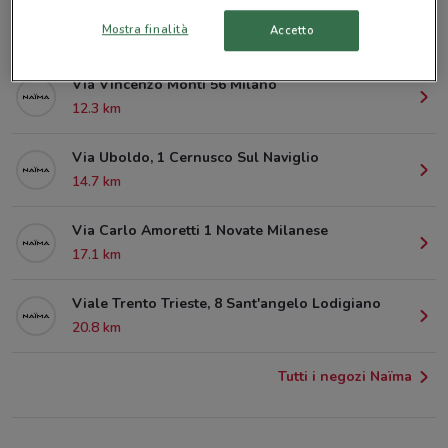
C.So Buenos Aires Milano
Mostra finalità
Accetto
10.6 km
Via Vincenzo Monti 56 Milano
12.3 km
Via Uboldo, 1 Cernusco Sul Naviglio
14.7 km
Via Carlo Amoretti 1 Novate Milanese
17.1 km
Viale Trento Trieste, 8 Sant'angelo Lodigiano
20.8 km
Tutti i negozi Naïma