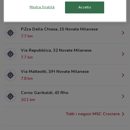
Mostra finalità
Accetto
Via Dei Mille, 12 Limbiate
302 m
P.Zza Della Chiesa, 15 Novate Milanese
7.7 km
Via Repubblica, 32 Novate Milanese
7.7 km
Via Matteotti, 3/H Novate Milanese
7.8 km
Corso Garibaldi, 43 Rho
10.1 km
Tutti i negozi MSC Crociere