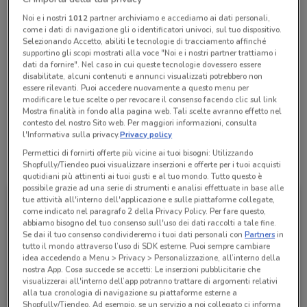
Chiama il negozio
Noi e i nostri
1012
partner archiviamo e accediamo ai dati personali,
come i dati di navigazione gli o identificatori univoci, sul tuo dispositivo.
Selezionando Accetto, abiliti le tecnologie di tracciamento affinché
Lunedì
Martedì
Mercoledì
Giovedì
n.d.
n.d.
n.d.
n.d.
supportino gli scopi mostrati alla voce "Noi e i nostri partner trattiamo i
Venerdì
n.d.
dati da fornire". Nel caso in cui queste tecnologie dovessero essere
Sabato
Domenica
n.d.
n.d.
disabilitate, alcuni contenuti e annunci visualizzati potrebbero non
02 99692168
essere rilevanti. Puoi accedere nuovamente a questo menu per
modificare le tue scelte o per revocare il consenso facendo clic sul link
Mostra finalità in fondo alla pagina web. Tali scelte avranno effetto nel
Vivere & Viaggiare - Angolo Via Garibaldi
contesto del nostro Sito web. Per maggiori informazioni, consulta
l'Informativa sulla privacy.
Privacy policy
Permettici di fornirti offerte più vicine ai tuoi bisogni: Utilizzando
Tutte le promozioni di questo negozio
Shopfully/Tiendeo puoi visualizzare inserzioni e offerte per i tuoi acquisti
quotidiani più attinenti ai tuoi gusti e al tuo mondo. Tutto questo è
possibile grazie ad una serie di strumenti e analisi effettuate in base alle
tue attività all'interno dell'applicazione e sulle piattaforme collegate,
come indicato nel paragrafo 2 della Privacy Policy. Per fare questo,
abbiamo bisogno del tuo consenso sull'uso dei dati raccolti a tale fine.
Se dai il tuo consenso condivideremo i tuoi dati personali con
Partners
in
tutto il mondo attraverso l’uso di SDK esterne. Puoi sempre cambiare
idea accedendo a Menu > Privacy > Personalizzazione, all’interno della
nostra App. Cosa succede se accetti: Le inserzioni pubblicitarie che
visualizzerai all'interno dell’app potranno trattare di argomenti relativi
alla tua cronologia di navigazione su piattaforme esterne a
Shopfully/Tiendeo. Ad esempio, se un servizio a noi collegato ci informa