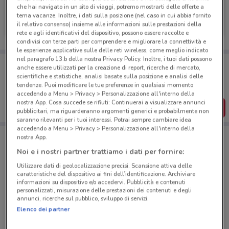
che hai navigato in un sito di viaggi, potremo mostrarti delle offerte a
MSC Crociere
tema vacanze. Inoltre, i dati sulla posizione (nel caso in cui abbia fornito
il relativo consenso) insieme alle informazioni sulle prestazioni della
Scade il 22/09
302 m
rete e agli identificativi del dispositivo, possono essere raccolte e
condivisi con terze parti per comprendere e migliorare la connettività e
le esperienze applicative sulle delle reti wireless, come meglio indicato
nel paragrafo 13.b della nostra Privacy Policy. Inoltre, i tuoi dati possono
Porta DoveConviene sempre con te!
anche essere utilizzati per la creazione di report, ricerche di mercato,
Puoi trovare le migliori offerte dei negozi vicino a te,
scientifiche e statistiche, analisi basate sulla posizione e analisi delle
salvarle e creare la tua lista del risparmio, comodamente
tendenze. Puoi modificare le tue preferenze in qualsiasi momento
dal tuo cellulare.
accedendo a Menu > Privacy > Personalizzazione all'interno della
nostra App. Cosa succede se rifiuti: Continuerai a visualizzare annunci
SCARICA L’APP
pubblicitari, ma riguarderanno argomenti generici e probabilmente non
saranno rilevanti per i tuoi interessi. Potrai sempre cambiare idea
accedendo a Menu > Privacy > Personalizzazione all'interno della
nostra App.
Negozi MSC Crociere a Limbiate
Noi e i nostri partner trattiamo i dati per fornire:
Utilizzare dati di geolocalizzazione precisi. Scansione attiva delle
caratteristiche del dispositivo ai fini dell’identificazione. Archiviare
informazioni su dispositivo e/o accedervi. Pubblicità e contenuti
personalizzati, misurazione delle prestazioni dei contenuti e degli
annunci, ricerche sul pubblico, sviluppo di servizi.
Elenco dei partner
© MapTiler
© OpenStreetMap contributors