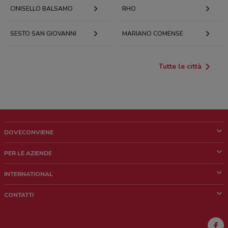
CINISELLO BALSAMO
RHO
SESTO SAN GIOVANNI
MARIANO COMENSE
Tutte le città
DOVECONVIENE
Cos'è DoveConviene
PER LE AZIENDE
Chi siamo
Cosa facciamo
INTERNATIONAL
News e media
Richieste commerciali e marketing
Brazil
CONTATTI
Lavora con noi
Mexico
Segnalazione punto vendita
France
Segnalazione Volantino