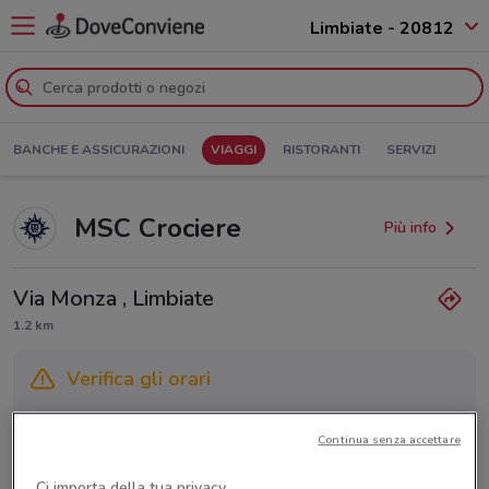
Limbiate - 20812
BANCHE E ASSICURAZIONI
VIAGGI
RISTORANTI
SERVIZI
MSC Crociere
Più info
Via Monza , Limbiate
1.2 km
Verifica gli orari
Gli orari dei negozi possono variare in base agli ultimi
Continua senza accettare
provvedimenti regionali o nazionali. Verifica l’accuratezza
chiamando il negozio.
Ci importa della tua privacy