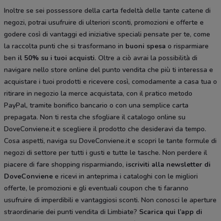
Inoltre se sei possessore della carta fedeltà delle tante catene di
negozi, potrai usufruire di ulteriori sconti, promozioni e offerte e
godere così di vantaggi ed iniziative speciali pensate per te, come
la raccolta punti che si trasformano in
buoni spesa
o risparmiare
ben
il 50% su i tuoi acquisti
. Oltre a ciò avrai la possibilità di
navigare nello store online del punto vendita che più ti interessa e
acquistare i tuoi prodotti e ricevere così, comodamente a casa tua o
ritirare in negozio la merce acquistata, con il pratico metodo
PayPal, tramite bonifico bancario o con una semplice carta
prepagata. Non ti resta che sfogliare il catalogo
online su
DoveConviene.it e scegliere il prodotto che desideravi da tempo.
Cosa aspetti, naviga su DoveConviene.it e scopri le tante formule di
negozi di settore per tutti i gusti e tutte le tasche. Non perdere il
piacere di fare shopping risparmiando,
iscriviti alla newsletter di
DoveConviene
e ricevi in anteprima i cataloghi con le migliori
offerte, le promozioni e gli eventuali coupon che ti faranno
usufruire di imperdibili e vantaggiosi sconti. Non conosci le aperture
straordinarie dei punti vendita di Limbiate?
Scarica qui l’app di