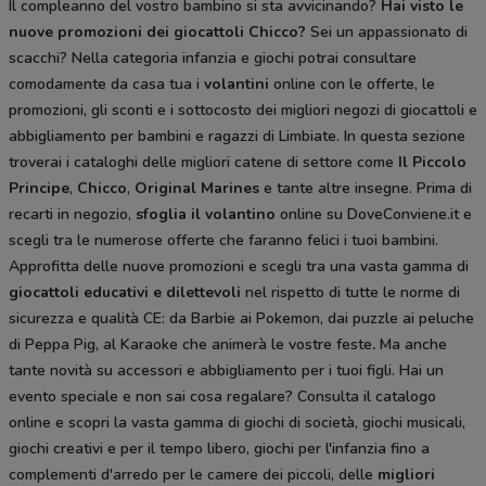
Il compleanno del vostro bambino si sta avvicinando?
Hai visto le
nuove promozioni dei giocattoli Chicco?
Sei un appassionato di
scacchi? Nella categoria infanzia e giochi potrai consultare
comodamente da casa tua i
volantini
online con le offerte, le
promozioni, gli sconti e i sottocosto dei migliori negozi di giocattoli e
abbigliamento per bambini e ragazzi di Limbiate. In questa sezione
troverai i cataloghi delle migliori catene di settore come
Il Piccolo
Principe
,
Chicco
,
Original Marines
e tante altre insegne. Prima di
recarti in negozio,
sfoglia il volantino
online su DoveConviene.it e
scegli tra le numerose offerte che faranno felici i tuoi bambini.
Approfitta delle nuove promozioni e scegli tra una vasta gamma di
giocattoli educativi e dilettevoli
nel rispetto di tutte le norme di
sicurezza e qualità CE: da Barbie ai Pokemon, dai puzzle ai peluche
di Peppa Pig, al Karaoke che animerà le vostre feste
.
Ma anche
tante novità su accessori e abbigliamento per i tuoi figli. Hai un
evento speciale e non sai cosa regalare? Consulta il catalogo
online e scopri la vasta gamma di giochi di società, giochi musicali,
giochi creativi e per il tempo libero, giochi per l'infanzia fino a
complementi d'arredo per le camere dei piccoli, delle
migliori