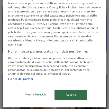
le esperienze applicative sulle delle reti wireless, come meglio indicato
nel paragrafo 13.b della nostra Privacy Policy. Inoltre, i tuoi dati possono
anche essere utilizzati per la creazione di report, ricerche di mercato,
scientifiche e statistiche, analisi basate sulla posizione e analisi delle
tendenze. Puoi modificare le tue preferenze in qualsiasi momento
accedendo a Menu > Privacy > Personalizzazione all'interno della
nostra App. Cosa succede se rifiuti: Continuerai a visualizzare annunci
pubblicitari, ma riguarderanno argomenti generici e probabilmente non
saranno rilevanti per i tuoi interessi. Potrai sempre cambiare idea
accedendo a Menu > Privacy > Personalizzazione all'interno della
nostra App.
-4 GIORNI
Noi e i nostri partner trattiamo i dati per fornire:
Giocheria
Primigi
Utilizzare dati di geolocalizzazione precisi. Scansione attiva delle
caratteristiche del dispositivo ai fini dell’identificazione. Archiviare
informazioni su dispositivo e/o accedervi. Pubblicità e contenuti
Scade mercoledì
1.4 km
Scade il 19/05
2.3 km
personalizzati, misurazione delle prestazioni dei contenuti e degli
annunci, ricerche sul pubblico, sviluppo di servizi.
Elenco dei partner
Mostra finalità
Accetto