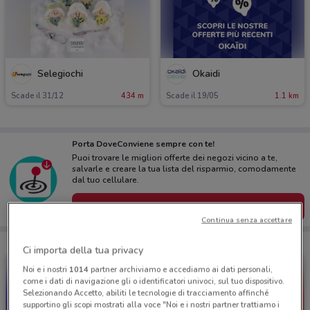
Selegiochi
Okaidi
Scade il 31/12
434 m
Scade il 19/05
1.1 km
Porta DoveConviene sempre con te!
Puoi trovare le migliori offerte dei negozi vicino a te,
salvarle e creare la tua lista del risparmio, comodamente
dal tuo cellulare.
SCARICA L’APP
Continua senza accettare
Ci importa della tua privacy
Noi e i nostri
1014
partner archiviamo e accediamo ai dati personali,
come i dati di navigazione gli o identificatori univoci, sul tuo dispositivo.
Selezionando Accetto, abiliti le tecnologie di tracciamento affinché
supportino gli scopi mostrati alla voce "Noi e i nostri partner trattiamo i