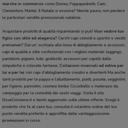
marche in commercio
come Disney, Foppapedretti, Cam,
Clementoni, Mattel. Il Natale si avvicina? Niente paura, non perdere
le particolari vendite promozionali natalizie.
Acquistare prodotti di qualità risparmiando si può!
Vuoi vestire tuo
figlio con stile ed eleganza?
Cerchi capi comodi e sportivi o vestiti
premaman? Dai un’ occhiata alla linea di abbigliamento e accessori,
capi di qualità e stile confezionati con i migliori materiali: leggings,
pantaloni, pigiami, tute, giubbotti, accessori per capelli dalle
simpatiche e colorate fantasie.
Collezioni invernali ed estive per
lui e per lei
con capi d’abbigliamento creativi e divertenti Ma anche
tanti prodotti per la pappa e l’allattamento, piatti, posate, seggiolini;
per l’igiene, pannolini, cosmesi bimbo Cicciobello o materassi da
campeggio per la comodità dei vostri viaggi. Visita il sito
DoveConviene.it e tieniti aggiornato sulle ultime offerte. Scegli il
prodotto che fa al caso tuo, consulta il volantino online del tuo
punto vendita preferito e approfitta delle vantaggiosissime
promozioni
in corso.