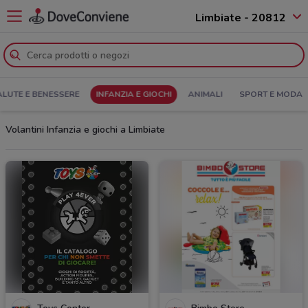
Limbiate - 20812
ALUTE E BENESSERE
INFANZIA E GIOCHI
ANIMALI
SPORT E MODA
Volantini Infanzia e giochi a Limbiate