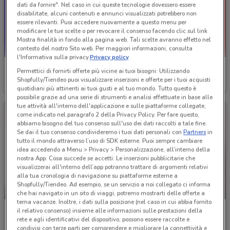
dati da fornire". Nel caso in cui queste tecnologie dovessero essere
disabilitate, alcuni contenuti e annunci visualizzati potrebbero non
essere rilevanti. Puoi accedere nuovamente a questo menu per
modificare le tue scelte o per revocare il consenso facendo clic sul link
Mostra finalità in fondo alla pagina web. Tali scelte avranno effetto nel
contesto del nostro Sito web. Per maggiori informazioni, consulta
l'Informativa sulla privacy.
Privacy policy
Idexe
Original Marines
Permettici di fornirti offerte più vicine ai tuoi bisogni: Utilizzando
Shopfully/Tiendeo puoi visualizzare inserzioni e offerte per i tuoi acquisti
Scade il 19/05
1.1 km
Scade il 19/05
1.1 km
quotidiani più attinenti ai tuoi gusti e al tuo mondo. Tutto questo è
possibile grazie ad una serie di strumenti e analisi effettuate in base alle
tue attività all'interno dell'applicazione e sulle piattaforme collegate,
come indicato nel paragrafo 2 della Privacy Policy. Per fare questo,
abbiamo bisogno del tuo consenso sull'uso dei dati raccolti a tale fine.
Se dai il tuo consenso condivideremo i tuoi dati personali con
Partners
in
tutto il mondo attraverso l’uso di SDK esterne. Puoi sempre cambiare
idea accedendo a Menu > Privacy > Personalizzazione, all’interno della
nostra App. Cosa succede se accetti: Le inserzioni pubblicitarie che
visualizzerai all'interno dell’app potranno trattare di argomenti relativi
alla tua cronologia di navigazione su piattaforme esterne a
Shopfully/Tiendeo. Ad esempio, se un servizio a noi collegato ci informa
-5 GIORNI
-4 GIORNI
che hai navigato in un sito di viaggi, potremo mostrarti delle offerte a
tema vacanze. Inoltre, i dati sulla posizione (nel caso in cui abbia fornito
Giocheria
Giocheria
il relativo consenso) insieme alle informazioni sulle prestazioni della
rete e agli identificativi del dispositivo, possono essere raccolte e
Scade giovedì
1.4 km
Scade mercoledì
1.4 km
condivisi con terze parti per comprendere e migliorare la connettività e