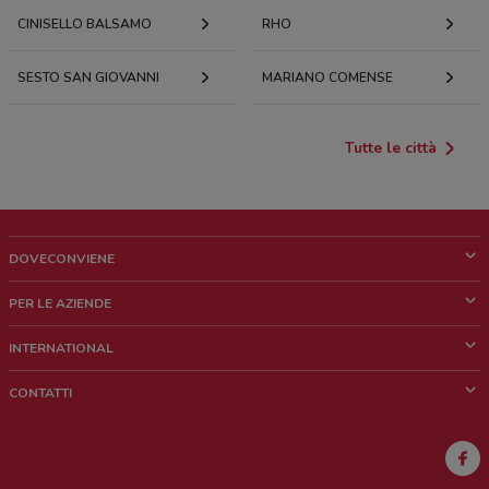
CINISELLO BALSAMO
RHO
SESTO SAN GIOVANNI
MARIANO COMENSE
Tutte le città
DOVECONVIENE
Cos'è DoveConviene
PER LE AZIENDE
Chi siamo
Cosa facciamo
INTERNATIONAL
News e media
Richieste commerciali e marketing
Brazil
CONTATTI
Lavora con noi
Mexico
Segnalazione punto vendita
France
Segnalazione Volantino
Australia