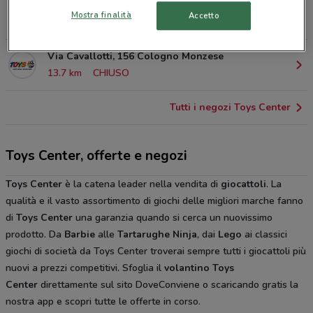
Via Adriano Milano Adriano
Mostra finalità
Accetto
13.5 km
CHIUSO
Via Cavallotti, 156 Cologno Monzese
13.7 km
CHIUSO
Tutti i negozi Toys Center
Toys Center, offerte e negozi
Toys Center
è la catena leader nella vendita di
giocattoli
. La
qualità e il vasto assortimento di giochi delle migliori marche fanno
di
Toys Center
una garanzia quando si cerca un nuovissimo
prodotto. Da
Barbie
alle
Tartarughe Ninja
, dai
Lego
ai classici
giochi di società da Toys Center troverai sempre tutti i giocattoli più
nuovi a prezzi competitivi. Sfoglia il
volantino Toys
Center
direttamente sul sito DoveConviene o scaricando gratis la
nostra app e scopri tutte le offerte in corso.