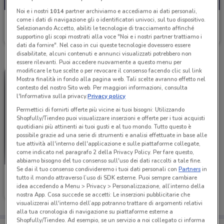
Noi e i nostri
1014
partner archiviamo e accediamo ai dati personali,
come i dati di navigazione gli o identificatori univoci, sul tuo dispositivo.
Toys Center
Selezionando Accetto, abiliti le tecnologie di tracciamento affinché
Scade il 26/08
6.8 km
supportino gli scopi mostrati alla voce "Noi e i nostri partner trattiamo i
dati da fornire". Nel caso in cui queste tecnologie dovessero essere
disabilitate, alcuni contenuti e annunci visualizzati potrebbero non
essere rilevanti. Puoi accedere nuovamente a questo menu per
modificare le tue scelte o per revocare il consenso facendo clic sul link
Mostra finalità in fondo alla pagina web. Tali scelte avranno effetto nel
contesto del nostro Sito web. Per maggiori informazioni, consulta
l'Informativa sulla privacy.
Privacy policy
Permettici di fornirti offerte più vicine ai tuoi bisogni: Utilizzando
Shopfully/Tiendeo puoi visualizzare inserzioni e offerte per i tuoi acquisti
quotidiani più attinenti ai tuoi gusti e al tuo mondo. Tutto questo è
possibile grazie ad una serie di strumenti e analisi effettuate in base alle
tue attività all'interno dell'applicazione e sulle piattaforme collegate,
come indicato nel paragrafo 2 della Privacy Policy. Per fare questo,
abbiamo bisogno del tuo consenso sull'uso dei dati raccolti a tale fine.
Se dai il tuo consenso condivideremo i tuoi dati personali con
Partners
in
Toys Center
tutto il mondo attraverso l’uso di SDK esterne. Puoi sempre cambiare
idea accedendo a Menu > Privacy > Personalizzazione, all’interno della
Scade il 31/12
6.8 km
nostra App. Cosa succede se accetti: Le inserzioni pubblicitarie che
visualizzerai all'interno dell’app potranno trattare di argomenti relativi
alla tua cronologia di navigazione su piattaforme esterne a
Shopfully/Tiendeo. Ad esempio, se un servizio a noi collegato ci informa