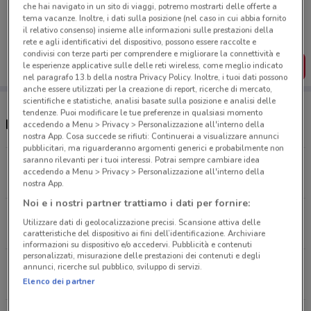
Porta DoveConviene sempre con te!
che hai navigato in un sito di viaggi, potremo mostrarti delle offerte a
Puoi trovare le migliori offerte dei negozi vicino a te,
tema vacanze. Inoltre, i dati sulla posizione (nel caso in cui abbia fornito
salvarle e creare la tua lista del risparmio, comodamente
il relativo consenso) insieme alle informazioni sulle prestazioni della
dal tuo cellulare.
rete e agli identificativi del dispositivo, possono essere raccolte e
condivisi con terze parti per comprendere e migliorare la connettività e
SCARICA L’APP
le esperienze applicative sulle delle reti wireless, come meglio indicato
nel paragrafo 13.b della nostra Privacy Policy. Inoltre, i tuoi dati possono
anche essere utilizzati per la creazione di report, ricerche di mercato,
scientifiche e statistiche, analisi basate sulla posizione e analisi delle
tendenze. Puoi modificare le tue preferenze in qualsiasi momento
Negozi Toys Center a Limbiate
accedendo a Menu > Privacy > Personalizzazione all'interno della
nostra App. Cosa succede se rifiuti: Continuerai a visualizzare annunci
pubblicitari, ma riguarderanno argomenti generici e probabilmente non
saranno rilevanti per i tuoi interessi. Potrai sempre cambiare idea
Via G. E. Luraghi, 11 Arese
accedendo a Menu > Privacy > Personalizzazione all'interno della
6.8 km
CHIUSO
nostra App.
Noi e i nostri partner trattiamo i dati per fornire:
Via Ciro Menotti, 18 Cinisello Balsamo
Utilizzare dati di geolocalizzazione precisi. Scansione attiva delle
10.6 km
CHIUSO
caratteristiche del dispositivo ai fini dell’identificazione. Archiviare
informazioni su dispositivo e/o accedervi. Pubblicità e contenuti
personalizzati, misurazione delle prestazioni dei contenuti e degli
Via Adriano, 83 Milano
annunci, ricerche sul pubblico, sviluppo di servizi.
13.4 km
Elenco dei partner