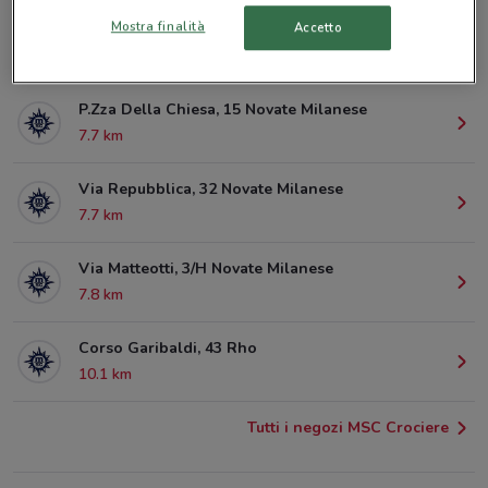
Mostra finalità
Accetto
Via Monza Limbiate
1.2 km
P.Zza Della Chiesa, 15 Novate Milanese
7.7 km
Via Repubblica, 32 Novate Milanese
7.7 km
Via Matteotti, 3/H Novate Milanese
7.8 km
Corso Garibaldi, 43 Rho
10.1 km
Tutti i negozi MSC Crociere