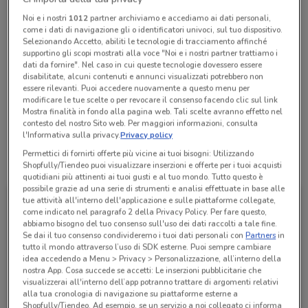
Chiama il negozio
Noi e i nostri
1012
partner archiviamo e accediamo ai dati personali,
come i dati di navigazione gli o identificatori univoci, sul tuo dispositivo.
Selezionando Accetto, abiliti le tecnologie di tracciamento affinché
Lunedì
Martedì
Mercoledì
n.d.
n.d.
n.d.
supportino gli scopi mostrati alla voce "Noi e i nostri partner trattiamo i
Giovedì
n.d.
dati da fornire". Nel caso in cui queste tecnologie dovessero essere
Venerdì
Sabato
Domenica
n.d.
n.d.
n.d.
disabilitate, alcuni contenuti e annunci visualizzati potrebbero non
02 9965480
essere rilevanti. Puoi accedere nuovamente a questo menu per
modificare le tue scelte o per revocare il consenso facendo clic sul link
Mostra finalità in fondo alla pagina web. Tali scelte avranno effetto nel
V.T.L. Viaggi Sas
contesto del nostro Sito web. Per maggiori informazioni, consulta
l'Informativa sulla privacy.
Privacy policy
Permettici di fornirti offerte più vicine ai tuoi bisogni: Utilizzando
Tutte le promozioni di questo negozio
Shopfully/Tiendeo puoi visualizzare inserzioni e offerte per i tuoi acquisti
quotidiani più attinenti ai tuoi gusti e al tuo mondo. Tutto questo è
possibile grazie ad una serie di strumenti e analisi effettuate in base alle
tue attività all'interno dell'applicazione e sulle piattaforme collegate,
come indicato nel paragrafo 2 della Privacy Policy. Per fare questo,
abbiamo bisogno del tuo consenso sull'uso dei dati raccolti a tale fine.
Se dai il tuo consenso condivideremo i tuoi dati personali con
Partners
in
tutto il mondo attraverso l’uso di SDK esterne. Puoi sempre cambiare
idea accedendo a Menu > Privacy > Personalizzazione, all’interno della
nostra App. Cosa succede se accetti: Le inserzioni pubblicitarie che
visualizzerai all'interno dell’app potranno trattare di argomenti relativi
alla tua cronologia di navigazione su piattaforme esterne a
Shopfully/Tiendeo. Ad esempio, se un servizio a noi collegato ci informa