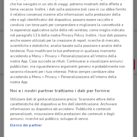
che hai navigato in un sito di viaggi, potremo mostrarti delle offerte a
MSC Crociere
tema vacanze. Inoltre, i dati sulla posizione (nel caso in cui abbia fornito
il relativo consenso) insieme alle informazioni sulle prestazioni della
Scade il 22/09
302 m
rete e agli identificativi del dispositivo, possono essere raccolte e
condivisi con terze parti per comprendere e migliorare la connettività e
le esperienze applicative sulle delle reti wireless, come meglio indicato
nel paragrafo 13.b della nostra Privacy Policy. Inoltre, i tuoi dati possono
Porta DoveConviene sempre con te!
anche essere utilizzati per la creazione di report, ricerche di mercato,
Puoi trovare le migliori offerte dei negozi vicino a te,
scientifiche e statistiche, analisi basate sulla posizione e analisi delle
salvarle e creare la tua lista del risparmio, comodamente
tendenze. Puoi modificare le tue preferenze in qualsiasi momento
dal tuo cellulare.
accedendo a Menu > Privacy > Personalizzazione all'interno della
nostra App. Cosa succede se rifiuti: Continuerai a visualizzare annunci
SCARICA L’APP
pubblicitari, ma riguarderanno argomenti generici e probabilmente non
saranno rilevanti per i tuoi interessi. Potrai sempre cambiare idea
accedendo a Menu > Privacy > Personalizzazione all'interno della
nostra App.
Negozi MSC Crociere a Limbiate
Noi e i nostri partner trattiamo i dati per fornire:
Utilizzare dati di geolocalizzazione precisi. Scansione attiva delle
caratteristiche del dispositivo ai fini dell’identificazione. Archiviare
informazioni su dispositivo e/o accedervi. Pubblicità e contenuti
personalizzati, misurazione delle prestazioni dei contenuti e degli
annunci, ricerche sul pubblico, sviluppo di servizi.
Elenco dei partner
© MapTiler
© OpenStreetMap contributors