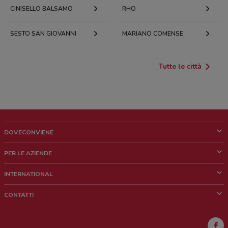
CINISELLO BALSAMO
RHO
SESTO SAN GIOVANNI
MARIANO COMENSE
Tutte le città
DOVECONVIENE
Cos'è DoveConviene
PER LE AZIENDE
Chi siamo
Cosa facciamo
INTERNATIONAL
News e media
Richieste commerciali e marketing
Brazil
CONTATTI
Lavora con noi
Mexico
Segnalazione punto vendita
France
Segnalazione Volantino