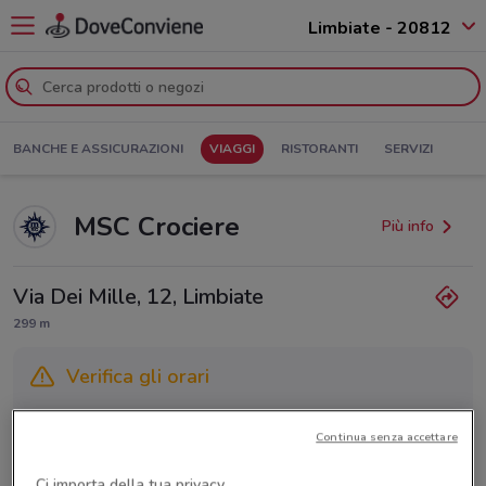
Limbiate - 20812
BANCHE E ASSICURAZIONI
VIAGGI
RISTORANTI
SERVIZI
MSC Crociere
Più info
Via Dei Mille, 12, Limbiate
299 m
Verifica gli orari
Gli orari dei negozi possono variare in base agli ultimi
Continua senza accettare
provvedimenti regionali o nazionali. Verifica l’accuratezza
chiamando il negozio.
Ci importa della tua privacy