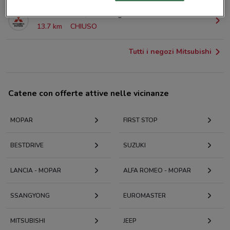
Via Gambone, 6 Bollengo
13.7 km
CHIUSO
Tutti i negozi Mitsubishi
Catene con offerte attive nelle vicinanze
MOPAR
FIRST STOP
BESTDRIVE
SUZUKI
LANCIA - MOPAR
ALFA ROMEO - MOPAR
SSANGYONG
EUROMASTER
MITSUBISHI
JEEP