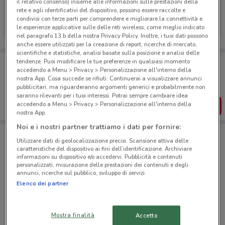
il relativo consenso) insieme alle informazioni sulle prestazioni della
rete e agli identificativi del dispositivo, possono essere raccolte e
Mitsubishi
condivisi con terze parti per comprendere e migliorare la connettività e
le esperienze applicative sulle delle reti wireless, come meglio indicato
236 m
nel paragrafo 13.b della nostra Privacy Policy. Inoltre, i tuoi dati possono
anche essere utilizzati per la creazione di report, ricerche di mercato,
scientifiche e statistiche, analisi basate sulla posizione e analisi delle
Porta DoveConviene sempre con te!
tendenze. Puoi modificare le tue preferenze in qualsiasi momento
accedendo a Menu > Privacy > Personalizzazione all'interno della
Puoi trovare le migliori offerte dei negozi vicino a te,
nostra App. Cosa succede se rifiuti: Continuerai a visualizzare annunci
salvarle e creare la tua lista del risparmio, comodamente
dal tuo cellulare.
pubblicitari, ma riguarderanno argomenti generici e probabilmente non
saranno rilevanti per i tuoi interessi. Potrai sempre cambiare idea
accedendo a Menu > Privacy > Personalizzazione all'interno della
SCARICA L’APP
nostra App.
Noi e i nostri partner trattiamo i dati per fornire:
Utilizzare dati di geolocalizzazione precisi. Scansione attiva delle
Negozi Mitsubishi a Gaglianico
caratteristiche del dispositivo ai fini dell’identificazione. Archiviare
informazioni su dispositivo e/o accedervi. Pubblicità e contenuti
personalizzati, misurazione delle prestazioni dei contenuti e degli
annunci, ricerche sul pubblico, sviluppo di servizi.
Elenco dei partner
© MapTiler
© OpenStreetMap contributors
Mostra finalità
Accetto