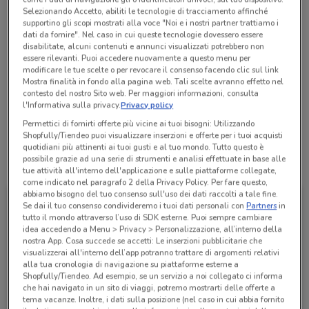
Selezionando Accetto, abiliti le tecnologie di tracciamento affinché
Chiama il negozio
supportino gli scopi mostrati alla voce "Noi e i nostri partner trattiamo i
dati da fornire". Nel caso in cui queste tecnologie dovessero essere
disabilitate, alcuni contenuti e annunci visualizzati potrebbero non
Lunedì
Martedì
Mercoledì
Giovedì
Venerdì
09:00 / 12:30 - 14:30 / 19:00
09:00 / 12:30 - 14:30 / 19:00
09:00 / 12:30 - 14:30 / 19:00
09:00 / 12:30 - 14:30 / 19:00
09:00 / 12:30 - 14:30 / 19:00
essere rilevanti. Puoi accedere nuovamente a questo menu per
Sabato
Chiuso
Domenica
Chiuso
modificare le tue scelte o per revocare il consenso facendo clic sul link
Mostra finalità in fondo alla pagina web. Tali scelte avranno effetto nel
015 2547070
contesto del nostro Sito web. Per maggiori informazioni, consulta
l'Informativa sulla privacy.
Privacy policy
Sea Spa
Permettici di fornirti offerte più vicine ai tuoi bisogni: Utilizzando
Shopfully/Tiendeo puoi visualizzare inserzioni e offerte per i tuoi acquisti
quotidiani più attinenti ai tuoi gusti e al tuo mondo. Tutto questo è
possibile grazie ad una serie di strumenti e analisi effettuate in base alle
Tutte le promozioni di questo negozio
tue attività all'interno dell'applicazione e sulle piattaforme collegate,
come indicato nel paragrafo 2 della Privacy Policy. Per fare questo,
abbiamo bisogno del tuo consenso sull'uso dei dati raccolti a tale fine.
Se dai il tuo consenso condivideremo i tuoi dati personali con
Partners
in
tutto il mondo attraverso l’uso di SDK esterne. Puoi sempre cambiare
idea accedendo a Menu > Privacy > Personalizzazione, all’interno della
nostra App. Cosa succede se accetti: Le inserzioni pubblicitarie che
visualizzerai all'interno dell’app potranno trattare di argomenti relativi
alla tua cronologia di navigazione su piattaforme esterne a
Shopfully/Tiendeo. Ad esempio, se un servizio a noi collegato ci informa
che hai navigato in un sito di viaggi, potremo mostrarti delle offerte a
tema vacanze. Inoltre, i dati sulla posizione (nel caso in cui abbia fornito