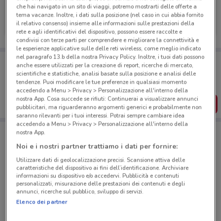
che hai navigato in un sito di viaggi, potremo mostrarti delle offerte a
Land Rover
tema vacanze. Inoltre, i dati sulla posizione (nel caso in cui abbia fornito
il relativo consenso) insieme alle informazioni sulle prestazioni della
1.5 km
rete e agli identificativi del dispositivo, possono essere raccolte e
condivisi con terze parti per comprendere e migliorare la connettività e
le esperienze applicative sulle delle reti wireless, come meglio indicato
nel paragrafo 13.b della nostra Privacy Policy. Inoltre, i tuoi dati possono
Porta DoveConviene sempre con te!
anche essere utilizzati per la creazione di report, ricerche di mercato,
Puoi trovare le migliori offerte dei negozi vicino a te,
scientifiche e statistiche, analisi basate sulla posizione e analisi delle
salvarle e creare la tua lista del risparmio, comodamente
tendenze. Puoi modificare le tue preferenze in qualsiasi momento
dal tuo cellulare.
accedendo a Menu > Privacy > Personalizzazione all'interno della
nostra App. Cosa succede se rifiuti: Continuerai a visualizzare annunci
SCARICA L’APP
pubblicitari, ma riguarderanno argomenti generici e probabilmente non
saranno rilevanti per i tuoi interessi. Potrai sempre cambiare idea
accedendo a Menu > Privacy > Personalizzazione all'interno della
nostra App.
Negozi Land Rover a Seregno
Noi e i nostri partner trattiamo i dati per fornire:
Utilizzare dati di geolocalizzazione precisi. Scansione attiva delle
caratteristiche del dispositivo ai fini dell’identificazione. Archiviare
informazioni su dispositivo e/o accedervi. Pubblicità e contenuti
personalizzati, misurazione delle prestazioni dei contenuti e degli
annunci, ricerche sul pubblico, sviluppo di servizi.
Elenco dei partner
© MapTiler
© OpenStreetMap contributors