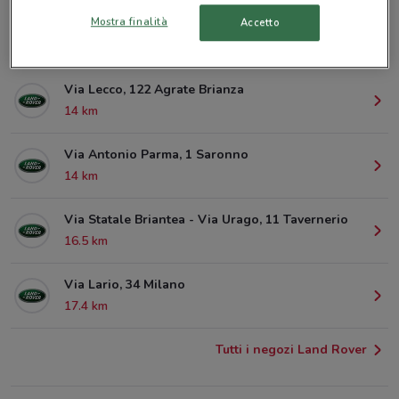
Mostra finalità
Accetto
Via Azzone Visconti, 15/A Monza
9.6 km
Via Lecco, 122 Agrate Brianza
14 km
Via Antonio Parma, 1 Saronno
14 km
Via Statale Briantea - Via Urago, 11 Tavernerio
16.5 km
Via Lario, 34 Milano
17.4 km
Tutti i negozi Land Rover