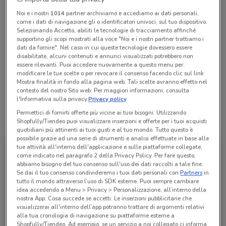
Chiama il negozio
Noi e i nostri
1014
partner archiviamo e accediamo ai dati personali,
come i dati di navigazione gli o identificatori univoci, sul tuo dispositivo.
Selezionando Accetto, abiliti le tecnologie di tracciamento affinché
supportino gli scopi mostrati alla voce "Noi e i nostri partner trattiamo i
Lunedì
n.d.
dati da fornire". Nel caso in cui queste tecnologie dovessero essere
Martedì
Mercoledì
Giovedì
Venerdì
Sabato
Domenica
n.d.
n.d.
n.d.
n.d.
n.d.
n.d.
disabilitate, alcuni contenuti e annunci visualizzati potrebbero non
0362 222912
essere rilevanti. Puoi accedere nuovamente a questo menu per
modificare le tue scelte o per revocare il consenso facendo clic sul link
Mostra finalità in fondo alla pagina web. Tali scelte avranno effetto nel
Autonovara
contesto del nostro Sito web. Per maggiori informazioni, consulta
l'Informativa sulla privacy.
Privacy policy
Permettici di fornirti offerte più vicine ai tuoi bisogni: Utilizzando
Tutte le promozioni di questo negozio
Shopfully/Tiendeo puoi visualizzare inserzioni e offerte per i tuoi acquisti
quotidiani più attinenti ai tuoi gusti e al tuo mondo. Tutto questo è
possibile grazie ad una serie di strumenti e analisi effettuate in base alle
tue attività all'interno dell'applicazione e sulle piattaforme collegate,
come indicato nel paragrafo 2 della Privacy Policy. Per fare questo,
abbiamo bisogno del tuo consenso sull'uso dei dati raccolti a tale fine.
Se dai il tuo consenso condivideremo i tuoi dati personali con
Partners
in
tutto il mondo attraverso l’uso di SDK esterne. Puoi sempre cambiare
idea accedendo a Menu > Privacy > Personalizzazione, all’interno della
nostra App. Cosa succede se accetti: Le inserzioni pubblicitarie che
visualizzerai all'interno dell’app potranno trattare di argomenti relativi
alla tua cronologia di navigazione su piattaforme esterne a
Shopfully/Tiendeo. Ad esempio, se un servizio a noi collegato ci informa