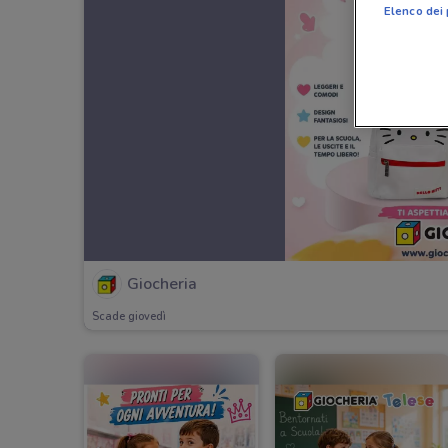
Elenco dei 
Giocheria
Scade giovedì