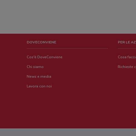
DOVECONVIENE
PER LE A
Cos'è DoveConviene
Cosa facc
Chi siamo
Richieste 
News e media
Lavora con noi