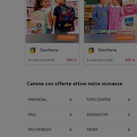
-4 GIORNI
-4 GIORNI
Giocheria
Giocheria
Scade mercoledì
886 m
Scade mercoledì
886 m
Catene con offerte attive nelle vicinanze
PRENATAL
TOYS CENTER
PALI
SELEGIOCHI
PEG PEREGO
TRUDI