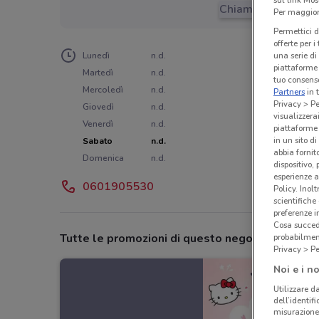
sul link Mos
Chiama il negozio
Per maggiori
Permettici d
offerte per 
Lunedì
n.d.
una serie di
piattaforme 
Martedì
n.d.
tuo consenso
Mercoledì
n.d.
Partners
in 
Privacy > Pe
Giovedì
n.d.
visualizzera
Venerdì
n.d.
piattaforme 
in un sito d
Sabato
n.d.
abbia fornit
Domenica
n.d.
dispositivo,
esperienze a
0601905530
Policy. Inolt
scientifiche
preferenze 
Cosa succede
Tutte le promozioni di questo negozio
probabilmen
Privacy > Pe
Noi e i no
Utilizzare da
dell’identif
misurazione 