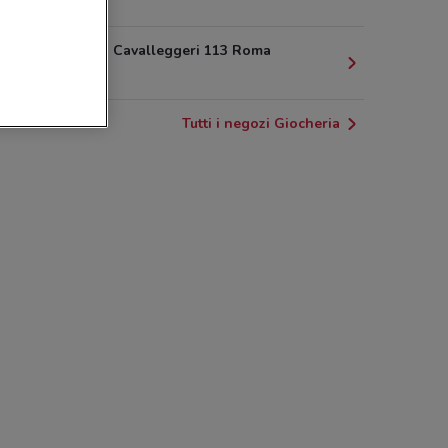
3.8 km
Via di Porta Cavalleggeri 113 Roma
5.2 km
Tutti i negozi Giocheria