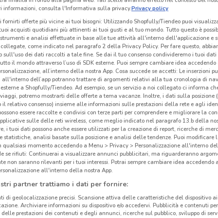
tra finalità in fondo alla pagina web. Tali scelte avranno effetto nel contesto del nost
 informazioni, consulta l'Informativa sulla privacy.
Privacy policy
i fornirti offerte più vicine ai tuoi bisogni: Utilizzando Shopfully/Tiendeo puoi visualizz
i tuoi acquisti quotidiani più attinenti ai tuoi gusti e al tuo mondo. Tutto questo è possi
 strumenti e analisi effettuate in base alle tue attività all'interno dell'applicazione e 
collegate, come indicato nel paragrafo 2 della Privacy Policy. Per fare questo, abbi
 sull'uso dei dati raccolti a tale fine. Se dai il tuo consenso condivideremo i tuoi dati
tutto il mondo attraverso l’uso di SDK esterne. Puoi sempre cambiare idea accedend
rsonalizzazione, all’interno della nostra App. Cosa succede se accetti: Le inserzioni pu
i all'interno dell’app potranno trattare di argomenti relativi alla tua cronologia di na
esterne a Shopfully/Tiendeo. Ad esempio, se un servizio a noi collegato ci informa ch
i viaggi, potremo mostrarti delle offerte a tema vacanze. Inoltre, i dati sulla posizione 
o il relativo consenso) insieme alle informazioni sulle prestazioni della rete e agli ident
 possono essere raccolte e condivisi con terze parti per comprendere e migliorare la conn
pplicative sulle delle reti wireless, come meglio indicato nel paragrafo 13.b della no
re, i tuoi dati possono anche essere utilizzati per la creazione di report, ricerche di mer
 e statistiche, analisi basate sulla posizione e analisi delle tendenze. Puoi modificare l
in qualsiasi momento accedendo a Menu > Privacy > Personalizzazione all'interno del
 se rifiuti: Continuerai a visualizzare annunci pubblicitari, ma riguarderanno argome
te non saranno rilevanti per i tuoi interessi. Potrai sempre cambiare idea accedendo
rsonalizzazione all'interno della nostra App.
stri partner trattiamo i dati per fornire:
ti di geolocalizzazione precisi. Scansione attiva delle caratteristiche del dispositivo ai 
icazione. Archiviare informazioni su dispositivo e/o accedervi. Pubblicità e contenuti per
delle prestazioni dei contenuti e degli annunci, ricerche sul pubblico, sviluppo di servi