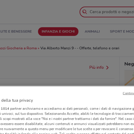
UTE E BENESSERE
INFANZIA E GIOCHI
ANIMALI
SPORT E MO
ozi Giocheria a Roma
Via Alberto Manzi 9 - - Offerte, telefono e orari
Neg
Più info
Contin
 della tua privacy
i
1014
partner archiviamo e accediamo ai dati personali, come i dati di navigazione g
ri univoci, sul tuo dispositivo. Selezionando Accetto, abiliti le tecnologie di tracciame
li scopi mostrati alla voce "Noi e i nostri partner trattiamo i dati da fornire". Nel caso 
provvedimenti regionali o nazionali. Verifica l’accuratezza
ovessero essere disabilitate, alcuni contenuti e annunci visualizzati potrebbero non ess
re nuovamente a questo menu per modificare le tue scelte o per revocare il consenso