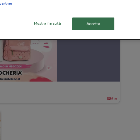
partner
Mostra finalità
Accetto
886 m