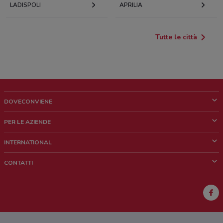
LADISPOLI
APRILIA
Tutte le città
DOVECONVIENE
Cos'è DoveConviene
PER LE AZIENDE
Chi siamo
Cosa facciamo
INTERNATIONAL
News e media
Richieste commerciali e marketing
Brazil
CONTATTI
Lavora con noi
Mexico
Segnalazione punto vendita
France
Segnalazione Volantino
Australia
Hai un malfunzionamento sul web o sull'app?
New Zealand