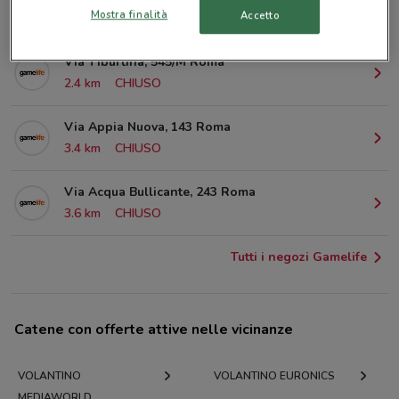
Mostra finalità
Accetto
2 km
CHIUSO
Via Tiburtina, 545/M Roma
2.4 km
CHIUSO
Via Appia Nuova, 143 Roma
3.4 km
CHIUSO
Via Acqua Bullicante, 243 Roma
3.6 km
CHIUSO
Tutti i negozi Gamelife
Catene con offerte attive nelle vicinanze
VOLANTINO
VOLANTINO EURONICS
MEDIAWORLD