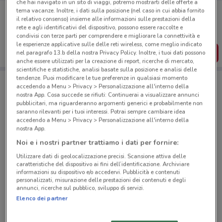
che hai navigato in un sito di viaggi, potremo mostrarti delle offerte a
Porta DoveConviene sempre con te!
tema vacanze. Inoltre, i dati sulla posizione (nel caso in cui abbia fornito
Puoi trovare le migliori offerte dei negozi vicino a te,
il relativo consenso) insieme alle informazioni sulle prestazioni della
salvarle e creare la tua lista del risparmio, comodamente
rete e agli identificativi del dispositivo, possono essere raccolte e
dal tuo cellulare.
condivisi con terze parti per comprendere e migliorare la connettività e
le esperienze applicative sulle delle reti wireless, come meglio indicato
SCARICA L’APP
nel paragrafo 13.b della nostra Privacy Policy. Inoltre, i tuoi dati possono
anche essere utilizzati per la creazione di report, ricerche di mercato,
scientifiche e statistiche, analisi basate sulla posizione e analisi delle
tendenze. Puoi modificare le tue preferenze in qualsiasi momento
accedendo a Menu > Privacy > Personalizzazione all'interno della
Negozi Gamelife a ROMA
nostra App. Cosa succede se rifiuti: Continuerai a visualizzare annunci
pubblicitari, ma riguarderanno argomenti generici e probabilmente non
saranno rilevanti per i tuoi interessi. Potrai sempre cambiare idea
accedendo a Menu > Privacy > Personalizzazione all'interno della
nostra App.
Noi e i nostri partner trattiamo i dati per fornire:
Utilizzare dati di geolocalizzazione precisi. Scansione attiva delle
© MapTiler
© OpenStreetMap contributors
caratteristiche del dispositivo ai fini dell’identificazione. Archiviare
informazioni su dispositivo e/o accedervi. Pubblicità e contenuti
personalizzati, misurazione delle prestazioni dei contenuti e degli
Viale Ippocrate, 11 Roma
annunci, ricerche sul pubblico, sviluppo di servizi.
652 m
CHIUSO
Elenco dei partner
Via Pollio Alberto, 50 Casal Bertone