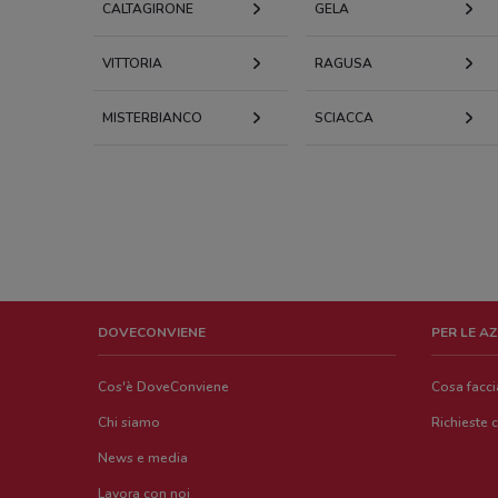
CALTAGIRONE
GELA
VITTORIA
RAGUSA
MISTERBIANCO
SCIACCA
DOVECONVIENE
PER LE A
Cos'è DoveConviene
Cosa facc
Chi siamo
Richieste 
News e media
Lavora con noi