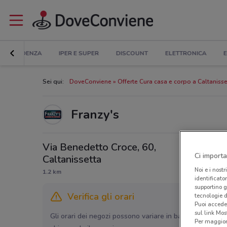
IN EVIDENZA
IPER E SUPER
DISCOUNT
ELETTRONICA
E
Sei qui:
DoveConviene
Offerte Cura casa e corpo a Caltanisse
Franzy's
Via Benedetto Croce, 60,
Ci importa
Caltanissetta
Noi e i nostr
1.2 km
identificato
supportino g
Verifica gli orari
tecnologie d
Puoi accede
sul link Mos
Gli orari dei negozi possono variare in base agli ultimi 
Per maggiori