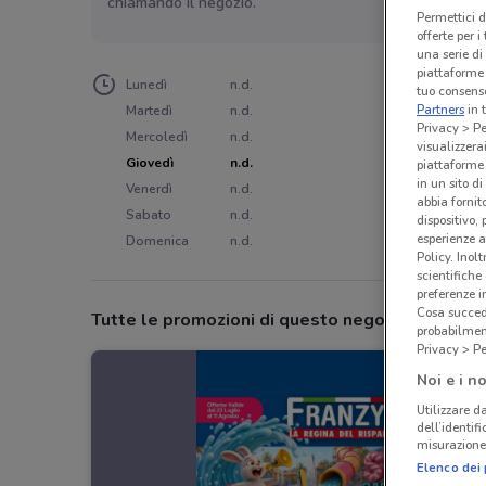
chiamando il negozio.
Permettici d
offerte per 
una serie di
piattaforme 
Lunedì
n.d.
tuo consenso
Partners
in 
Martedì
n.d.
Privacy > Pe
Mercoledì
n.d.
visualizzera
Giovedì
n.d.
piattaforme 
in un sito d
Venerdì
n.d.
abbia fornit
Sabato
n.d.
dispositivo,
esperienze a
Domenica
n.d.
Policy. Inolt
scientifiche
preferenze 
Cosa succede
Tutte le promozioni di questo negozio
probabilmen
Privacy > Pe
Noi e i no
Utilizzare da
dell’identif
misurazione 
Elenco dei 