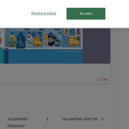
Mostra finalità
Accetto
1.2 km
VOLANTINO
VOLANTINO WYCON
PROSHOP