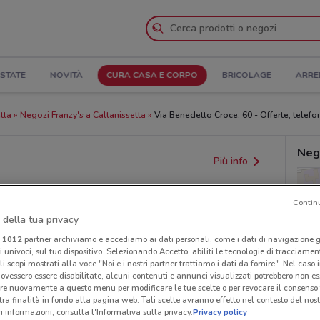
STATE
NOVITÀ
CURA CASA E CORPO
BRICOLAGE
ARRE
tta
Negozi Franzy's a Caltanissetta
Via Benedetto Croce, 60 - Offerte, telefo
Nego
Più info
Contin
 della tua privacy
i
1012
partner archiviamo e accediamo ai dati personali, come i dati di navigazione g
ri univoci, sul tuo dispositivo. Selezionando Accetto, abiliti le tecnologie di tracciame
li scopi mostrati alla voce "Noi e i nostri partner trattiamo i dati da fornire". Nel caso 
ovessero essere disabilitate, alcuni contenuti e annunci visualizzati potrebbero non ess
re nuovamente a questo menu per modificare le tue scelte o per revocare il consenso
tra finalità in fondo alla pagina web. Tali scelte avranno effetto nel contesto del nost
provvedimenti regionali o nazionali. Verifica l’accuratezza
 informazioni, consulta l'Informativa sulla privacy.
Privacy policy