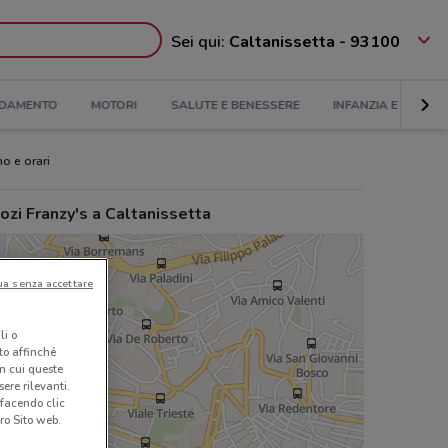
Sei qui:
Caltanissetta - 93100
DAMENTO
MOTORI
SALUTE E BENESSERE
INFANZIA E GIOCHI
no e orari
zi Franzy's a Caltanissetta
ua senza accettare
li o
nto affinché
in cui queste
ere rilevanti.
 facendo clic
ro Sito web.