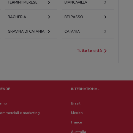
TERMINI IMERESE
BIANCAVILLA
BAGHERIA
BELPASSO
GRAVINA DI CATANIA
CATANIA
Tutte le città
ZIENDE
INTERNATIONAL
iamo
Brazil
commerciali e marketing
Mexico
France
Australia