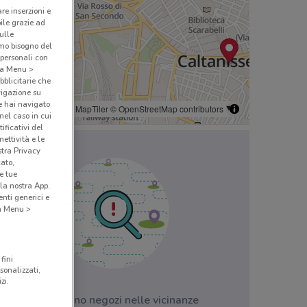
are inserzioni e
bile grazie ad
sulle
amo bisogno del
 personali con
o a Menu >
bblicitarie che
vigazione su
e hai navigato
© MapTiler
© OpenStreetMap contributors
(nel caso in cui
ificativi del
ettività e le
stra Privacy
cato,
e tue
la nostra App.
nti generici e
 a Menu >
fini
sonalizzati,
zi.
Non ci sono negozi nelle vicinanze