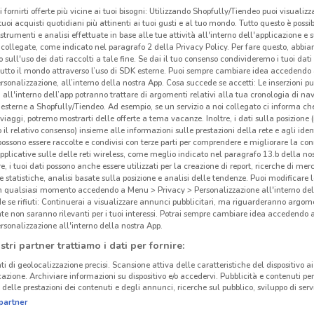
i fornirti offerte più vicine ai tuoi bisogni: Utilizzando Shopfully/Tiendeo puoi visualizz
i tuoi acquisti quotidiani più attinenti ai tuoi gusti e al tuo mondo. Tutto questo è possi
 strumenti e analisi effettuate in base alle tue attività all'interno dell'applicazione e 
collegate, come indicato nel paragrafo 2 della Privacy Policy. Per fare questo, abbi
 sull'uso dei dati raccolti a tale fine. Se dai il tuo consenso condivideremo i tuoi dati
tutto il mondo attraverso l’uso di SDK esterne. Puoi sempre cambiare idea accedend
rsonalizzazione, all’interno della nostra App. Cosa succede se accetti: Le inserzioni pu
i all'interno dell’app potranno trattare di argomenti relativi alla tua cronologia di na
esterne a Shopfully/Tiendeo. Ad esempio, se un servizio a noi collegato ci informa ch
i viaggi, potremo mostrarti delle offerte a tema vacanze. Inoltre, i dati sulla posizione 
o il relativo consenso) insieme alle informazioni sulle prestazioni della rete e agli ident
 possono essere raccolte e condivisi con terze parti per comprendere e migliorare la conn
pplicative sulle delle reti wireless, come meglio indicato nel paragrafo 13.b della no
re, i tuoi dati possono anche essere utilizzati per la creazione di report, ricerche di mer
 e statistiche, analisi basate sulla posizione e analisi delle tendenze. Puoi modificare l
in qualsiasi momento accedendo a Menu > Privacy > Personalizzazione all'interno del
 se rifiuti: Continuerai a visualizzare annunci pubblicitari, ma riguarderanno argome
te non saranno rilevanti per i tuoi interessi. Potrai sempre cambiare idea accedendo
rsonalizzazione all'interno della nostra App.
stri partner trattiamo i dati per fornire:
ti di geolocalizzazione precisi. Scansione attiva delle caratteristiche del dispositivo ai 
icazione. Archiviare informazioni su dispositivo e/o accedervi. Pubblicità e contenuti per
delle prestazioni dei contenuti e degli annunci, ricerche sul pubblico, sviluppo di servi
partner