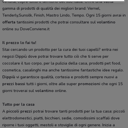
vendita, copre tutto il territorio del sud Italia. Offre una vasta
gamma di prodotti di qualità dei migliori brand: Vernel,
Tenderly,Sunsilk, Finish, Mastro Lindo, Tempo. Ogni 15 giorni avrai in
offerta
tantissimi prodotti che potrai consultare sul
volantino
online su DoveConviene.it
Il prezzo lo fai tu!
Stai cercando un prodotto per la cura dei tuoi capelli? entra nei
negozi Dippiù dove potrai trovare tutto ciò che ti serve per
coccolare il tuo corpo, per la pulizia della casa, prodotti pet food,
cosmetica, casalinghi ma anche tantissime fantastiche idee regalo.
Dippiù
vi garantisce qualità, cortesia e prodotti sempre nuovi a
prezzi bassi
tutti i giorni, oltre alle super
promozioni
che ogni 15
giorni troverai sul
volantino
online.
Tutto per la casa
A
piccoli prezzi
potrai trovare tanti prodotti per la tua casa: piccoli
elettrodomestici, piatti, bicchieri, sedie, comodissimi scaffali dove
riporre i tuoi oggetti, mestoli e stoviglie di ogni genere. Inizia a