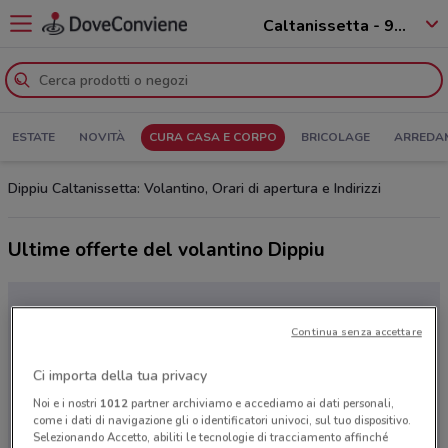
Caltanissetta - 93100
ESTATE
NOVITÀ
CURA CASA E CORPO
BRICOLAGE
ARREDA
Dippiu Caltanissetta: Volantino, Orari di apertura e Indirizzi
Ultime offerte del volantino Dippiu
Continua senza accettare
Ci importa della tua privacy
Noi e i nostri
1012
partner archiviamo e accediamo ai dati personali,
come i dati di navigazione gli o identificatori univoci, sul tuo dispositivo.
Selezionando Accetto, abiliti le tecnologie di tracciamento affinché