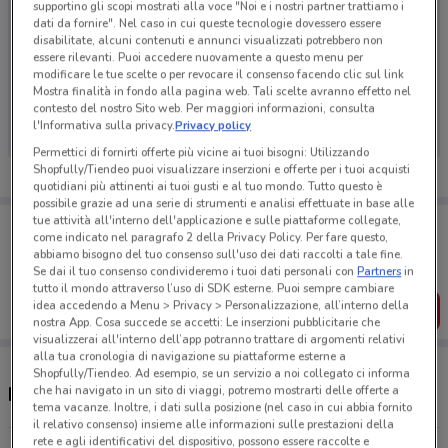
supportino gli scopi mostrati alla voce "Noi e i nostri partner trattiamo i
dati da fornire". Nel caso in cui queste tecnologie dovessero essere
disabilitate, alcuni contenuti e annunci visualizzati potrebbero non
essere rilevanti. Puoi accedere nuovamente a questo menu per
modificare le tue scelte o per revocare il consenso facendo clic sul link
Ci dispiace, al momento non abbiamo pubblicato
Mostra finalità in fondo alla pagina web. Tali scelte avranno effetto nel
volantini nella tua zona. Riprova più tardi.
contesto del nostro Sito web. Per maggiori informazioni, consulta
l'Informativa sulla privacy.
Privacy policy
Permettici di fornirti offerte più vicine ai tuoi bisogni: Utilizzando
Shopfully/Tiendeo puoi visualizzare inserzioni e offerte per i tuoi acquisti
quotidiani più attinenti ai tuoi gusti e al tuo mondo. Tutto questo è
possibile grazie ad una serie di strumenti e analisi effettuate in base alle
tue attività all'interno dell'applicazione e sulle piattaforme collegate,
Porta DoveConviene sempre con te!
come indicato nel paragrafo 2 della Privacy Policy. Per fare questo,
Puoi trovare le migliori offerte dei negozi vicino a te,
abbiamo bisogno del tuo consenso sull'uso dei dati raccolti a tale fine.
salvarle e creare la tua lista del risparmio, comodamente
Se dai il tuo consenso condivideremo i tuoi dati personali con
Partners
in
dal tuo cellulare.
tutto il mondo attraverso l’uso di SDK esterne. Puoi sempre cambiare
idea accedendo a Menu > Privacy > Personalizzazione, all’interno della
SCARICA L’APP
nostra App. Cosa succede se accetti: Le inserzioni pubblicitarie che
visualizzerai all'interno dell’app potranno trattare di argomenti relativi
alla tua cronologia di navigazione su piattaforme esterne a
Shopfully/Tiendeo. Ad esempio, se un servizio a noi collegato ci informa
che hai navigato in un sito di viaggi, potremo mostrarti delle offerte a
Negozi Dippiu a Caltanissetta
tema vacanze. Inoltre, i dati sulla posizione (nel caso in cui abbia fornito
il relativo consenso) insieme alle informazioni sulle prestazioni della
rete e agli identificativi del dispositivo, possono essere raccolte e