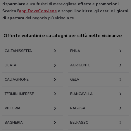
risparmiare
e usufruisci di meravigliose
offerte
e
promozioni
.
Scarica l'
app DoveConviene
e scopri l'i
ndirizzo
, gli
orari
e i
giorni
di apertura
del negozio più vicino a te.
Offerte volantini e cataloghi per città nelle vicinanze
CALTANISSETTA
ENNA
LICATA
AGRIGENTO
CALTAGIRONE
GELA
TERMINI IMERESE
BIANCAVILLA
VITTORIA
RAGUSA
BAGHERIA
BELPASSO