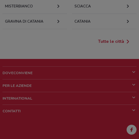
MISTERBIANCO
SCIACCA
GRAVINA DI CATANIA
CATANIA
Tutte le città
DOVECONVIENE
Cos'è DoveConviene
PER LE AZIENDE
Chi siamo
Cosa facciamo
INTERNATIONAL
News e media
Richieste commerciali e marketing
Brazil
CONTATTI
Lavora con noi
Mexico
Segnalazione punto vendita
France
Segnalazione Volantino
Australia