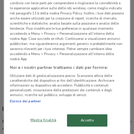
Contrada Gentilomo Enna Bassa
condivisi con terze parti per comprendere e migliorare la connettività e
20.5 km
CHIUSO
le esperienze applicative sulle delle reti wireless, come meglio indicato
nel paragrafo 13.b della nostra Privacy Policy. Inoltre, i tuoi dati possono
anche essere utilizzati per la creazione di report, ricerche di mercato,
Contrada Gentilomo Enna Bassa
scientifiche e statistiche, analisi basate sulla posizione e analisi delle
tendenze. Puoi modificare le tue preferenze in qualsiasi momento
20.5 km
CHIUSO
accedendo a Menu > Privacy > Personalizzazione all'interno della
nostra App. Cosa succede se rifiuti: Continuerai a visualizzare annunci
pubblicitari, ma riguarderanno argomenti generici e probabilmente non
Via Martiri D'Ungheria, 14 Valguarnera
saranno rilevanti per i tuoi interessi. Potrai sempre cambiare idea
28.9 km
CHIUSO
accedendo a Menu > Privacy > Personalizzazione all'interno della
nostra App.
Via Martiri D'Ungheria, 14 Valguarnera
Noi e i nostri partner trattiamo i dati per fornire:
28.9 km
CHIUSO
Utilizzare dati di geolocalizzazione precisi. Scansione attiva delle
caratteristiche del dispositivo ai fini dell’identificazione. Archiviare
informazioni su dispositivo e/o accedervi. Pubblicità e contenuti
Tutti i negozi Dippiu
personalizzati, misurazione delle prestazioni dei contenuti e degli
annunci, ricerche sul pubblico, sviluppo di servizi.
Elenco dei partner
Dippiu, offerte e negozi
Mostra finalità
Accetto
Dippiù
è un negozio di articoli per la cura della persona, della casa
e articoli casalinghi con
prezzi
all'ingrosso. Con oltre 20 punti