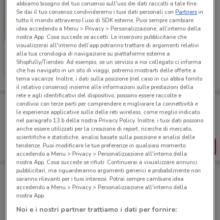
abbiamo bisogno del tuo consenso sull'uso dei dati raccolti a tale fine.
Se dai il tuo consenso condivideremo i tuoi dati personali con
Partners
in
tutto il mondo attraverso l’uso di SDK esterne. Puoi sempre cambiare
idea accedendo a Menu > Privacy > Personalizzazione, all’interno della
nostra App. Cosa succede se accetti: Le inserzioni pubblicitarie che
visualizzerai all'interno dell’app potranno trattare di argomenti relativi
Ferrarelle
alla tua cronologia di navigazione su piattaforme esterne a
Shopfully/Tiendeo. Ad esempio, se un servizio a noi collegato ci informa
Scade il 16/08
1.2 km
che hai navigato in un sito di viaggi, potremo mostrarti delle offerte a
tema vacanze. Inoltre, i dati sulla posizione (nel caso in cui abbia fornito
il relativo consenso) insieme alle informazioni sulle prestazioni della
rete e agli identificativi del dispositivo, possono essere raccolte e
Porta DoveConviene sempre con te!
condivisi con terze parti per comprendere e migliorare la connettività e
le esperienze applicative sulle delle reti wireless, come meglio indicato
Puoi trovare le migliori offerte dei negozi vicino a te,
salvarle e creare la tua lista del risparmio, comodamente
nel paragrafo 13.b della nostra Privacy Policy. Inoltre, i tuoi dati possono
dal tuo cellulare.
anche essere utilizzati per la creazione di report, ricerche di mercato,
scientifiche e statistiche, analisi basate sulla posizione e analisi delle
SCARICA L’APP
tendenze. Puoi modificare le tue preferenze in qualsiasi momento
accedendo a Menu > Privacy > Personalizzazione all'interno della
nostra App. Cosa succede se rifiuti: Continuerai a visualizzare annunci
pubblicitari, ma riguarderanno argomenti generici e probabilmente non
saranno rilevanti per i tuoi interessi. Potrai sempre cambiare idea
accedendo a Menu > Privacy > Personalizzazione all'interno della
Negozi di Novità a Caltanissetta
nostra App.
Noi e i nostri partner trattiamo i dati per fornire: