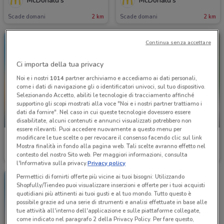
McDonald's
McDonald's
Scade domani
2 km
Scade domani
2 km
Continua senza accettare
Ci importa della tua privacy
Noi e i nostri
1014
partner archiviamo e accediamo ai dati personali,
come i dati di navigazione gli o identificatori univoci, sul tuo dispositivo.
Selezionando Accetto, abiliti le tecnologie di tracciamento affinché
supportino gli scopi mostrati alla voce "Noi e i nostri partner trattiamo i
dati da fornire". Nel caso in cui queste tecnologie dovessero essere
-1 GIORNO
-5 GIORNI
disabilitate, alcuni contenuti e annunci visualizzati potrebbero non
essere rilevanti. Puoi accedere nuovamente a questo menu per
modificare le tue scelte o per revocare il consenso facendo clic sul link
McDonald's
Foxy
Mostra finalità in fondo alla pagina web. Tali scelte avranno effetto nel
contesto del nostro Sito web. Per maggiori informazioni, consulta
Scade domani
2 km
Scade giovedì
436 m
l'Informativa sulla privacy.
Privacy policy
Permettici di fornirti offerte più vicine ai tuoi bisogni: Utilizzando
Shopfully/Tiendeo puoi visualizzare inserzioni e offerte per i tuoi acquisti
quotidiani più attinenti ai tuoi gusti e al tuo mondo. Tutto questo è
possibile grazie ad una serie di strumenti e analisi effettuate in base alle
tue attività all'interno dell'applicazione e sulle piattaforme collegate,
come indicato nel paragrafo 2 della Privacy Policy. Per fare questo,