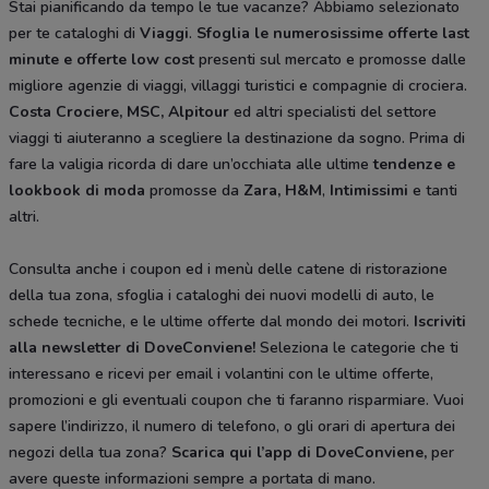
Stai pianificando da tempo le tue vacanze? Abbiamo selezionato
per te cataloghi di
Viaggi
.
Sfoglia le numerosissime offerte last
minute e offerte low cost
presenti sul mercato e promosse dalle
migliore agenzie di viaggi, villaggi turistici e compagnie di crociera.
Costa Crociere, MSC, Alpitour
ed altri specialisti del settore
viaggi ti aiuteranno a scegliere la destinazione da sogno. Prima di
fare la valigia ricorda di dare un’occhiata alle ultime
tendenze e
lookbook di moda
promosse da
Zara, H&M
,
Intimissimi
e tanti
altri.
Consulta anche i coupon ed i menù delle catene di ristorazione
della tua zona, sfoglia i cataloghi dei nuovi modelli di auto, le
schede tecniche, e le ultime offerte dal mondo dei motori.
Iscriviti
alla newsletter di DoveConviene
!
Seleziona le categorie che ti
interessano e ricevi per email i volantini con le ultime offerte,
promozioni e gli eventuali coupon che ti faranno risparmiare. Vuoi
sapere l’indirizzo, il numero di telefono, o gli orari di apertura dei
negozi della tua zona?
Scarica qui l’app di DoveConviene
,
per
avere queste informazioni sempre a portata di mano.