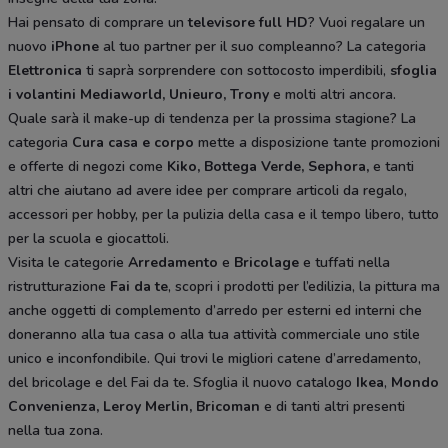
Hai pensato di comprare un
televisore full HD
? Vuoi regalare un
nuovo
iPhone
al tuo partner per il suo compleanno? La categoria
Elettronica
ti saprà sorprendere con sottocosto imperdibili,
sfoglia
i volantini
Mediaworld, Unieuro, Trony
e molti altri ancora.
Quale sarà il make-up di tendenza per la prossima stagione? La
categoria
Cura casa e corpo
mette a disposizione tante promozioni
e offerte di negozi come
Kiko, Bottega Verde, Sephora,
e tanti
altri che aiutano ad avere idee
per comprare articoli da regalo,
accessori per hobby, per la pulizia della casa e il tempo libero, tutto
per la scuola e giocattoli.
Visita le categorie
Arredamento
e
Bricolage
e tuffati nella
ristrutturazione
Fai da te
, scopri i prodotti per l’edilizia, la pittura ma
anche oggetti di complemento d’arredo per esterni ed interni che
doneranno alla tua casa o alla tua attività commerciale uno stile
unico e inconfondibile. Qui trovi le migliori catene d’arredamento,
del bricolage e del Fai da te. Sfoglia il nuovo catalogo
Ikea
,
Mondo
Convenienza, Leroy Merlin, Bricoman
e di tanti altri presenti
nella tua zona.