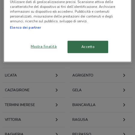
LOACKER
Utilizzare dati di geolocalizzazione precisi. Scansione attiva delle
caratteristiche del dispositivo ai fini dell’identificazione. Archiviare
informazioni su dispositivo e/o accedervi. Pubblicità e contenuti
personalizzati, misurazione delle prestazioni dei contenuti e degli
Tutti i negozi
annunci, ricerche sul pubblico, sviluppo di servizi.
Elenco dei partner
Volantini e offerte intorno a Caltanissetta
Mostra finalità
Accetto
CALTANISSETTA
ENNA
LICATA
AGRIGENTO
CALTAGIRONE
GELA
TERMINI IMERESE
BIANCAVILLA
VITTORIA
RAGUSA
BAGHERIA
BELPASSO