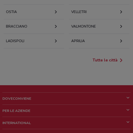
OSTIA
VELLETRI
BRACCIANO
VALMONTONE
LADISPOLI
APRILIA
Tutte le città
DOVECONVIENE
Cos'è DoveConviene
PER LE AZIENDE
Chi siamo
Cosa facciamo
INTERNATIONAL
News e media
Richieste commerciali e marketing
Brazil