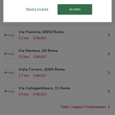
© MapTiler
© OpenStreetMap contributors
Mostra finalità
Accetto
Via Tiburtina, 390 A/B Roma
1.9 km
CHIUSO
Via Flaminia, 6/8/10 Roma
3.2 km
CHIUSO
Via Martana, 3/5 Roma
3.3 km
CHIUSO
Viale Tirreno, 210/A Roma
3.7 km
CHIUSO
Via Collegentilesco, 11 Roma
5.5 km
CHIUSO
Tutti i negozi Findomestic