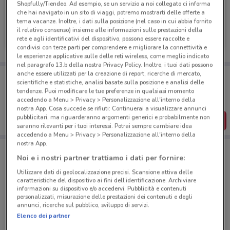
Shopfully/Tiendeo. Ad esempio, se un servizio a noi collegato ci informa
che hai navigato in un sito di viaggi, potremo mostrarti delle offerte a
tema vacanze. Inoltre, i dati sulla posizione (nel caso in cui abbia fornito
Findomestic
il relativo consenso) insieme alle informazioni sulle prestazioni della
rete e agli identificativi del dispositivo, possono essere raccolte e
Scade il 03/09
1.9 km
condivisi con terze parti per comprendere e migliorare la connettività e
le esperienze applicative sulle delle reti wireless, come meglio indicato
nel paragrafo 13.b della nostra Privacy Policy. Inoltre, i tuoi dati possono
anche essere utilizzati per la creazione di report, ricerche di mercato,
Porta DoveConviene sempre con te!
scientifiche e statistiche, analisi basate sulla posizione e analisi delle
Puoi trovare le migliori offerte dei negozi vicino a te,
tendenze. Puoi modificare le tue preferenze in qualsiasi momento
salvarle e creare la tua lista del risparmio, comodamente
accedendo a Menu > Privacy > Personalizzazione all'interno della
dal tuo cellulare.
nostra App. Cosa succede se rifiuti: Continuerai a visualizzare annunci
pubblicitari, ma riguarderanno argomenti generici e probabilmente non
SCARICA L’APP
saranno rilevanti per i tuoi interessi. Potrai sempre cambiare idea
accedendo a Menu > Privacy > Personalizzazione all'interno della
nostra App.
Noi e i nostri partner trattiamo i dati per fornire:
Negozi Findomestic a Roma
Utilizzare dati di geolocalizzazione precisi. Scansione attiva delle
caratteristiche del dispositivo ai fini dell’identificazione. Archiviare
informazioni su dispositivo e/o accedervi. Pubblicità e contenuti
personalizzati, misurazione delle prestazioni dei contenuti e degli
annunci, ricerche sul pubblico, sviluppo di servizi.
Elenco dei partner