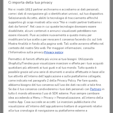
Ci importa della tua privacy
Chiama il negozio
Noi e i nostri
1012
partner archiviamo e accediamo ai dati personali,
come i dati di navigazione gli o identificatori univoci, sul tuo dispositivo.
Selezionando Accetto, abiliti le tecnologie di tracciamento affinché
Chiuso
supportino gli scopi mostrati alla voce "Noi e i nostri partner trattiamo i
Lunedì
Martedì
Mercoledì
Giovedì
09:00 / 13:30 - 14:30 / 17:30
09:00 / 13:30 - 14:30 / 17:30
09:00 / 13:30 - 14:30 / 17:30
09:00 / 13:30 - 14:30 / 17:30
dati da fornire". Nel caso in cui queste tecnologie dovessero essere
Venerdì
09:00 / 13:30 - 14:30 / 17:30
Sabato
Domenica
Chiuso
Chiuso
disabilitate, alcuni contenuti e annunci visualizzati potrebbero non
essere rilevanti. Puoi accedere nuovamente a questo menu per
06 66496222
modificare le tue scelte o per revocare il consenso facendo clic sul link
Mostra finalità in fondo alla pagina web. Tali scelte avranno effetto nel
Centro Clienti
contesto del nostro Sito web. Per maggiori informazioni, consulta
l'Informativa sulla privacy.
Privacy policy
Permettici di fornirti offerte più vicine ai tuoi bisogni: Utilizzando
Shopfully/Tiendeo puoi visualizzare inserzioni e offerte per i tuoi acquisti
Tutte le promozioni di questo negozio
quotidiani più attinenti ai tuoi gusti e al tuo mondo. Tutto questo è
possibile grazie ad una serie di strumenti e analisi effettuate in base alle
tue attività all'interno dell'applicazione e sulle piattaforme collegate,
come indicato nel paragrafo 2 della Privacy Policy. Per fare questo,
abbiamo bisogno del tuo consenso sull'uso dei dati raccolti a tale fine.
Se dai il tuo consenso condivideremo i tuoi dati personali con
Partners
in
tutto il mondo attraverso l’uso di SDK esterne. Puoi sempre cambiare
idea accedendo a Menu > Privacy > Personalizzazione, all’interno della
nostra App. Cosa succede se accetti: Le inserzioni pubblicitarie che
visualizzerai all'interno dell’app potranno trattare di argomenti relativi
alla tua cronologia di navigazione su piattaforme esterne a