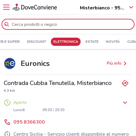
Misterbianco - 95045
ER E SUPER
DISCOUNT
ELETTRONICA
ESTATE
NOVITÀ
CUR
Euronics
Più info
Contrada Cubba Tenutella, Misterbianco
4.3 km
Aperto
Lunedì
09:30 / 20:30
Martedì
Mercoledì
Giovedì
Venerdì
Sabato
Domenica
09:30 / 20:30
09:30 / 20:30
09:30 / 20:30
09:30 / 20:30
09:30 / 21:00
09:30 / 21:00
095 8366300
Centro Sicilia - Servizio clienti disponibile al numero