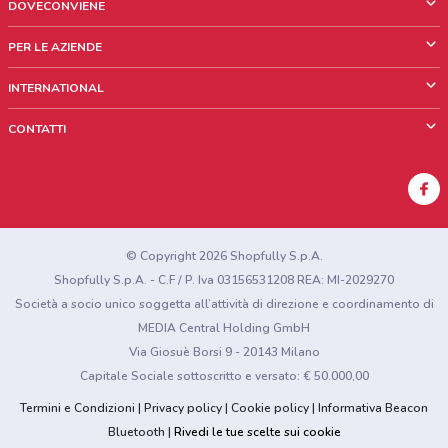
DOVECONVIENE
Cos'è DoveConviene
PER LE AZIENDE
Chi siamo
Cosa facciamo
INTERNATIONAL
News e media
Richieste commerciali e marketing
Brazil
CONTATTI
Lavora con noi
Mexico
Segnalazione punto vendita
France
Segnalazione Volantino
Australia
Hai un malfunzionamento sul web o sull'app?
New Zealand
© Copyright 2026 Shopfully S.p.A.
Shopfully S.p.A. - C.F / P. Iva 03156531208 REA: MI-2029270
Società a socio unico soggetta all’attività di direzione e coordinamento di
MEDIA Central Holding GmbH
Via Giosuè Borsi 9 - 20143 Milano
Capitale Sociale sottoscritto e versato: € 50.000,00
Termini e Condizioni
Privacy policy
Cookie policy
Informativa Beacon
Bluetooth
Rivedi le tue scelte sui cookie