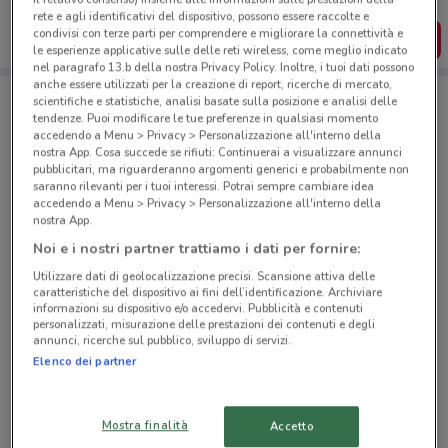
dal tuo cellulare.
rete e agli identificativi del dispositivo, possono essere raccolte e
condivisi con terze parti per comprendere e migliorare la connettività e
SCARICA L’APP
le esperienze applicative sulle delle reti wireless, come meglio indicato
nel paragrafo 13.b della nostra Privacy Policy. Inoltre, i tuoi dati possono
anche essere utilizzati per la creazione di report, ricerche di mercato,
scientifiche e statistiche, analisi basate sulla posizione e analisi delle
Negozi dm a Trieste
tendenze. Puoi modificare le tue preferenze in qualsiasi momento
accedendo a Menu > Privacy > Personalizzazione all'interno della
nostra App. Cosa succede se rifiuti: Continuerai a visualizzare annunci
pubblicitari, ma riguarderanno argomenti generici e probabilmente non
saranno rilevanti per i tuoi interessi. Potrai sempre cambiare idea
accedendo a Menu > Privacy > Personalizzazione all'interno della
nostra App.
Noi e i nostri partner trattiamo i dati per fornire:
© MapTiler
© OpenStreetMap contributors
Utilizzare dati di geolocalizzazione precisi. Scansione attiva delle
caratteristiche del dispositivo ai fini dell’identificazione. Archiviare
Via Giosuè Carducci, 10 Trieste
informazioni su dispositivo e/o accedervi. Pubblicità e contenuti
personalizzati, misurazione delle prestazioni dei contenuti e degli
39 m
CHIUSO
annunci, ricerche sul pubblico, sviluppo di servizi.
Elenco dei partner
Piazza Della Borsa, 9 Trieste
152 m
CHIUSO
Mostra finalità
Accetto