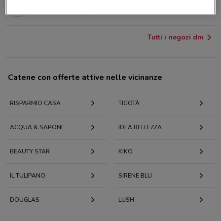
Via Garibaldi, 1 Gorizia
34.6 km
CHIUSO
Tutti i negozi dm
Catene con offerte attive nelle vicinanze
RISPARMIO CASA
TIGOTÀ
ACQUA & SAPONE
IDEA BELLEZZA
BEAUTY STAR
KIKO
IL TULIPANO
SIRENE BLU
DOUGLAS
LUSH