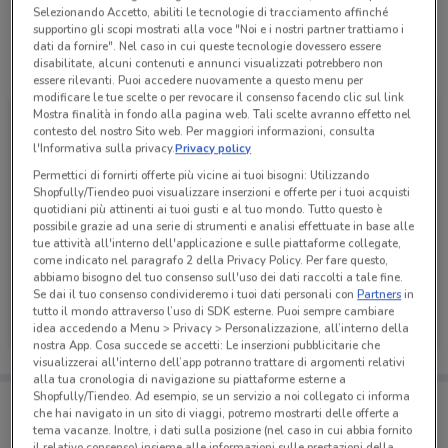
Selezionando Accetto, abiliti le tecnologie di tracciamento affinché
supportino gli scopi mostrati alla voce "Noi e i nostri partner trattiamo i
dati da fornire". Nel caso in cui queste tecnologie dovessero essere
disabilitate, alcuni contenuti e annunci visualizzati potrebbero non
Tutte le promozioni di questo negozio
essere rilevanti. Puoi accedere nuovamente a questo menu per
modificare le tue scelte o per revocare il consenso facendo clic sul link
Mostra finalità in fondo alla pagina web. Tali scelte avranno effetto nel
contesto del nostro Sito web. Per maggiori informazioni, consulta
l'Informativa sulla privacy.
Privacy policy
Permettici di fornirti offerte più vicine ai tuoi bisogni: Utilizzando
Shopfully/Tiendeo puoi visualizzare inserzioni e offerte per i tuoi acquisti
quotidiani più attinenti ai tuoi gusti e al tuo mondo. Tutto questo è
possibile grazie ad una serie di strumenti e analisi effettuate in base alle
tue attività all'interno dell'applicazione e sulle piattaforme collegate,
come indicato nel paragrafo 2 della Privacy Policy. Per fare questo,
abbiamo bisogno del tuo consenso sull'uso dei dati raccolti a tale fine.
Se dai il tuo consenso condivideremo i tuoi dati personali con
Partners
in
dm
tutto il mondo attraverso l’uso di SDK esterne. Puoi sempre cambiare
idea accedendo a Menu > Privacy > Personalizzazione, all’interno della
Scade il 02/09
39 m
nostra App. Cosa succede se accetti: Le inserzioni pubblicitarie che
visualizzerai all'interno dell’app potranno trattare di argomenti relativi
alla tua cronologia di navigazione su piattaforme esterne a
Shopfully/Tiendeo. Ad esempio, se un servizio a noi collegato ci informa
Porta DoveConviene sempre con te!
che hai navigato in un sito di viaggi, potremo mostrarti delle offerte a
Puoi trovare le migliori offerte dei negozi vicino a te,
tema vacanze. Inoltre, i dati sulla posizione (nel caso in cui abbia fornito
salvarle e creare la tua lista del risparmio, comodamente
il relativo consenso) insieme alle informazioni sulle prestazioni della