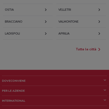
OSTIA
VELLETRI
BRACCIANO
VALMONTONE
LADISPOLI
APRILIA
Tutte le città
DOVECONVIENE
Cos'è DoveConviene
PER LE AZIENDE
Chi siamo
Cosa facciamo
INTERNATIONAL
News e media
Richieste commerciali e marketing
Brazil