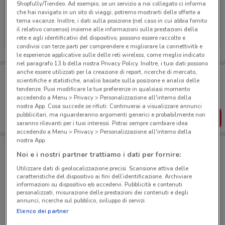
Shopfully/Tiendeo. Ad esempio, se un servizio a noi collegato ci informa
che hai navigato in un sito di viaggi, potremo mostrarti delle offerte a
tema vacanze. Inoltre, i dati sulla posizione (nel caso in cui abbia fornito
Deutsche Bank
il relativo consenso) insieme alle informazioni sulle prestazioni della
rete e agli identificativi del dispositivo, possono essere raccolte e
Scade il 31/08
597 m
condivisi con terze parti per comprendere e migliorare la connettività e
le esperienze applicative sulle delle reti wireless, come meglio indicato
nel paragrafo 13.b della nostra Privacy Policy. Inoltre, i tuoi dati possono
anche essere utilizzati per la creazione di report, ricerche di mercato,
Porta DoveConviene sempre con te!
scientifiche e statistiche, analisi basate sulla posizione e analisi delle
Puoi trovare le migliori offerte dei negozi vicino a te,
tendenze. Puoi modificare le tue preferenze in qualsiasi momento
salvarle e creare la tua lista del risparmio, comodamente
accedendo a Menu > Privacy > Personalizzazione all'interno della
dal tuo cellulare.
nostra App. Cosa succede se rifiuti: Continuerai a visualizzare annunci
pubblicitari, ma riguarderanno argomenti generici e probabilmente non
SCARICA L’APP
saranno rilevanti per i tuoi interessi. Potrai sempre cambiare idea
accedendo a Menu > Privacy > Personalizzazione all'interno della
nostra App.
Noi e i nostri partner trattiamo i dati per fornire:
Negozi Deutsche Bank a Roma
Utilizzare dati di geolocalizzazione precisi. Scansione attiva delle
caratteristiche del dispositivo ai fini dell’identificazione. Archiviare
informazioni su dispositivo e/o accedervi. Pubblicità e contenuti
personalizzati, misurazione delle prestazioni dei contenuti e degli
annunci, ricerche sul pubblico, sviluppo di servizi.
Elenco dei partner