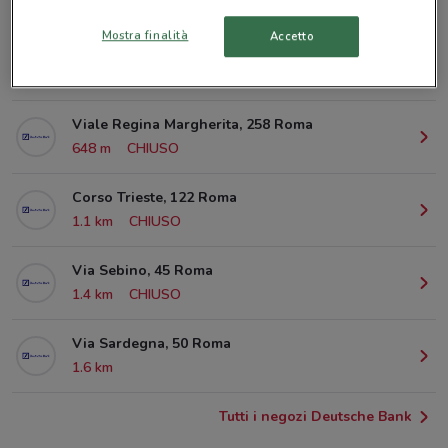
© MapTiler
© OpenStreetMap contributors
Mostra finalità
Accetto
Viale Ippocrate, 98 Roma
597 m
CHIUSO
Viale Regina Margherita, 258 Roma
648 m
CHIUSO
Corso Trieste, 122 Roma
1.1 km
CHIUSO
Via Sebino, 45 Roma
1.4 km
CHIUSO
Via Sardegna, 50 Roma
1.6 km
Tutti i negozi Deutsche Bank