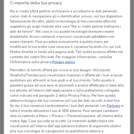
Ci importa della tua privacy
Chiama il negozio
Noi e i nostri
1014
partner archiviamo e accediamo ai dati personali,
come i dati di navigazione gli o identificatori univoci, sul tuo dispositivo.
Selezionando Accetto, abiliti le tecnologie di tracciamento affinché
Lunedì
Martedì
Mercoledì
Giovedì
Venerdì
Sabato
08:20 / 13:20 - 14:40 / 16:30
08:20 / 13:20 - 14:40 / 16:30
08:20 / 13:20 - 14:40 / 16:30
08:20 / 13:20 - 14:40 / 16:30
08:20 / 13:20 - 14:40 / 16:30
Chiuso
Domenica
Chiuso
supportino gli scopi mostrati alla voce "Noi e i nostri partner trattiamo i
dati da fornire". Nel caso in cui queste tecnologie dovessero essere
disabilitate, alcuni contenuti e annunci visualizzati potrebbero non
06 5595173
essere rilevanti. Puoi accedere nuovamente a questo menu per
modificare le tue scelte o per revocare il consenso facendo clic sul link
Sportello Bancario 806 Di Roma - Private Banking -
Mostra finalità in fondo alla pagina web. Tali scelte avranno effetto nel
Piccole E Medie Imprese
contesto del nostro Sito web. Per maggiori informazioni, consulta
l'Informativa sulla privacy.
Privacy policy
Permettici di fornirti offerte più vicine ai tuoi bisogni: Utilizzando
Shopfully/Tiendeo puoi visualizzare inserzioni e offerte per i tuoi acquisti
Tutte le promozioni di questo negozio
quotidiani più attinenti ai tuoi gusti e al tuo mondo. Tutto questo è
possibile grazie ad una serie di strumenti e analisi effettuate in base alle
tue attività all'interno dell'applicazione e sulle piattaforme collegate,
come indicato nel paragrafo 2 della Privacy Policy. Per fare questo,
abbiamo bisogno del tuo consenso sull'uso dei dati raccolti a tale fine.
Se dai il tuo consenso condivideremo i tuoi dati personali con
Partners
in
tutto il mondo attraverso l’uso di SDK esterne. Puoi sempre cambiare
idea accedendo a Menu > Privacy > Personalizzazione, all’interno della
nostra App. Cosa succede se accetti: Le inserzioni pubblicitarie che
visualizzerai all'interno dell’app potranno trattare di argomenti relativi
alla tua cronologia di navigazione su piattaforme esterne a