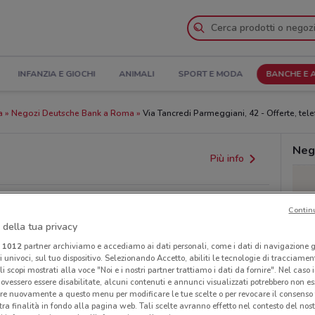
INFANZIA E GIOCHI
ANIMALI
SPORT E MODA
BANCHE E 
a
Negozi Deutsche Bank a Roma
Via Tancredi Parmeggiani, 42 - Offerte, tele
Neg
Più info
Contin
 della tua privacy
i
1012
partner archiviamo e accediamo ai dati personali, come i dati di navigazione g
ri univoci, sul tuo dispositivo. Selezionando Accetto, abiliti le tecnologie di tracciame
li scopi mostrati alla voce "Noi e i nostri partner trattiamo i dati da fornire". Nel caso 
ovessero essere disabilitate, alcuni contenuti e annunci visualizzati potrebbero non ess
re nuovamente a questo menu per modificare le tue scelte o per revocare il consenso
provvedimenti regionali o nazionali. Verifica l’accuratezza
tra finalità in fondo alla pagina web. Tali scelte avranno effetto nel contesto del nost