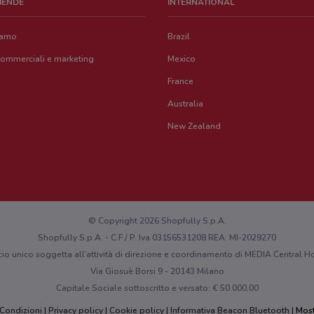
ZIENDE
INTERNATIONAL
iamo
Brazil
commerciali e marketing
Mexico
France
Australia
New Zealand
© Copyright 2026 Shopfully S.p.A.
Shopfully S.p.A. - C.F / P. Iva 03156531208 REA: MI-2029270
cio unico soggetta all’attività di direzione e coordinamento di MEDIA Central
Via Giosuè Borsi 9 - 20143 Milano
Capitale Sociale sottoscritto e versato: € 50.000,00
 Condizioni
Privacy policy
Cookie policy
Informativa Beacon Bluetooth
Most