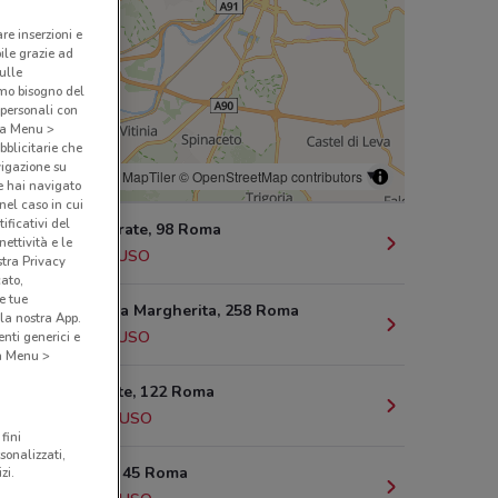
are inserzioni e
bile grazie ad
sulle
amo bisogno del
 personali con
o a Menu >
bblicitarie che
vigazione su
© MapTiler
© OpenStreetMap contributors
e hai navigato
(nel caso in cui
ificativi del
Viale Ippocrate, 98 Roma
ettività e le
597 m
CHIUSO
stra Privacy
cato,
e tue
Viale Regina Margherita, 258 Roma
la nostra App.
648 m
CHIUSO
nti generici e
 a Menu >
Corso Trieste, 122 Roma
1.1 km
CHIUSO
fini
sonalizzati,
Via Sebino, 45 Roma
zi.