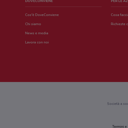
DOVECONVIENE
PER LE A
Cos'è DoveConviene
Cosa facc
Chi siamo
Richieste 
News e media
Lavora con noi
Società a so
Termini e