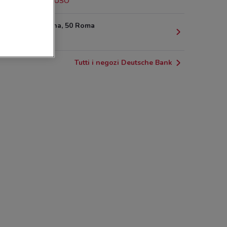
1.4 km
CHIUSO
Via Sardegna, 50 Roma
1.6 km
Tutti i negozi Deutsche Bank