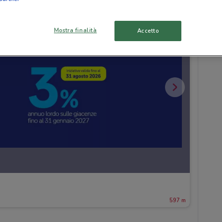
Mostra finalità
Accetto
597 m