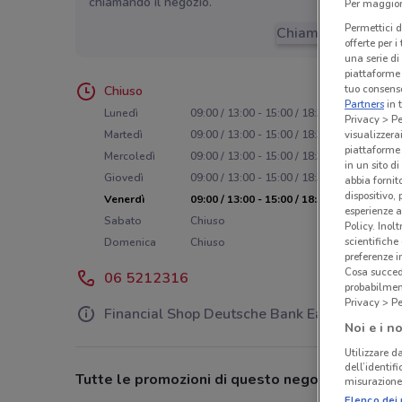
chiamando il negozio.
Per maggiori
Permettici d
Chiama il negozio
offerte per 
una serie di
piattaforme 
tuo consenso
Chiuso
Partners
in 
Lunedì
09:00 / 13:00 - 15:00 / 18:30
Privacy > Pe
visualizzera
Martedì
09:00 / 13:00 - 15:00 / 18:30
piattaforme 
Mercoledì
09:00 / 13:00 - 15:00 / 18:30
in un sito d
Giovedì
09:00 / 13:00 - 15:00 / 18:30
abbia fornit
dispositivo,
Venerdì
09:00 / 13:00 - 15:00 / 18:30
esperienze a
Sabato
Chiuso
Policy. Inolt
scientifiche
Domenica
Chiuso
preferenze 
Cosa succede
06 5212316
probabilmen
Privacy > Pe
Financial Shop Deutsche Bank Easy
Noi e i no
Utilizzare da
dell’identif
Tutte le promozioni di questo negozio
misurazione 
Elenco dei 