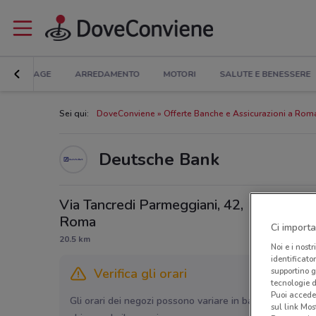
BRICOLAGE
ARREDAMENTO
MOTORI
SALUTE E BENESSERE
Sei qui:
DoveConviene
Offerte Banche e Assicurazioni a Rom
Deutsche Bank
Via Tancredi Parmeggiani, 42,
Roma
Ci importa
20.5 km
Noi e i nostr
identificato
supportino g
Verifica gli orari
tecnologie d
Puoi accede
Gli orari dei negozi possono variare in base agli ultimi 
sul link Mos