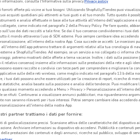
 informazioni, consulta l'Informativa sulla privacy.
Privacy policy
i fornirti offerte più vicine ai tuoi bisogni: Utilizzando Shopfully/Tiendeo puoi visualizz
i tuoi acquisti quotidiani più attinenti ai tuoi gusti e al tuo mondo. Tutto questo è possi
 strumenti e analisi effettuate in base alle tue attività all'interno dell'applicazione e 
collegate, come indicato nel paragrafo 2 della Privacy Policy. Per fare questo, abbi
 sull'uso dei dati raccolti a tale fine. Se dai il tuo consenso condivideremo i tuoi dati
tutto il mondo attraverso l’uso di SDK esterne. Puoi sempre cambiare idea accedend
rsonalizzazione, all’interno della nostra App. Cosa succede se accetti: Le inserzioni pu
i all'interno dell’app potranno trattare di argomenti relativi alla tua cronologia di na
esterne a Shopfully/Tiendeo. Ad esempio, se un servizio a noi collegato ci informa ch
i viaggi, potremo mostrarti delle offerte a tema vacanze. Inoltre, i dati sulla posizione 
o il relativo consenso) insieme alle informazioni sulle prestazioni della rete e agli ident
 possono essere raccolte e condivisi con terze parti per comprendere e migliorare la conn
pplicative sulle delle reti wireless, come meglio indicato nel paragrafo 13.b della no
re, i tuoi dati possono anche essere utilizzati per la creazione di report, ricerche di mer
 e statistiche, analisi basate sulla posizione e analisi delle tendenze. Puoi modificare l
in qualsiasi momento accedendo a Menu > Privacy > Personalizzazione all'interno del
 se rifiuti: Continuerai a visualizzare annunci pubblicitari, ma riguarderanno argome
te non saranno rilevanti per i tuoi interessi. Potrai sempre cambiare idea accedendo
rsonalizzazione all'interno della nostra App.
stri partner trattiamo i dati per fornire:
ti di geolocalizzazione precisi. Scansione attiva delle caratteristiche del dispositivo ai 
icazione. Archiviare informazioni su dispositivo e/o accedervi. Pubblicità e contenuti per
delle prestazioni dei contenuti e degli annunci, ricerche sul pubblico, sviluppo di servi
partner