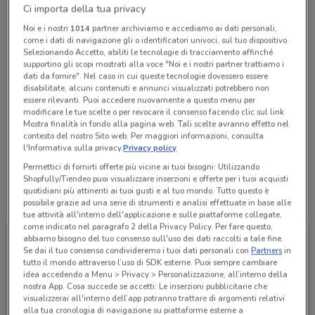
Ci importa della tua privacy
Chiama il negozio
Noi e i nostri
1014
partner archiviamo e accediamo ai dati personali,
come i dati di navigazione gli o identificatori univoci, sul tuo dispositivo.
Selezionando Accetto, abiliti le tecnologie di tracciamento affinché
Aperto
supportino gli scopi mostrati alla voce "Noi e i nostri partner trattiamo i
dati da fornire". Nel caso in cui queste tecnologie dovessero essere
Lunedì
08:20 / 13:20 - 14:40 / 16:30
Martedì
Mercoledì
Giovedì
Venerdì
Sabato
Domenica
08:20 / 13:20 - 14:40 / 16:30
08:20 / 13:20 - 14:40 / 16:30
08:20 / 13:20 - 14:40 / 16:30
08:20 / 13:20 - 14:40 / 16:30
Chiuso
Chiuso
disabilitate, alcuni contenuti e annunci visualizzati potrebbero non
essere rilevanti. Puoi accedere nuovamente a questo menu per
06 6834009
modificare le tue scelte o per revocare il consenso facendo clic sul link
Mostra finalità in fondo alla pagina web. Tali scelte avranno effetto nel
Sportello Bancario 582 Di Roma - Private Banking -
contesto del nostro Sito web. Per maggiori informazioni, consulta
Piccole E Medie Imprese
l'Informativa sulla privacy.
Privacy policy
Permettici di fornirti offerte più vicine ai tuoi bisogni: Utilizzando
Shopfully/Tiendeo puoi visualizzare inserzioni e offerte per i tuoi acquisti
quotidiani più attinenti ai tuoi gusti e al tuo mondo. Tutto questo è
Tutte le promozioni di questo negozio
possibile grazie ad una serie di strumenti e analisi effettuate in base alle
tue attività all'interno dell'applicazione e sulle piattaforme collegate,
come indicato nel paragrafo 2 della Privacy Policy. Per fare questo,
abbiamo bisogno del tuo consenso sull'uso dei dati raccolti a tale fine.
Se dai il tuo consenso condivideremo i tuoi dati personali con
Partners
in
tutto il mondo attraverso l’uso di SDK esterne. Puoi sempre cambiare
idea accedendo a Menu > Privacy > Personalizzazione, all’interno della
nostra App. Cosa succede se accetti: Le inserzioni pubblicitarie che
visualizzerai all'interno dell’app potranno trattare di argomenti relativi
alla tua cronologia di navigazione su piattaforme esterne a