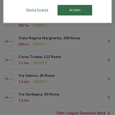
© MapTiler
© OpenStreetMap contributors
Mostra finalità
Accetto
Viale Ippocrate, 98 Roma
597 m
APERTO
Viale Regina Margherita, 258 Roma
648 m
APERTO
Corso Trieste, 122 Roma
1.1 km
APERTO
Via Sebino, 45 Roma
1.4 km
APERTO
Via Sardegna, 50 Roma
1.6 km
Tutti i negozi Deutsche Bank