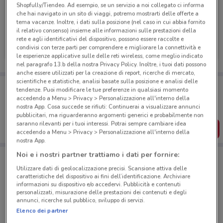
Shopfully/Tiendeo. Ad esempio, se un servizio a noi collegato ci informa
che hai navigato in un sito di viaggi, potremo mostrarti delle offerte a
tema vacanze. Inoltre, i dati sulla posizione (nel caso in cui abbia fornito
il relativo consenso) insieme alle informazioni sulle prestazioni della
Deutsche Bank
rete e agli identificativi del dispositivo, possono essere raccolte e
condivisi con terze parti per comprendere e migliorare la connettività e
Scade il 31/08
597 m
le esperienze applicative sulle delle reti wireless, come meglio indicato
nel paragrafo 13.b della nostra Privacy Policy. Inoltre, i tuoi dati possono
anche essere utilizzati per la creazione di report, ricerche di mercato,
scientifiche e statistiche, analisi basate sulla posizione e analisi delle
Porta DoveConviene sempre con te!
tendenze. Puoi modificare le tue preferenze in qualsiasi momento
Puoi trovare le migliori offerte dei negozi vicino a te,
accedendo a Menu > Privacy > Personalizzazione all'interno della
salvarle e creare la tua lista del risparmio, comodamente
nostra App. Cosa succede se rifiuti: Continuerai a visualizzare annunci
dal tuo cellulare.
pubblicitari, ma riguarderanno argomenti generici e probabilmente non
saranno rilevanti per i tuoi interessi. Potrai sempre cambiare idea
SCARICA L’APP
accedendo a Menu > Privacy > Personalizzazione all'interno della
nostra App.
Noi e i nostri partner trattiamo i dati per fornire:
Negozi Deutsche Bank a Roma
Utilizzare dati di geolocalizzazione precisi. Scansione attiva delle
caratteristiche del dispositivo ai fini dell’identificazione. Archiviare
informazioni su dispositivo e/o accedervi. Pubblicità e contenuti
personalizzati, misurazione delle prestazioni dei contenuti e degli
annunci, ricerche sul pubblico, sviluppo di servizi.
Elenco dei partner