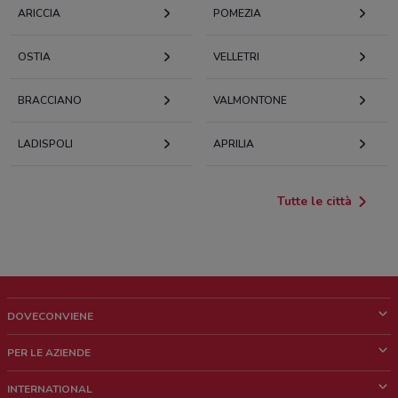
ARICCIA
POMEZIA
OSTIA
VELLETRI
BRACCIANO
VALMONTONE
LADISPOLI
APRILIA
Tutte le città
DOVECONVIENE
Cos'è DoveConviene
PER LE AZIENDE
Chi siamo
Cosa facciamo
INTERNATIONAL