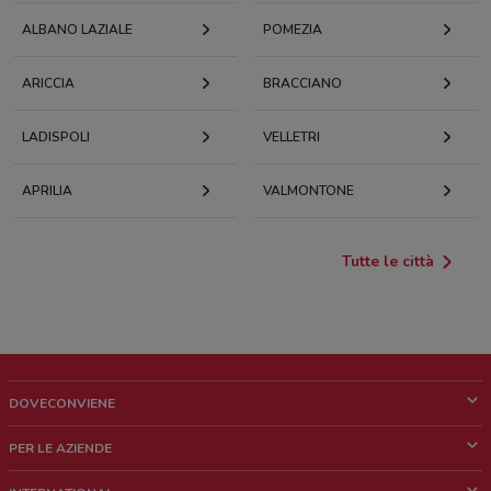
ALBANO LAZIALE
POMEZIA
ARICCIA
BRACCIANO
LADISPOLI
VELLETRI
APRILIA
VALMONTONE
Tutte le città
DOVECONVIENE
Cos'è DoveConviene
PER LE AZIENDE
Chi siamo
Cosa facciamo