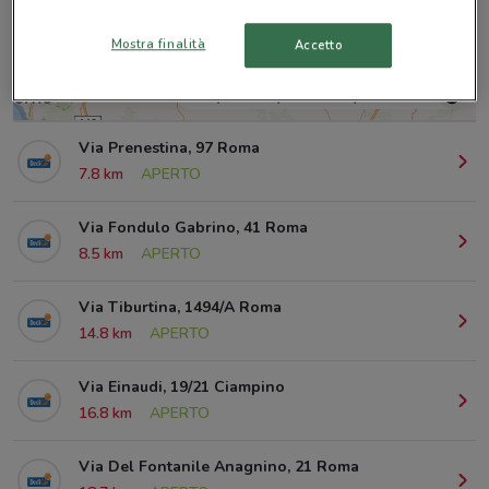
Mostra finalità
Accetto
© MapTiler
© OpenStreetMap contributors
Via Prenestina, 97 Roma
7.8 km
APERTO
Via Fondulo Gabrino, 41 Roma
8.5 km
APERTO
Via Tiburtina, 1494/A Roma
14.8 km
APERTO
Via Einaudi, 19/21 Ciampino
16.8 km
APERTO
Via Del Fontanile Anagnino, 21 Roma