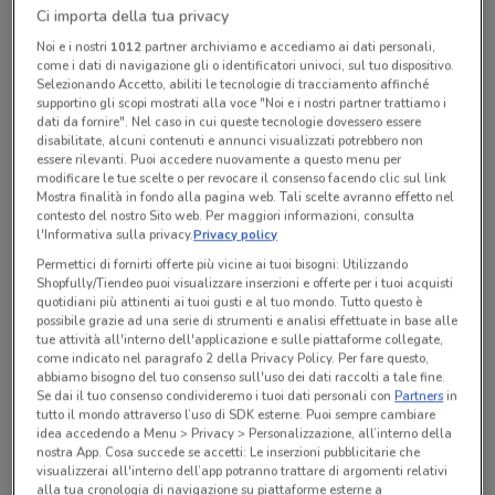
Ci importa della tua privacy
Chiama il negozio
Noi e i nostri
1012
partner archiviamo e accediamo ai dati personali,
come i dati di navigazione gli o identificatori univoci, sul tuo dispositivo.
Selezionando Accetto, abiliti le tecnologie di tracciamento affinché
Aperto
supportino gli scopi mostrati alla voce "Noi e i nostri partner trattiamo i
Lunedì
Martedì
Mercoledì
Giovedì
08:00 / 12:00 - 14:00 / 18:30
08:00 / 12:00 - 14:00 / 18:30
08:00 / 12:00 - 14:00 / 18:30
08:00 / 12:00 - 14:00 / 18:30
Venerdì
08:00 / 12:00 - 14:00 / 18:30
dati da fornire". Nel caso in cui queste tecnologie dovessero essere
Sabato
Domenica
08:00 / 12:00
Chiuso
disabilitate, alcuni contenuti e annunci visualizzati potrebbero non
essere rilevanti. Puoi accedere nuovamente a questo menu per
02 4471998
modificare le tue scelte o per revocare il consenso facendo clic sul link
Mostra finalità in fondo alla pagina web. Tali scelte avranno effetto nel
De Stefano Auto S.R.L.
contesto del nostro Sito web. Per maggiori informazioni, consulta
l'Informativa sulla privacy.
Privacy policy
Permettici di fornirti offerte più vicine ai tuoi bisogni: Utilizzando
Shopfully/Tiendeo puoi visualizzare inserzioni e offerte per i tuoi acquisti
Tutte le promozioni di questo negozio
quotidiani più attinenti ai tuoi gusti e al tuo mondo. Tutto questo è
possibile grazie ad una serie di strumenti e analisi effettuate in base alle
tue attività all'interno dell'applicazione e sulle piattaforme collegate,
come indicato nel paragrafo 2 della Privacy Policy. Per fare questo,
abbiamo bisogno del tuo consenso sull'uso dei dati raccolti a tale fine.
Se dai il tuo consenso condivideremo i tuoi dati personali con
Partners
in
tutto il mondo attraverso l’uso di SDK esterne. Puoi sempre cambiare
idea accedendo a Menu > Privacy > Personalizzazione, all’interno della
nostra App. Cosa succede se accetti: Le inserzioni pubblicitarie che
visualizzerai all'interno dell’app potranno trattare di argomenti relativi
alla tua cronologia di navigazione su piattaforme esterne a