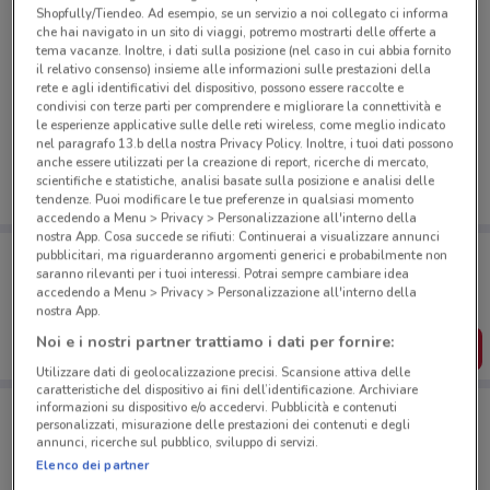
Shopfully/Tiendeo. Ad esempio, se un servizio a noi collegato ci informa
che hai navigato in un sito di viaggi, potremo mostrarti delle offerte a
tema vacanze. Inoltre, i dati sulla posizione (nel caso in cui abbia fornito
il relativo consenso) insieme alle informazioni sulle prestazioni della
rete e agli identificativi del dispositivo, possono essere raccolte e
Ci dispiace, al momento non abbiamo pubblicato
condivisi con terze parti per comprendere e migliorare la connettività e
volantini nella tua zona. Riprova più tardi.
le esperienze applicative sulle delle reti wireless, come meglio indicato
nel paragrafo 13.b della nostra Privacy Policy. Inoltre, i tuoi dati possono
anche essere utilizzati per la creazione di report, ricerche di mercato,
scientifiche e statistiche, analisi basate sulla posizione e analisi delle
tendenze. Puoi modificare le tue preferenze in qualsiasi momento
accedendo a Menu > Privacy > Personalizzazione all'interno della
nostra App. Cosa succede se rifiuti: Continuerai a visualizzare annunci
Porta DoveConviene sempre con te!
pubblicitari, ma riguarderanno argomenti generici e probabilmente non
Puoi trovare le migliori offerte dei negozi vicino a te,
saranno rilevanti per i tuoi interessi. Potrai sempre cambiare idea
salvarle e creare la tua lista del risparmio, comodamente
accedendo a Menu > Privacy > Personalizzazione all'interno della
dal tuo cellulare.
nostra App.
Noi e i nostri partner trattiamo i dati per fornire:
SCARICA L’APP
Utilizzare dati di geolocalizzazione precisi. Scansione attiva delle
caratteristiche del dispositivo ai fini dell’identificazione. Archiviare
informazioni su dispositivo e/o accedervi. Pubblicità e contenuti
personalizzati, misurazione delle prestazioni dei contenuti e degli
Negozi Dedicar a Buccinasco
annunci, ricerche sul pubblico, sviluppo di servizi.
Elenco dei partner