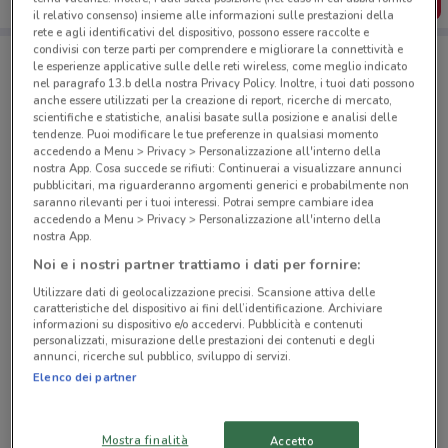
SCARICA L’APP
il relativo consenso) insieme alle informazioni sulle prestazioni della
rete e agli identificativi del dispositivo, possono essere raccolte e
condivisi con terze parti per comprendere e migliorare la connettività e
le esperienze applicative sulle delle reti wireless, come meglio indicato
Negozi Decò a Bari
nel paragrafo 13.b della nostra Privacy Policy. Inoltre, i tuoi dati possono
anche essere utilizzati per la creazione di report, ricerche di mercato,
scientifiche e statistiche, analisi basate sulla posizione e analisi delle
tendenze. Puoi modificare le tue preferenze in qualsiasi momento
accedendo a Menu > Privacy > Personalizzazione all'interno della
nostra App. Cosa succede se rifiuti: Continuerai a visualizzare annunci
pubblicitari, ma riguarderanno argomenti generici e probabilmente non
saranno rilevanti per i tuoi interessi. Potrai sempre cambiare idea
© MapTiler
© OpenStreetMap contributors
accedendo a Menu > Privacy > Personalizzazione all'interno della
nostra App.
Noi e i nostri partner trattiamo i dati per fornire:
Via Carulli, 29 Bari
434 m
CHIUSO
Utilizzare dati di geolocalizzazione precisi. Scansione attiva delle
caratteristiche del dispositivo ai fini dell’identificazione. Archiviare
informazioni su dispositivo e/o accedervi. Pubblicità e contenuti
Via Enrico Toti, 94/b Bari
personalizzati, misurazione delle prestazioni dei contenuti e degli
annunci, ricerche sul pubblico, sviluppo di servizi.
985 m
CHIUSO
Elenco dei partner
Via Abate Gimma 143/A145 Bari
1 km
CHIUSO
Mostra finalità
Accetto