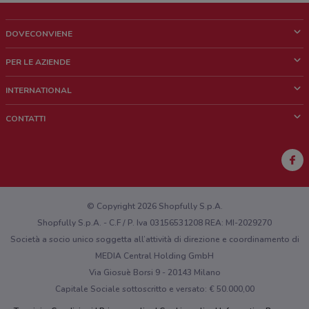
DOVECONVIENE
Cos'è DoveConviene
PER LE AZIENDE
Chi siamo
Cosa facciamo
INTERNATIONAL
News e media
Richieste commerciali e marketing
Brazil
CONTATTI
Lavora con noi
Mexico
Segnalazione punto vendita
France
Segnalazione Volantino
Australia
Hai un malfunzionamento sul web o sull'app?
New Zealand
© Copyright 2026 Shopfully S.p.A.
Shopfully S.p.A. - C.F / P. Iva 03156531208 REA: MI-2029270
Società a socio unico soggetta all’attività di direzione e coordinamento di
MEDIA Central Holding GmbH
Via Giosuè Borsi 9 - 20143 Milano
Capitale Sociale sottoscritto e versato: € 50.000,00