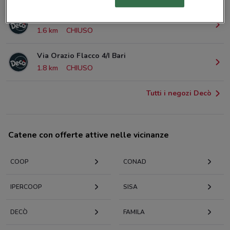
Via Nicolai, 254/258 Bari
1.6 km
CHIUSO
Via Orazio Flacco 4/I Bari
1.8 km
CHIUSO
Tutti i negozi Decò
Catene con offerte attive nelle vicinanze
COOP
CONAD
IPERCOOP
SISA
DECÒ
FAMILA