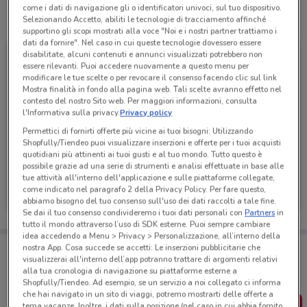
come i dati di navigazione gli o identificatori univoci, sul tuo dispositivo.
Tutte le promozioni di questo negozio
Selezionando Accetto, abiliti le tecnologie di tracciamento affinché
supportino gli scopi mostrati alla voce "Noi e i nostri partner trattiamo i
dati da fornire". Nel caso in cui queste tecnologie dovessero essere
disabilitate, alcuni contenuti e annunci visualizzati potrebbero non
essere rilevanti. Puoi accedere nuovamente a questo menu per
modificare le tue scelte o per revocare il consenso facendo clic sul link
Mostra finalità in fondo alla pagina web. Tali scelte avranno effetto nel
contesto del nostro Sito web. Per maggiori informazioni, consulta
l'Informativa sulla privacy.
Privacy policy
Permettici di fornirti offerte più vicine ai tuoi bisogni: Utilizzando
Shopfully/Tiendeo puoi visualizzare inserzioni e offerte per i tuoi acquisti
quotidiani più attinenti ai tuoi gusti e al tuo mondo. Tutto questo è
possibile grazie ad una serie di strumenti e analisi effettuate in base alle
tue attività all'interno dell'applicazione e sulle piattaforme collegate,
Decò
come indicato nel paragrafo 2 della Privacy Policy. Per fare questo,
abbiamo bisogno del tuo consenso sull'uso dei dati raccolti a tale fine.
Scade lunedì
10.1 km
Se dai il tuo consenso condivideremo i tuoi dati personali con
Partners
in
tutto il mondo attraverso l’uso di SDK esterne. Puoi sempre cambiare
idea accedendo a Menu > Privacy > Personalizzazione, all’interno della
Porta DoveConviene sempre con te!
nostra App. Cosa succede se accetti: Le inserzioni pubblicitarie che
Puoi trovare le migliori offerte dei negozi vicino a te,
visualizzerai all'interno dell’app potranno trattare di argomenti relativi
salvarle e creare la tua lista del risparmio, comodamente
alla tua cronologia di navigazione su piattaforme esterne a
dal tuo cellulare.
Shopfully/Tiendeo. Ad esempio, se un servizio a noi collegato ci informa
che hai navigato in un sito di viaggi, potremo mostrarti delle offerte a
tema vacanze. Inoltre, i dati sulla posizione (nel caso in cui abbia fornito