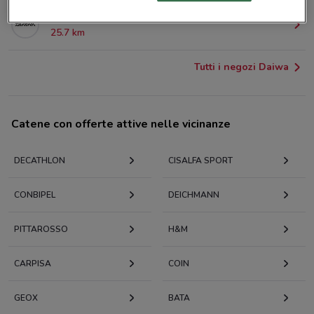
Via Matteotti 26 Prato Sesia
25.7 km
Tutti i negozi Daiwa
Catene con offerte attive nelle vicinanze
DECATHLON
CISALFA SPORT
CONBIPEL
DEICHMANN
PITTAROSSO
H&M
CARPISA
COIN
GEOX
BATA