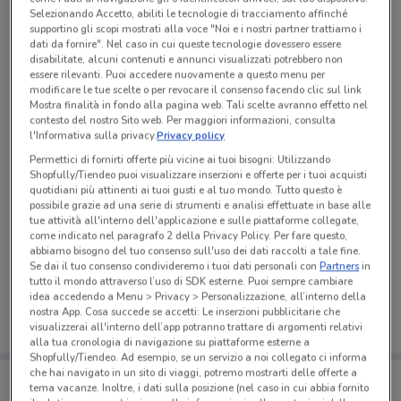
Tutte le promozioni di questo negozio
Selezionando Accetto, abiliti le tecnologie di tracciamento affinché
supportino gli scopi mostrati alla voce "Noi e i nostri partner trattiamo i
dati da fornire". Nel caso in cui queste tecnologie dovessero essere
disabilitate, alcuni contenuti e annunci visualizzati potrebbero non
essere rilevanti. Puoi accedere nuovamente a questo menu per
modificare le tue scelte o per revocare il consenso facendo clic sul link
Mostra finalità in fondo alla pagina web. Tali scelte avranno effetto nel
contesto del nostro Sito web. Per maggiori informazioni, consulta
l'Informativa sulla privacy.
Privacy policy
Permettici di fornirti offerte più vicine ai tuoi bisogni: Utilizzando
Shopfully/Tiendeo puoi visualizzare inserzioni e offerte per i tuoi acquisti
quotidiani più attinenti ai tuoi gusti e al tuo mondo. Tutto questo è
possibile grazie ad una serie di strumenti e analisi effettuate in base alle
tue attività all'interno dell'applicazione e sulle piattaforme collegate,
come indicato nel paragrafo 2 della Privacy Policy. Per fare questo,
Ci dispiace, al momento non abbiamo pubblicato
abbiamo bisogno del tuo consenso sull'uso dei dati raccolti a tale fine.
Se dai il tuo consenso condivideremo i tuoi dati personali con
Partners
in
volantini nella tua zona. Riprova più tardi.
tutto il mondo attraverso l’uso di SDK esterne. Puoi sempre cambiare
idea accedendo a Menu > Privacy > Personalizzazione, all’interno della
nostra App. Cosa succede se accetti: Le inserzioni pubblicitarie che
visualizzerai all'interno dell’app potranno trattare di argomenti relativi
alla tua cronologia di navigazione su piattaforme esterne a
Shopfully/Tiendeo. Ad esempio, se un servizio a noi collegato ci informa
che hai navigato in un sito di viaggi, potremo mostrarti delle offerte a
Porta DoveConviene sempre con te!
tema vacanze. Inoltre, i dati sulla posizione (nel caso in cui abbia fornito
Puoi trovare le migliori offerte dei negozi vicino a te,