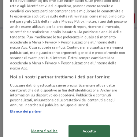
il relativo consenso) insieme alle informazioni sulle prestazioni della
salvarle e creare la tua lista del risparmio, comodamente
rete e agli identificativi del dispositivo, possono essere raccolte e
dal tuo cellulare.
condivisi con terze parti per comprendere e migliorare la connettività e
le esperienze applicative sulle delle reti wireless, come meglio indicato
SCARICA L’APP
nel paragrafo 13.b della nostra Privacy Policy. Inoltre, i tuoi dati possono
anche essere utilizzati per la creazione di report, ricerche di mercato,
scientifiche e statistiche, analisi basate sulla posizione e analisi delle
tendenze. Puoi modificare le tue preferenze in qualsiasi momento
Negozi Daiwa a Gaglianico
accedendo a Menu > Privacy > Personalizzazione all'interno della
nostra App. Cosa succede se rifiuti: Continuerai a visualizzare annunci
pubblicitari, ma riguarderanno argomenti generici e probabilmente non
saranno rilevanti per i tuoi interessi. Potrai sempre cambiare idea
accedendo a Menu > Privacy > Personalizzazione all'interno della
nostra App.
Noi e i nostri partner trattiamo i dati per fornire:
© MapTiler
© OpenStreetMap contributors
Utilizzare dati di geolocalizzazione precisi. Scansione attiva delle
caratteristiche del dispositivo ai fini dell’identificazione. Archiviare
informazioni su dispositivo e/o accedervi. Pubblicità e contenuti
Via Liberta'18 Brusnengo
personalizzati, misurazione delle prestazioni dei contenuti e degli
annunci, ricerche sul pubblico, sviluppo di servizi.
14.7 km
Elenco dei partner
Corso Marconi 66 Montalto Dora
18 km
Mostra finalità
Accetto