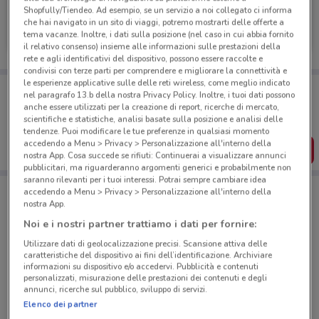
Shopfully/Tiendeo. Ad esempio, se un servizio a noi collegato ci informa
Crédit Agricole
che hai navigato in un sito di viaggi, potremo mostrarti delle offerte a
tema vacanze. Inoltre, i dati sulla posizione (nel caso in cui abbia fornito
Scade il 30/10
31 m
il relativo consenso) insieme alle informazioni sulle prestazioni della
rete e agli identificativi del dispositivo, possono essere raccolte e
condivisi con terze parti per comprendere e migliorare la connettività e
le esperienze applicative sulle delle reti wireless, come meglio indicato
Porta DoveConviene sempre con te!
nel paragrafo 13.b della nostra Privacy Policy. Inoltre, i tuoi dati possono
Puoi trovare le migliori offerte dei negozi vicino a te,
anche essere utilizzati per la creazione di report, ricerche di mercato,
salvarle e creare la tua lista del risparmio, comodamente
scientifiche e statistiche, analisi basate sulla posizione e analisi delle
dal tuo cellulare.
tendenze. Puoi modificare le tue preferenze in qualsiasi momento
accedendo a Menu > Privacy > Personalizzazione all'interno della
SCARICA L’APP
nostra App. Cosa succede se rifiuti: Continuerai a visualizzare annunci
pubblicitari, ma riguarderanno argomenti generici e probabilmente non
saranno rilevanti per i tuoi interessi. Potrai sempre cambiare idea
accedendo a Menu > Privacy > Personalizzazione all'interno della
nostra App.
Negozi Crédit Agricole a Varese
Noi e i nostri partner trattiamo i dati per fornire:
Utilizzare dati di geolocalizzazione precisi. Scansione attiva delle
caratteristiche del dispositivo ai fini dell’identificazione. Archiviare
informazioni su dispositivo e/o accedervi. Pubblicità e contenuti
personalizzati, misurazione delle prestazioni dei contenuti e degli
annunci, ricerche sul pubblico, sviluppo di servizi.
Elenco dei partner
© MapTiler
© OpenStreetMap contributors