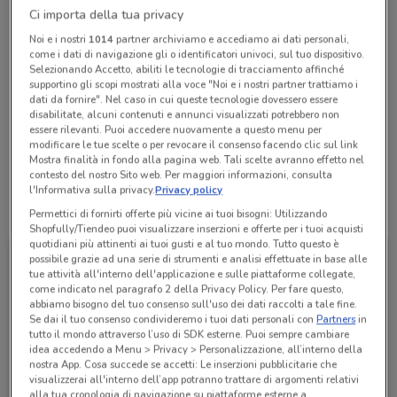
Ci importa della tua privacy
Chiama il negozio
Noi e i nostri
1014
partner archiviamo e accediamo ai dati personali,
come i dati di navigazione gli o identificatori univoci, sul tuo dispositivo.
Lunedì
Martedì
Mercoledì
Giovedì
Venerdì
14:45 / 16:00
08:25 / 13:25 - 14:45 / 16:00
08:25 / 13:25 - 14:45 / 16:00
08:25 / 13:25 - 14:45 / 16:00
08:25 / 13:25 - 14:45 / 16:00
Selezionando Accetto, abiliti le tecnologie di tracciamento affinché
Sabato
Chiuso
supportino gli scopi mostrati alla voce "Noi e i nostri partner trattiamo i
Domenica
Chiuso
dati da fornire". Nel caso in cui queste tecnologie dovessero essere
0332 836011
disabilitate, alcuni contenuti e annunci visualizzati potrebbero non
essere rilevanti. Puoi accedere nuovamente a questo menu per
Crédit Agricole Cariparma
modificare le tue scelte o per revocare il consenso facendo clic sul link
Mostra finalità in fondo alla pagina web. Tali scelte avranno effetto nel
contesto del nostro Sito web. Per maggiori informazioni, consulta
l'Informativa sulla privacy.
Privacy policy
Tutte le promozioni di questo negozio
Permettici di fornirti offerte più vicine ai tuoi bisogni: Utilizzando
Shopfully/Tiendeo puoi visualizzare inserzioni e offerte per i tuoi acquisti
quotidiani più attinenti ai tuoi gusti e al tuo mondo. Tutto questo è
possibile grazie ad una serie di strumenti e analisi effettuate in base alle
tue attività all'interno dell'applicazione e sulle piattaforme collegate,
come indicato nel paragrafo 2 della Privacy Policy. Per fare questo,
abbiamo bisogno del tuo consenso sull'uso dei dati raccolti a tale fine.
Se dai il tuo consenso condivideremo i tuoi dati personali con
Partners
in
tutto il mondo attraverso l’uso di SDK esterne. Puoi sempre cambiare
idea accedendo a Menu > Privacy > Personalizzazione, all’interno della
nostra App. Cosa succede se accetti: Le inserzioni pubblicitarie che
visualizzerai all'interno dell’app potranno trattare di argomenti relativi
alla tua cronologia di navigazione su piattaforme esterne a