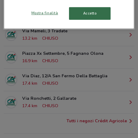
Via Tonale, 3 Varese
Mostra finalità
Accetto
875 m
CHIUSO
Via Mameli, 3 Tradate
13.2 km
CHIUSO
Piazza Xx Settembre, 5 Fagnano Olona
16.9 km
CHIUSO
Via Diaz, 12/A San Fermo Della Battaglia
17.4 km
CHIUSO
Via Ronchetti, 2 Gallarate
17.4 km
CHIUSO
Tutti i negozi Crédit Agricole