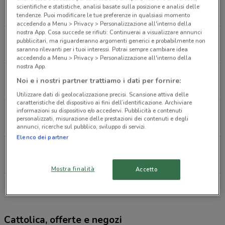
Via Piave, 1 Varese
scientifiche e statistiche, analisi basate sulla posizione e analisi delle
518 m
tendenze. Puoi modificare le tue preferenze in qualsiasi momento
accedendo a Menu > Privacy > Personalizzazione all'interno della
nostra App. Cosa succede se rifiuti: Continuerai a visualizzare annunci
Via Gian Pietro Porro, 23 Induno Olona
pubblicitari, ma riguarderanno argomenti generici e probabilmente non
saranno rilevanti per i tuoi interessi. Potrai sempre cambiare idea
3.7 km
accedendo a Menu > Privacy > Personalizzazione all'interno della
nostra App.
Via Piave, 74 Azzate
Noi e i nostri partner trattiamo i dati per fornire:
5 km
Utilizzare dati di geolocalizzazione precisi. Scansione attiva delle
caratteristiche del dispositivo ai fini dell’identificazione. Archiviare
informazioni su dispositivo e/o accedervi. Pubblicità e contenuti
Viale Ugo Maspero, 10 Somma Lombardo
personalizzati, misurazione delle prestazioni dei contenuti e degli
17.4 km
annunci, ricerche sul pubblico, sviluppo di servizi.
Elenco dei partner
Piazza Risorgimento, 10 Gallarate
17.5 km
CHIUSO
Mostra finalità
Accetto
Tutti i negozi Cattolica
Cattolica, offerte e negozi