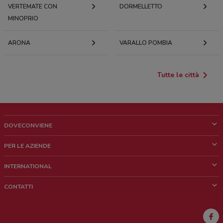
VERTEMATE CON
DORMELLETTO
MINOPRIO
ARONA
VARALLO POMBIA
Tutte le città
DOVECONVIENE
Cos'è DoveConviene
PER LE AZIENDE
Chi siamo
Cosa facciamo
INTERNATIONAL
News e media
Richieste commerciali e marketing
Brazil
CONTATTI
Lavora con noi
Mexico
Segnalazione punto vendita
France
Segnalazione Volantino