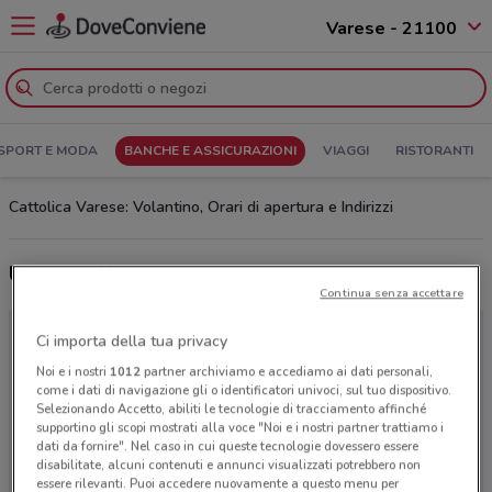
Varese - 21100
SPORT E MODA
BANCHE E ASSICURAZIONI
VIAGGI
RISTORANTI
Cattolica Varese: Volantino, Orari di apertura e Indirizzi
Ultime offerte del volantino Cattolica
Continua senza accettare
Ci importa della tua privacy
Noi e i nostri
1012
partner archiviamo e accediamo ai dati personali,
come i dati di navigazione gli o identificatori univoci, sul tuo dispositivo.
Selezionando Accetto, abiliti le tecnologie di tracciamento affinché
supportino gli scopi mostrati alla voce "Noi e i nostri partner trattiamo i
dati da fornire". Nel caso in cui queste tecnologie dovessero essere
disabilitate, alcuni contenuti e annunci visualizzati potrebbero non
essere rilevanti. Puoi accedere nuovamente a questo menu per