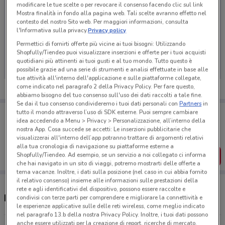
modificare le tue scelte o per revocare il consenso facendo clic sul link
Mostra finalità in fondo alla pagina web. Tali scelte avranno effetto nel
contesto del nostro Sito web. Per maggiori informazioni, consulta
l'Informativa sulla privacy.
Privacy policy
Ci dispiace, al momento non abbiamo pubblicato
Permettici di fornirti offerte più vicine ai tuoi bisogni: Utilizzando
volantini nella tua zona. Riprova più tardi.
Shopfully/Tiendeo puoi visualizzare inserzioni e offerte per i tuoi acquisti
quotidiani più attinenti ai tuoi gusti e al tuo mondo. Tutto questo è
possibile grazie ad una serie di strumenti e analisi effettuate in base alle
tue attività all'interno dell'applicazione e sulle piattaforme collegate,
come indicato nel paragrafo 2 della Privacy Policy. Per fare questo,
abbiamo bisogno del tuo consenso sull'uso dei dati raccolti a tale fine.
Se dai il tuo consenso condivideremo i tuoi dati personali con
Partners
in
Porta DoveConviene sempre con te!
tutto il mondo attraverso l’uso di SDK esterne. Puoi sempre cambiare
idea accedendo a Menu > Privacy > Personalizzazione, all’interno della
Puoi trovare le migliori offerte dei negozi vicino a te,
salvarle e creare la tua lista del risparmio, comodamente
nostra App. Cosa succede se accetti: Le inserzioni pubblicitarie che
dal tuo cellulare.
visualizzerai all'interno dell’app potranno trattare di argomenti relativi
alla tua cronologia di navigazione su piattaforme esterne a
Shopfully/Tiendeo. Ad esempio, se un servizio a noi collegato ci informa
SCARICA L’APP
che hai navigato in un sito di viaggi, potremo mostrarti delle offerte a
tema vacanze. Inoltre, i dati sulla posizione (nel caso in cui abbia fornito
il relativo consenso) insieme alle informazioni sulle prestazioni della
rete e agli identificativi del dispositivo, possono essere raccolte e
Negozi Cattolica a Varese
condivisi con terze parti per comprendere e migliorare la connettività e
le esperienze applicative sulle delle reti wireless, come meglio indicato
nel paragrafo 13.b della nostra Privacy Policy. Inoltre, i tuoi dati possono
anche essere utilizzati per la creazione di report, ricerche di mercato,