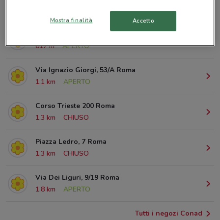
© MapTiler
© OpenStreetMap contributors
Mostra finalità
Accetto
Piazza Bologna 60 Roma
617 m
APERTO
Via Ignazio Giorgi, 53/A Roma
1.1 km
APERTO
Corso Trieste 200 Roma
1.3 km
CHIUSO
Piazza Ledro, 7 Roma
1.3 km
CHIUSO
Via Dei Liguri, 9/19 Roma
1.8 km
APERTO
Tutti i negozi Conad