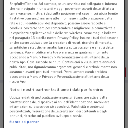
Shopfully/Tiendeo. Ad esempio, se un servizio a noi collegato ci informa
NUOVO
che hai navigato in un sito di viaggi, potremo mostrarti delle offerte a
tema vacanze. Inoltre, i dati sulla posizione (nel caso in cui abbia fornito
Conad
Conad
il relativo consenso) insieme alle informazioni sulle prestazioni della
rete e agli identificativi del dispositivo, possono essere raccolte e
Scade il 31/08
618 m
Scade martedì
618 m
condivisi con terze parti per comprendere e migliorare la connettività e
le esperienze applicative sulle delle reti wireless, come meglio indicato
nel paragrafo 13.b della nostra Privacy Policy. Inoltre, i tuoi dati possono
anche essere utilizzati per la creazione di report, ricerche di mercato,
Porta DoveConviene sempre con te!
scientifiche e statistiche, analisi basate sulla posizione e analisi delle
Puoi trovare le migliori offerte dei negozi vicino a te,
tendenze. Puoi modificare le tue preferenze in qualsiasi momento
salvarle e creare la tua lista del risparmio, comodamente
accedendo a Menu > Privacy > Personalizzazione all'interno della
dal tuo cellulare.
nostra App. Cosa succede se rifiuti: Continuerai a visualizzare annunci
pubblicitari, ma riguarderanno argomenti generici e probabilmente non
SCARICA L’APP
saranno rilevanti per i tuoi interessi. Potrai sempre cambiare idea
accedendo a Menu > Privacy > Personalizzazione all'interno della
nostra App.
Noi e i nostri partner trattiamo i dati per fornire:
Negozi Conad a Roma
Utilizzare dati di geolocalizzazione precisi. Scansione attiva delle
caratteristiche del dispositivo ai fini dell’identificazione. Archiviare
informazioni su dispositivo e/o accedervi. Pubblicità e contenuti
personalizzati, misurazione delle prestazioni dei contenuti e degli
annunci, ricerche sul pubblico, sviluppo di servizi.
Elenco dei partner