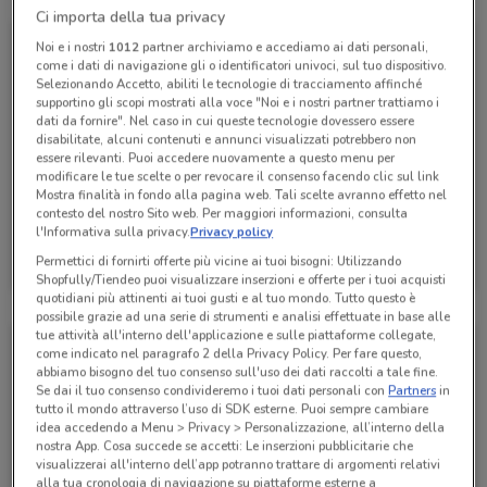
Ci importa della tua privacy
Noi e i nostri
1012
partner archiviamo e accediamo ai dati personali,
come i dati di navigazione gli o identificatori univoci, sul tuo dispositivo.
Selezionando Accetto, abiliti le tecnologie di tracciamento affinché
supportino gli scopi mostrati alla voce "Noi e i nostri partner trattiamo i
dati da fornire". Nel caso in cui queste tecnologie dovessero essere
disabilitate, alcuni contenuti e annunci visualizzati potrebbero non
essere rilevanti. Puoi accedere nuovamente a questo menu per
modificare le tue scelte o per revocare il consenso facendo clic sul link
Mostra finalità in fondo alla pagina web. Tali scelte avranno effetto nel
contesto del nostro Sito web. Per maggiori informazioni, consulta
l'Informativa sulla privacy.
Privacy policy
Conad
Permettici di fornirti offerte più vicine ai tuoi bisogni: Utilizzando
Scade il 30/09
618 m
Shopfully/Tiendeo puoi visualizzare inserzioni e offerte per i tuoi acquisti
quotidiani più attinenti ai tuoi gusti e al tuo mondo. Tutto questo è
possibile grazie ad una serie di strumenti e analisi effettuate in base alle
tue attività all'interno dell'applicazione e sulle piattaforme collegate,
come indicato nel paragrafo 2 della Privacy Policy. Per fare questo,
abbiamo bisogno del tuo consenso sull'uso dei dati raccolti a tale fine.
Se dai il tuo consenso condivideremo i tuoi dati personali con
Partners
in
tutto il mondo attraverso l’uso di SDK esterne. Puoi sempre cambiare
idea accedendo a Menu > Privacy > Personalizzazione, all’interno della
nostra App. Cosa succede se accetti: Le inserzioni pubblicitarie che
visualizzerai all'interno dell’app potranno trattare di argomenti relativi
alla tua cronologia di navigazione su piattaforme esterne a