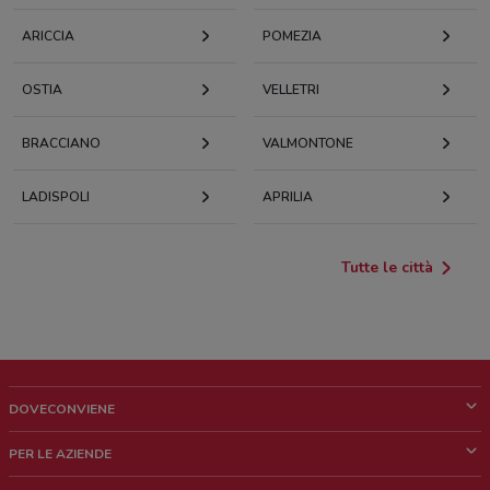
ARICCIA
POMEZIA
OSTIA
VELLETRI
BRACCIANO
VALMONTONE
LADISPOLI
APRILIA
Tutte le città
DOVECONVIENE
Cos'è DoveConviene
PER LE AZIENDE
Chi siamo
Cosa facciamo