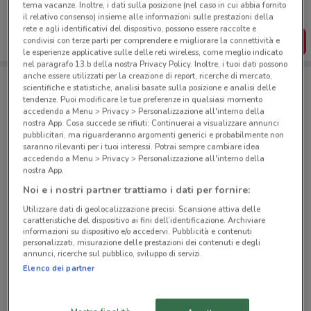
salvarle e creare la tua lista del risparmio, comodamente
tema vacanze. Inoltre, i dati sulla posizione (nel caso in cui abbia fornito
dal tuo cellulare.
il relativo consenso) insieme alle informazioni sulle prestazioni della
rete e agli identificativi del dispositivo, possono essere raccolte e
SCARICA L’APP
condivisi con terze parti per comprendere e migliorare la connettività e
le esperienze applicative sulle delle reti wireless, come meglio indicato
nel paragrafo 13.b della nostra Privacy Policy. Inoltre, i tuoi dati possono
anche essere utilizzati per la creazione di report, ricerche di mercato,
scientifiche e statistiche, analisi basate sulla posizione e analisi delle
Negozi Colibrì a Roma
tendenze. Puoi modificare le tue preferenze in qualsiasi momento
accedendo a Menu > Privacy > Personalizzazione all'interno della
nostra App. Cosa succede se rifiuti: Continuerai a visualizzare annunci
pubblicitari, ma riguarderanno argomenti generici e probabilmente non
saranno rilevanti per i tuoi interessi. Potrai sempre cambiare idea
accedendo a Menu > Privacy > Personalizzazione all'interno della
nostra App.
Noi e i nostri partner trattiamo i dati per fornire:
© MapTiler
© OpenStreetMap contributors
Utilizzare dati di geolocalizzazione precisi. Scansione attiva delle
caratteristiche del dispositivo ai fini dell’identificazione. Archiviare
Viale Xxi Aprile, 56-64 Roma
informazioni su dispositivo e/o accedervi. Pubblicità e contenuti
603 m
personalizzati, misurazione delle prestazioni dei contenuti e degli
annunci, ricerche sul pubblico, sviluppo di servizi.
Elenco dei partner
Via S.Ippolito, 9 Roma
822 m