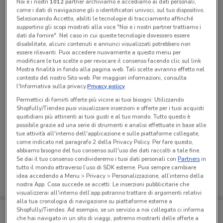
Tutte le promozioni di questo negozio
Noi e i nostri
1012
partner archiviamo e accediamo ai dati personali,
come i dati di navigazione gli o identificatori univoci, sul tuo dispositivo.
Selezionando Accetto, abiliti le tecnologie di tracciamento affinché
supportino gli scopi mostrati alla voce "Noi e i nostri partner trattiamo i
dati da fornire". Nel caso in cui queste tecnologie dovessero essere
disabilitate, alcuni contenuti e annunci visualizzati potrebbero non
essere rilevanti. Puoi accedere nuovamente a questo menu per
modificare le tue scelte o per revocare il consenso facendo clic sul link
Mostra finalità in fondo alla pagina web. Tali scelte avranno effetto nel
contesto del nostro Sito web. Per maggiori informazioni, consulta
l'Informativa sulla privacy.
Privacy policy
Permettici di fornirti offerte più vicine ai tuoi bisogni: Utilizzando
Shopfully/Tiendeo puoi visualizzare inserzioni e offerte per i tuoi acquisti
quotidiani più attinenti ai tuoi gusti e al tuo mondo. Tutto questo è
possibile grazie ad una serie di strumenti e analisi effettuate in base alle
tue attività all'interno dell'applicazione e sulle piattaforme collegate,
Ci dispiace, al momento non abbiamo pubblicato
come indicato nel paragrafo 2 della Privacy Policy. Per fare questo,
volantini nella tua zona. Riprova più tardi.
abbiamo bisogno del tuo consenso sull'uso dei dati raccolti a tale fine.
Se dai il tuo consenso condivideremo i tuoi dati personali con
Partners
in
tutto il mondo attraverso l’uso di SDK esterne. Puoi sempre cambiare
idea accedendo a Menu > Privacy > Personalizzazione, all’interno della
nostra App. Cosa succede se accetti: Le inserzioni pubblicitarie che
visualizzerai all'interno dell’app potranno trattare di argomenti relativi
alla tua cronologia di navigazione su piattaforme esterne a
Porta DoveConviene sempre con te!
Shopfully/Tiendeo. Ad esempio, se un servizio a noi collegato ci informa
Puoi trovare le migliori offerte dei negozi vicino a te,
che hai navigato in un sito di viaggi, potremo mostrarti delle offerte a