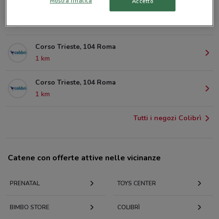
Mostra finalità
Accetto
Via S.Ippolito, 9 Roma
822 m
Corso Trieste, 104 Roma
1 km
Corso Trieste, 104 Roma
1 km
Tutti i negozi Colibrì
Catene con offerte attive nelle vicinanze
PRENATAL
TOYS CENTER
BIMBO STORE
COLIBRÌ