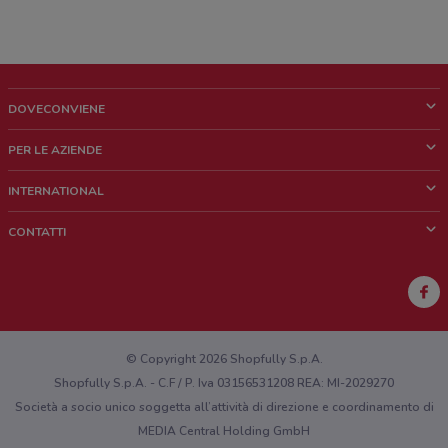
DOVECONVIENE
Cos'è DoveConviene
PER LE AZIENDE
Chi siamo
Cosa facciamo
INTERNATIONAL
News e media
Richieste commerciali e marketing
Brazil
CONTATTI
Lavora con noi
Mexico
Segnalazione punto vendita
France
Segnalazione Volantino
Australia
Hai un malfunzionamento sul web o sull'app?
New Zealand
© Copyright 2026 Shopfully S.p.A.
Shopfully S.p.A. - C.F / P. Iva 03156531208 REA: MI-2029270
Società a socio unico soggetta all’attività di direzione e coordinamento di
MEDIA Central Holding GmbH