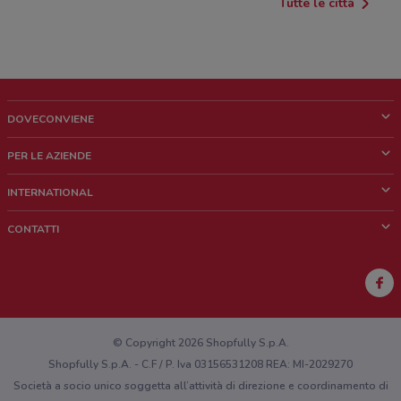
Tutte le città
DOVECONVIENE
Cos'è DoveConviene
PER LE AZIENDE
Chi siamo
Cosa facciamo
INTERNATIONAL
News e media
Richieste commerciali e marketing
Brazil
CONTATTI
Lavora con noi
Mexico
Segnalazione punto vendita
France
Segnalazione Volantino
Australia
Hai un malfunzionamento sul web o sull'app?
New Zealand
© Copyright 2026 Shopfully S.p.A.
Shopfully S.p.A. - C.F / P. Iva 03156531208 REA: MI-2029270
Società a socio unico soggetta all’attività di direzione e coordinamento di