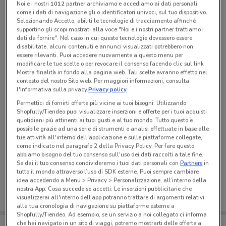
Noi e i nostri
1012
partner archiviamo e accediamo ai dati personali,
come i dati di navigazione gli o identificatori univoci, sul tuo dispositivo.
Tutte le promozioni di questo negozio
Selezionando Accetto, abiliti le tecnologie di tracciamento affinché
supportino gli scopi mostrati alla voce "Noi e i nostri partner trattiamo i
dati da fornire". Nel caso in cui queste tecnologie dovessero essere
disabilitate, alcuni contenuti e annunci visualizzati potrebbero non
essere rilevanti. Puoi accedere nuovamente a questo menu per
modificare le tue scelte o per revocare il consenso facendo clic sul link
Mostra finalità in fondo alla pagina web. Tali scelte avranno effetto nel
contesto del nostro Sito web. Per maggiori informazioni, consulta
l'Informativa sulla privacy.
Privacy policy
Permettici di fornirti offerte più vicine ai tuoi bisogni: Utilizzando
Shopfully/Tiendeo puoi visualizzare inserzioni e offerte per i tuoi acquisti
quotidiani più attinenti ai tuoi gusti e al tuo mondo. Tutto questo è
possibile grazie ad una serie di strumenti e analisi effettuate in base alle
tue attività all'interno dell'applicazione e sulle piattaforme collegate,
come indicato nel paragrafo 2 della Privacy Policy. Per fare questo,
Ci dispiace, al momento non abbiamo pubblicato
abbiamo bisogno del tuo consenso sull'uso dei dati raccolti a tale fine.
Se dai il tuo consenso condivideremo i tuoi dati personali con
Partners
in
volantini nella tua zona. Riprova più tardi.
tutto il mondo attraverso l’uso di SDK esterne. Puoi sempre cambiare
idea accedendo a Menu > Privacy > Personalizzazione, all’interno della
nostra App. Cosa succede se accetti: Le inserzioni pubblicitarie che
visualizzerai all'interno dell’app potranno trattare di argomenti relativi
alla tua cronologia di navigazione su piattaforme esterne a
Shopfully/Tiendeo. Ad esempio, se un servizio a noi collegato ci informa
che hai navigato in un sito di viaggi, potremo mostrarti delle offerte a
Porta DoveConviene sempre con te!