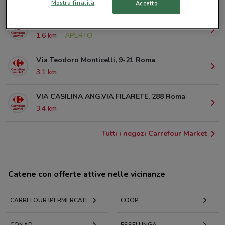
Mostra finalità
Accetto
Via Dei Sabelli, 129 Roma
1.6 km
APERTO
Via Teodoro Monticelli, 9-21 Roma
3.1 km
VIA CASILINA ANG.VIA FILARETE, 288 Roma
3.4 km
Tutti i negozi Carrefour Market
Catene con offerte attive nelle vicinanze
CARREFOUR IPERMERCATI
COOP