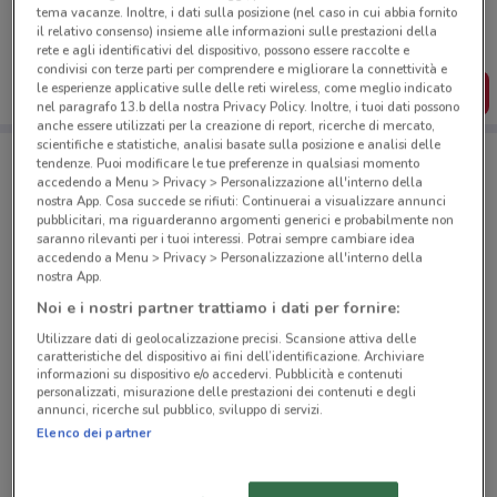
tema vacanze. Inoltre, i dati sulla posizione (nel caso in cui abbia fornito
Puoi trovare le migliori offerte dei negozi vicino a te,
il relativo consenso) insieme alle informazioni sulle prestazioni della
salvarle e creare la tua lista del risparmio, comodamente
rete e agli identificativi del dispositivo, possono essere raccolte e
dal tuo cellulare.
condivisi con terze parti per comprendere e migliorare la connettività e
le esperienze applicative sulle delle reti wireless, come meglio indicato
SCARICA L’APP
nel paragrafo 13.b della nostra Privacy Policy. Inoltre, i tuoi dati possono
anche essere utilizzati per la creazione di report, ricerche di mercato,
scientifiche e statistiche, analisi basate sulla posizione e analisi delle
tendenze. Puoi modificare le tue preferenze in qualsiasi momento
Negozi Carrefour Market a Roma
accedendo a Menu > Privacy > Personalizzazione all'interno della
nostra App. Cosa succede se rifiuti: Continuerai a visualizzare annunci
pubblicitari, ma riguarderanno argomenti generici e probabilmente non
saranno rilevanti per i tuoi interessi. Potrai sempre cambiare idea
accedendo a Menu > Privacy > Personalizzazione all'interno della
nostra App.
Noi e i nostri partner trattiamo i dati per fornire:
© MapTiler
© OpenStreetMap contributors
Utilizzare dati di geolocalizzazione precisi. Scansione attiva delle
caratteristiche del dispositivo ai fini dell’identificazione. Archiviare
informazioni su dispositivo e/o accedervi. Pubblicità e contenuti
Via Ajaccio, 37 Roma
personalizzati, misurazione delle prestazioni dei contenuti e degli
annunci, ricerche sul pubblico, sviluppo di servizi.
890 m
APERTO
Elenco dei partner
Viale Xxi Aprile, 23 Roma
954 m
APERTO