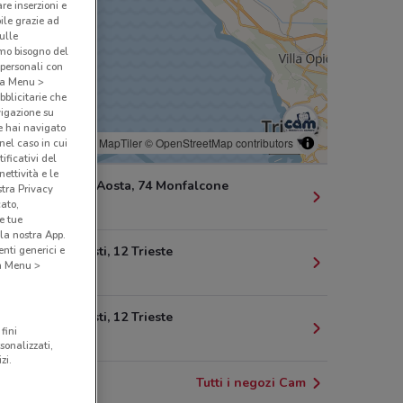
are inserzioni e
bile grazie ad
sulle
amo bisogno del
 personali con
o a Menu >
bblicitarie che
vigazione su
e hai navigato
© MapTiler
© OpenStreetMap contributors
(nel caso in cui
ificativi del
ettività e le
Via Duca D'Aosta, 74 Monfalcone
stra Privacy
cato,
160 m
e tue
la nostra App.
Via C. Battisti, 12 Trieste
nti generici e
 a Menu >
25.9 km
Via C. Battisti, 12 Trieste
fini
25.9 km
sonalizzati,
zi.
Tutti i negozi Cam