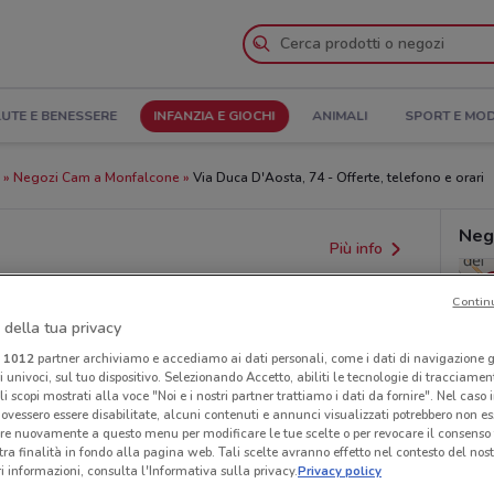
UTE E BENESSERE
INFANZIA E GIOCHI
ANIMALI
SPORT E MO
Negozi Cam a Monfalcone
Via Duca D'Aosta, 74 - Offerte, telefono e orari
Neg
Più info
Contin
 della tua privacy
i
1012
partner archiviamo e accediamo ai dati personali, come i dati di navigazione g
ri univoci, sul tuo dispositivo. Selezionando Accetto, abiliti le tecnologie di tracciame
li scopi mostrati alla voce "Noi e i nostri partner trattiamo i dati da fornire". Nel caso 
ovessero essere disabilitate, alcuni contenuti e annunci visualizzati potrebbero non ess
re nuovamente a questo menu per modificare le tue scelte o per revocare il consenso
provvedimenti regionali o nazionali. Verifica l’accuratezza
tra finalità in fondo alla pagina web. Tali scelte avranno effetto nel contesto del nost
 informazioni, consulta l'Informativa sulla privacy.
Privacy policy