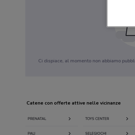
Ci dispiace, al momento non abbiamo pubblica
Catene con offerte attive nelle vicinanze
PRENATAL
TOYS CENTER
PALI
SELEGIOCHI