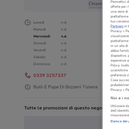
Permettici d
Chiama il negozio
offerte per 
una serie di
piattaforme 
tuo consenso
Lunedì
n.d.
Partners
in 
Martedì
n.d.
Privacy > Pe
visualizzera
Mercoledì
n.d.
piattaforme 
Giovedì
n.d.
in un sito d
Venerdì
n.d.
abbia fornit
dispositivo,
Sabato
n.d.
esperienze a
Domenica
n.d.
Policy. Inolt
scientifiche
0339 3257337
preferenze 
Cosa succede
probabilmen
Bulli E Pupe Di Bizzarri Tiziana
Privacy > Pe
Noi e i no
Utilizzare da
Tutte le promozioni di questo negozio
dell’identif
misurazione 
Elenco dei 