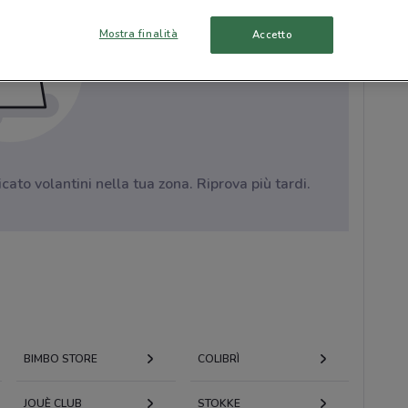
Mostra finalità
Accetto
to volantini nella tua zona. Riprova più tardi.
BIMBO STORE
COLIBRÌ
JOUÈ CLUB
STOKKE