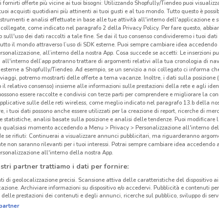
i fornirti offerte più vicine ai tuoi bisogni: Utilizzando Shopfully/Tiendeo puoi visualizz
i tuoi acquisti quotidiani più attinenti ai tuoi gusti e al tuo mondo. Tutto questo è possi
 strumenti e analisi effettuate in base alle tue attività all'interno dell'applicazione e 
collegate, come indicato nel paragrafo 2 della Privacy Policy. Per fare questo, abbi
 sull'uso dei dati raccolti a tale fine. Se dai il tuo consenso condivideremo i tuoi dati
tutto il mondo attraverso l’uso di SDK esterne. Puoi sempre cambiare idea accedend
rsonalizzazione, all’interno della nostra App. Cosa succede se accetti: Le inserzioni pu
i all'interno dell’app potranno trattare di argomenti relativi alla tua cronologia di na
esterne a Shopfully/Tiendeo. Ad esempio, se un servizio a noi collegato ci informa ch
i viaggi, potremo mostrarti delle offerte a tema vacanze. Inoltre, i dati sulla posizione 
o il relativo consenso) insieme alle informazioni sulle prestazioni della rete e agli ident
 possono essere raccolte e condivisi con terze parti per comprendere e migliorare la conn
pplicative sulle delle reti wireless, come meglio indicato nel paragrafo 13.b della no
re, i tuoi dati possono anche essere utilizzati per la creazione di report, ricerche di mer
 e statistiche, analisi basate sulla posizione e analisi delle tendenze. Puoi modificare l
in qualsiasi momento accedendo a Menu > Privacy > Personalizzazione all'interno del
 se rifiuti: Continuerai a visualizzare annunci pubblicitari, ma riguarderanno argome
te non saranno rilevanti per i tuoi interessi. Potrai sempre cambiare idea accedendo
rsonalizzazione all'interno della nostra App.
stri partner trattiamo i dati per fornire:
ti di geolocalizzazione precisi. Scansione attiva delle caratteristiche del dispositivo ai 
icazione. Archiviare informazioni su dispositivo e/o accedervi. Pubblicità e contenuti per
delle prestazioni dei contenuti e degli annunci, ricerche sul pubblico, sviluppo di servi
partner