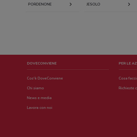
PORDENONE
JESOLO
DOVECONVIENE
PER LE A
Cos'è DoveConviene
Cosa facc
Chi siamo
Richieste 
News e media
Lavora con noi