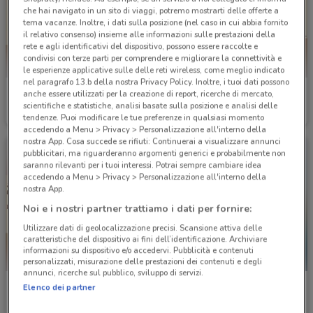
che hai navigato in un sito di viaggi, potremo mostrarti delle offerte a
tema vacanze. Inoltre, i dati sulla posizione (nel caso in cui abbia fornito
il relativo consenso) insieme alle informazioni sulle prestazioni della
rete e agli identificativi del dispositivo, possono essere raccolte e
condivisi con terze parti per comprendere e migliorare la connettività e
le esperienze applicative sulle delle reti wireless, come meglio indicato
nel paragrafo 13.b della nostra Privacy Policy. Inoltre, i tuoi dati possono
Burger King
Burger King
anche essere utilizzati per la creazione di report, ricerche di mercato,
scientifiche e statistiche, analisi basate sulla posizione e analisi delle
Scade il 07/09
1.9 km
Scade il 14/12
1.9 km
tendenze. Puoi modificare le tue preferenze in qualsiasi momento
accedendo a Menu > Privacy > Personalizzazione all'interno della
nostra App. Cosa succede se rifiuti: Continuerai a visualizzare annunci
pubblicitari, ma riguarderanno argomenti generici e probabilmente non
saranno rilevanti per i tuoi interessi. Potrai sempre cambiare idea
accedendo a Menu > Privacy > Personalizzazione all'interno della
nostra App.
Noi e i nostri partner trattiamo i dati per fornire:
Utilizzare dati di geolocalizzazione precisi. Scansione attiva delle
caratteristiche del dispositivo ai fini dell’identificazione. Archiviare
informazioni su dispositivo e/o accedervi. Pubblicità e contenuti
personalizzati, misurazione delle prestazioni dei contenuti e degli
annunci, ricerche sul pubblico, sviluppo di servizi.
Burger King
Autogrill
Elenco dei partner
Scade il 31/12
1.9 km
Scade il 06/09
6.9 km