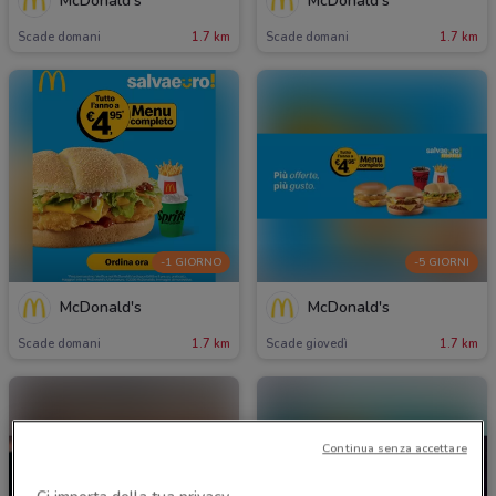
McDonald's
McDonald's
Scade domani
1.7 km
Scade domani
1.7 km
-1 GIORNO
-5 GIORNI
McDonald's
McDonald's
Scade domani
1.7 km
Scade giovedì
1.7 km
Continua senza accettare