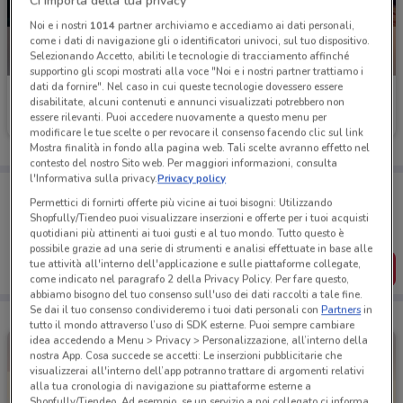
Ci importa della tua privacy
Noi e i nostri
1014
partner archiviamo e accediamo ai dati personali,
come i dati di navigazione gli o identificatori univoci, sul tuo dispositivo.
Selezionando Accetto, abiliti le tecnologie di tracciamento affinché
NUOVO
NUOVO
supportino gli scopi mostrati alla voce "Noi e i nostri partner trattiamo i
dati da fornire". Nel caso in cui queste tecnologie dovessero essere
Burger King
Burger King
disabilitate, alcuni contenuti e annunci visualizzati potrebbero non
essere rilevanti. Puoi accedere nuovamente a questo menu per
Scade il 30/09
1.9 km
Scade il 31/08
1.9 km
modificare le tue scelte o per revocare il consenso facendo clic sul link
Mostra finalità in fondo alla pagina web. Tali scelte avranno effetto nel
contesto del nostro Sito web. Per maggiori informazioni, consulta
l'Informativa sulla privacy.
Privacy policy
Porta DoveConviene sempre con te!
Permettici di fornirti offerte più vicine ai tuoi bisogni: Utilizzando
Puoi trovare le migliori offerte dei negozi vicino a te,
Shopfully/Tiendeo puoi visualizzare inserzioni e offerte per i tuoi acquisti
salvarle e creare la tua lista del risparmio, comodamente
quotidiani più attinenti ai tuoi gusti e al tuo mondo. Tutto questo è
dal tuo cellulare.
possibile grazie ad una serie di strumenti e analisi effettuate in base alle
tue attività all'interno dell'applicazione e sulle piattaforme collegate,
SCARICA L’APP
come indicato nel paragrafo 2 della Privacy Policy. Per fare questo,
abbiamo bisogno del tuo consenso sull'uso dei dati raccolti a tale fine.
Se dai il tuo consenso condivideremo i tuoi dati personali con
Partners
in
tutto il mondo attraverso l’uso di SDK esterne. Puoi sempre cambiare
idea accedendo a Menu > Privacy > Personalizzazione, all’interno della
nostra App. Cosa succede se accetti: Le inserzioni pubblicitarie che
visualizzerai all'interno dell’app potranno trattare di argomenti relativi
alla tua cronologia di navigazione su piattaforme esterne a
Shopfully/Tiendeo. Ad esempio, se un servizio a noi collegato ci informa