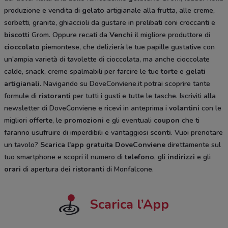
produzione e vendita di
gelato
artigianale alla frutta, alle creme,
sorbetti, granite, ghiaccioli da gustare in prelibati coni croccanti e
biscotti
Grom. Oppure recati da
Venchi
il migliore produttore di
cioccolato
piemontese, che delizierà le tue papille gustative con
un'ampia varietà di tavolette di cioccolata, ma anche cioccolate
calde, snack, creme spalmabili per farcire le tue
torte
e
gelati
artigianali.
Navigando su DoveConviene.it potrai scoprire tante
formule di
ristoranti
per tutti i gusti e tutte le tasche. Iscriviti alla
newsletter di DoveConviene e ricevi in anteprima i
volantini
con le
migliori
offerte
, le
promozioni
e gli eventuali
coupon
che ti
faranno usufruire di imperdibili e vantaggiosi
sconti
. Vuoi prenotare
un tavolo?
Scarica l'app gratuita DoveConviene
direttamente sul
tuo smartphone e scopri il numero di
telefono
, gli
indirizzi
e gli
orari
di apertura dei
ristoranti
di Monfalcone.
Scarica l’App