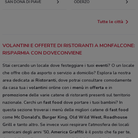
SAN DONÀ DI PIAVE
ODERZO
Tutte le città
VOLANTINI E OFFERTE DI RISTORANTI A MONFALCONE:
RISPARMIA CON DOVECONVIENE
Stai cercando un locale dove festeggiare i tuoi
eventi
? O un locale
che offre cibo da asporto o servizio a domicilio? Esplora la nostra
area dedicata ai
Ristoranti,
dove potrai consultare comodamente
da casa tua i
volantini
online con i
menù
in
offerta
e in
promozione
delle varie catene di ristoranti presenti sul territorio
nazionale. Cerchi un
fast food
dove portare i tuoi bambini? In
questa sezione troverai i menù delle migliori catene di
fast food
come
Mc Donald's
,
Burger King
,
Old Wild West, Roadhouse
Grill
e tanto altro
.
Se invece vuoi respirare l'atmosfera dei locali
americani degli anni '50,
America Graffiti
è il posto che fa per te,