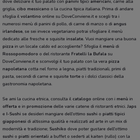
dove deliziare il tuo palato con
panini
tipici
americani
, carne alla
griglia,
cibo messicano
o la cucina tipica italiana. Prima di andare
sfoglia il
volantino
online su DoveConviene.it e scegli tra i
numerosi menù di panini di pollo, di carne di manzo o di
angus
irlandese
, se sei invece vegetariano potrai sfogliare il menù
dedicato alle fresche e squisite
insalate
. Vuoi mangiare una buona
pizza
in un locale caldo ed accogliente? Sfoglia il
menù
di
Rossopomodoro
o del ristorante
Fratelli la Bufala
su
DoveConviene.it e sconvolgi il tuo palato con la vera
pizza
napoletana
cotta nel forno a legna, piatti tradizionali, primi di
pasta, secondi di carne e squisite
torte
o i dolci classici della
gastronomia napoletana.
Se ami la cucina etnica, consulta il
catalogo
online con i
menù
in
offerta
e in
promozione
delle varie catene di ristoranti etnici.
Japs
e
I-Sushi
se desideri mangiare dell'ottimo
sushi
o
piatti tipici
giapponesi
di altissima qualità e realizzati ad arte in un mix di
modernità e tradizione;
Sushiko
dove poter gustare dell'ottimo
sushi
o
piatti orientali
a buffet o sederti al kaiten (rullo) con la