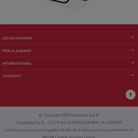
DOVECONVIENE
Cos'è DoveConviene
PER LE AZIENDE
Chi siamo
Cosa facciamo
INTERNATIONAL
News e media
Richieste commerciali e marketing
Brazil
CONTATTI
Lavora con noi
Mexico
Segnalazione punto vendita
France
Segnalazione Volantino
Australia
Hai un malfunzionamento sul web o sull'app?
New Zealand
© Copyright 2026 Shopfully S.p.A.
Shopfully S.p.A. - C.F / P. Iva 03156531208 REA: MI-2029270
Società a socio unico soggetta all’attività di direzione e coordinamento di
MEDIA Central Holding GmbH