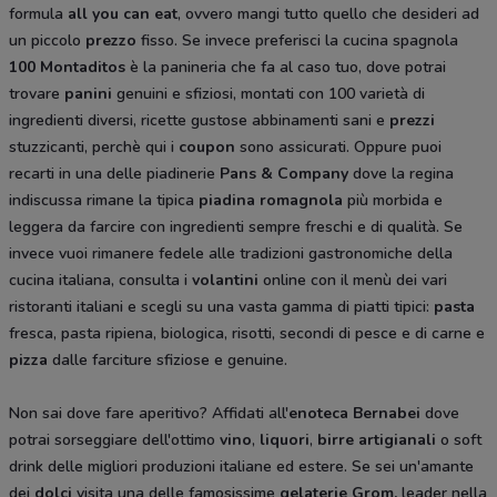
formula
all you can eat
, ovvero mangi tutto quello che desideri ad
un piccolo
prezzo
fisso. Se invece preferisci la cucina spagnola
100 Montaditos
è la panineria che fa al caso tuo, dove potrai
trovare
panini
genuini e sfiziosi, montati con 100 varietà di
ingredienti diversi, ricette gustose abbinamenti sani e
prezzi
stuzzicanti, perchè qui i
coupon
sono assicurati. Oppure puoi
recarti in una delle piadinerie
Pans & Company
dove la regina
indiscussa rimane la tipica
piadina romagnola
più morbida e
leggera da farcire con ingredienti sempre freschi e di qualità. Se
invece vuoi rimanere fedele alle tradizioni gastronomiche della
cucina italiana, consulta i
volantini
online con il menù dei vari
ristoranti italiani e scegli su una vasta gamma di piatti tipici:
pasta
fresca, pasta ripiena, biologica, risotti, secondi di pesce e di carne e
pizza
dalle farciture sfiziose e genuine.
Non sai dove fare aperitivo? Affidati all'
enoteca Bernabei
dove
potrai sorseggiare dell'ottimo
vino
,
liquori
,
birre artigianali
o soft
drink delle migliori produzioni italiane ed estere. Se sei un'amante
dei
dolci
visita una delle famosissime
gelaterie Grom,
leader nella