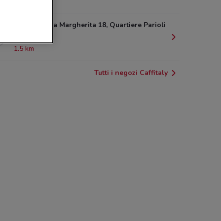
1.4 km
Viale Regina Margherita 18, Quartiere Parioli
Roma
1.5 km
Tutti i negozi Caffitaly