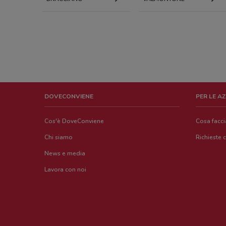
DOVECONVIENE
PER LE A
Cos'è DoveConviene
Cosa facc
Chi siamo
Richieste 
News e media
Lavora con noi