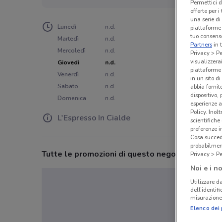
Permettici d
offerte per 
una serie di
Lunedì
n.d.
piattaforme 
tuo consenso
Martedì
n.d.
Partners
in 
Mercoledì
n.d.
Privacy > Pe
visualizzera
Giovedì
n.d.
piattaforme 
Venerdì
n.d.
in un sito d
Sabato
n.d.
abbia fornit
dispositivo,
Domenica
n.d.
esperienze a
Policy. Inolt
L'Espresso In Cialde
scientifiche
preferenze 
Cosa succede
probabilmen
Tutte le promozioni di questo negozio
Privacy > Pe
Noi e i no
Utilizzare da
dell’identif
misurazione 
Elenco dei 