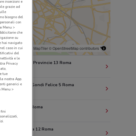
are inserzioni e
bile grazie ad
sulle
amo bisogno del
 personali con
o a Menu >
bblicitarie che
vigazione su
e hai navigato
(nel caso in cui
© MapTiler
© OpenStreetMap contributors
ificativi del
ettività e le
Viale Delle Provincie 13 Roma
stra Privacy
cato,
398 m
e tue
la nostra App.
nti generici e
Via Grossi Gondi Felice 5 Roma
 a Menu >
1 km
Via Rieti 8 Roma
fini
1.3 km
sonalizzati,
zi.
Viale Eritrea 12 Roma