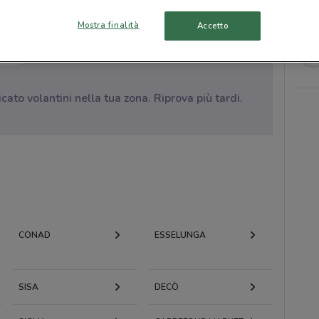
Mostra finalità
Accetto
to volantini nella tua zona. Riprova più tardi.
CONAD
ESSELUNGA
SISA
DECÒ