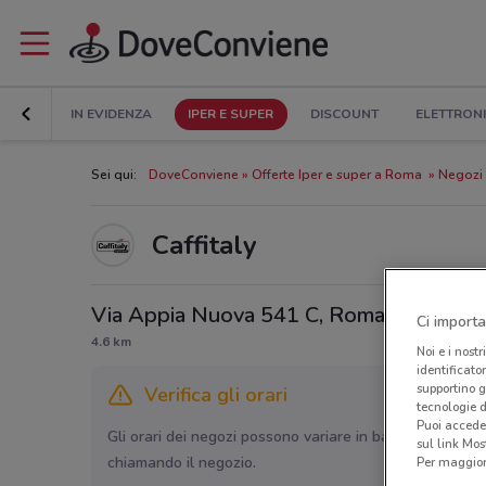
IN EVIDENZA
IPER E SUPER
DISCOUNT
ELETTRON
Sei qui:
DoveConviene
Offerte Iper e super a Roma
Negozi 
Caffitaly
Via Appia Nuova 541 C, Roma
Ci importa
4.6 km
Noi e i nostr
identificato
supportino g
Verifica gli orari
tecnologie d
Puoi accede
Gli orari dei negozi possono variare in base agli ultimi 
sul link Mos
chiamando il negozio.
Per maggiori