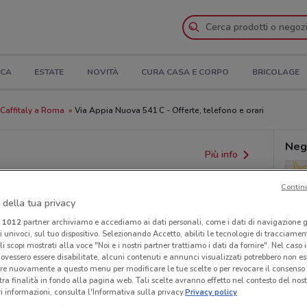
ICA
ESTATE
NOVITÀ
CURA CASA E CORPO
BRICOLAGE
Caffitaly a Roma
Via Appia Nuova 541 C - Offerte, telefono e orari
Neg
Più info
Contin
 della tua privacy
i
1012
partner archiviamo e accediamo ai dati personali, come i dati di navigazione g
ri univoci, sul tuo dispositivo. Selezionando Accetto, abiliti le tecnologie di tracciame
li scopi mostrati alla voce "Noi e i nostri partner trattiamo i dati da fornire". Nel caso 
ovessero essere disabilitate, alcuni contenuti e annunci visualizzati potrebbero non ess
re nuovamente a questo menu per modificare le tue scelte o per revocare il consenso
provvedimenti regionali o nazionali. Verifica l’accuratezza
tra finalità in fondo alla pagina web. Tali scelte avranno effetto nel contesto del nost
 informazioni, consulta l'Informativa sulla privacy.
Privacy policy