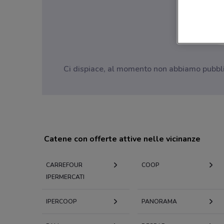
Ci dispiace, al momento non abbiamo pubblica
Catene con offerte attive nelle vicinanze
CARREFOUR
COOP
IPERMERCATI
IPERCOOP
PANORAMA