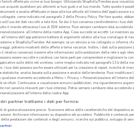
i fornirti offerte più vicine ai tuoi bisogni: Utilizzando Shopfully/Tiendeo puoi visualizz
i tuoi acquisti quotidiani più attinenti ai tuoi gusti e al tuo mondo. Tutto questo è possi
 strumenti e analisi effettuate in base alle tue attività all'interno dell'applicazione e 
collegate, come indicato nel paragrafo 2 della Privacy Policy. Per fare questo, abbi
 sull'uso dei dati raccolti a tale fine. Se dai il tuo consenso condivideremo i tuoi dati
tutto il mondo attraverso l’uso di SDK esterne. Puoi sempre cambiare idea accedend
rsonalizzazione, all’interno della nostra App. Cosa succede se accetti: Le inserzioni pu
i all'interno dell’app potranno trattare di argomenti relativi alla tua cronologia di na
esterne a Shopfully/Tiendeo. Ad esempio, se un servizio a noi collegato ci informa ch
i viaggi, potremo mostrarti delle offerte a tema vacanze. Inoltre, i dati sulla posizione 
o il relativo consenso) insieme alle informazioni sulle prestazioni della rete e agli ident
 possono essere raccolte e condivisi con terze parti per comprendere e migliorare la conn
pplicative sulle delle reti wireless, come meglio indicato nel paragrafo 13.b della no
re, i tuoi dati possono anche essere utilizzati per la creazione di report, ricerche di mer
 e statistiche, analisi basate sulla posizione e analisi delle tendenze. Puoi modificare l
in qualsiasi momento accedendo a Menu > Privacy > Personalizzazione all'interno del
 se rifiuti: Continuerai a visualizzare annunci pubblicitari, ma riguarderanno argome
te non saranno rilevanti per i tuoi interessi. Potrai sempre cambiare idea accedendo
rsonalizzazione all'interno della nostra App.
stri partner trattiamo i dati per fornire:
ti di geolocalizzazione precisi. Scansione attiva delle caratteristiche del dispositivo ai 
icazione. Archiviare informazioni su dispositivo e/o accedervi. Pubblicità e contenuti per
delle prestazioni dei contenuti e degli annunci, ricerche sul pubblico, sviluppo di servi
partner