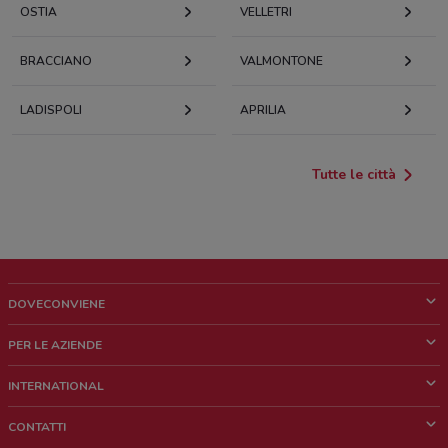
OSTIA
VELLETRI
BRACCIANO
VALMONTONE
LADISPOLI
APRILIA
Tutte le città
DOVECONVIENE
Cos'è DoveConviene
PER LE AZIENDE
Chi siamo
Cosa facciamo
INTERNATIONAL
News e media
Richieste commerciali e marketing
Brazil
CONTATTI
Lavora con noi