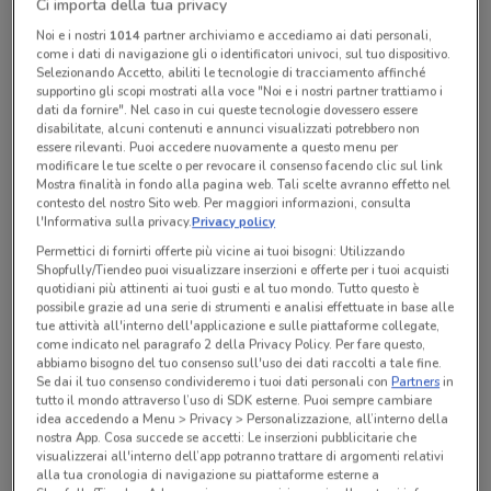
Ci importa della tua privacy
Noi e i nostri
1014
partner archiviamo e accediamo ai dati personali,
Lunedì
Martedì
Mercoledì
Giovedì
Venerdì
Sabato
n.d.
n.d.
n.d.
n.d.
n.d.
n.d.
come i dati di navigazione gli o identificatori univoci, sul tuo dispositivo.
Domenica
n.d.
Selezionando Accetto, abiliti le tecnologie di tracciamento affinché
supportino gli scopi mostrati alla voce "Noi e i nostri partner trattiamo i
La Bottega Dei Cento Caffe'
dati da fornire". Nel caso in cui queste tecnologie dovessero essere
disabilitate, alcuni contenuti e annunci visualizzati potrebbero non
essere rilevanti. Puoi accedere nuovamente a questo menu per
modificare le tue scelte o per revocare il consenso facendo clic sul link
Mostra finalità in fondo alla pagina web. Tali scelte avranno effetto nel
Tutte le promozioni di questo negozio
contesto del nostro Sito web. Per maggiori informazioni, consulta
l'Informativa sulla privacy.
Privacy policy
Permettici di fornirti offerte più vicine ai tuoi bisogni: Utilizzando
Shopfully/Tiendeo puoi visualizzare inserzioni e offerte per i tuoi acquisti
quotidiani più attinenti ai tuoi gusti e al tuo mondo. Tutto questo è
possibile grazie ad una serie di strumenti e analisi effettuate in base alle
tue attività all'interno dell'applicazione e sulle piattaforme collegate,
come indicato nel paragrafo 2 della Privacy Policy. Per fare questo,
abbiamo bisogno del tuo consenso sull'uso dei dati raccolti a tale fine.
Se dai il tuo consenso condivideremo i tuoi dati personali con
Partners
in
tutto il mondo attraverso l’uso di SDK esterne. Puoi sempre cambiare
idea accedendo a Menu > Privacy > Personalizzazione, all’interno della
nostra App. Cosa succede se accetti: Le inserzioni pubblicitarie che
visualizzerai all'interno dell’app potranno trattare di argomenti relativi
alla tua cronologia di navigazione su piattaforme esterne a