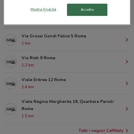
Mostra finalità
Accetto
Viale Delle Provincie 13 Roma
398 m
Via Grossi Gondi Felice 5 Roma
1 km
Via Rieti 8 Roma
1.3 km
Viale Eritrea 12 Roma
1.4 km
Viale Regina Margherita 18, Quartiere Parioli
Roma
1.5 km
Tutti i negozi Caffitaly