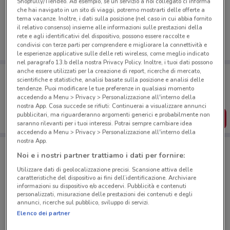
Ci dispiace, al momento non abbiamo pubblicato
Shopfully/Tiendeo. Ad esempio, se un servizio a noi collegato ci informa
che hai navigato in un sito di viaggi, potremo mostrarti delle offerte a
volantini nella tua zona. Riprova più tardi.
tema vacanze. Inoltre, i dati sulla posizione (nel caso in cui abbia fornito
il relativo consenso) insieme alle informazioni sulle prestazioni della
rete e agli identificativi del dispositivo, possono essere raccolte e
condivisi con terze parti per comprendere e migliorare la connettività e
le esperienze applicative sulle delle reti wireless, come meglio indicato
nel paragrafo 13.b della nostra Privacy Policy. Inoltre, i tuoi dati possono
anche essere utilizzati per la creazione di report, ricerche di mercato,
Porta DoveConviene sempre con te!
scientifiche e statistiche, analisi basate sulla posizione e analisi delle
Puoi trovare le migliori offerte dei negozi vicino a te,
tendenze. Puoi modificare le tue preferenze in qualsiasi momento
salvarle e creare la tua lista del risparmio, comodamente
accedendo a Menu > Privacy > Personalizzazione all'interno della
dal tuo cellulare.
nostra App. Cosa succede se rifiuti: Continuerai a visualizzare annunci
pubblicitari, ma riguarderanno argomenti generici e probabilmente non
SCARICA L’APP
saranno rilevanti per i tuoi interessi. Potrai sempre cambiare idea
accedendo a Menu > Privacy > Personalizzazione all'interno della
nostra App.
Noi e i nostri partner trattiamo i dati per fornire:
Negozi Caffitaly a Roma
Utilizzare dati di geolocalizzazione precisi. Scansione attiva delle
caratteristiche del dispositivo ai fini dell’identificazione. Archiviare
informazioni su dispositivo e/o accedervi. Pubblicità e contenuti
personalizzati, misurazione delle prestazioni dei contenuti e degli
annunci, ricerche sul pubblico, sviluppo di servizi.
Elenco dei partner
© MapTiler
© OpenStreetMap contributors