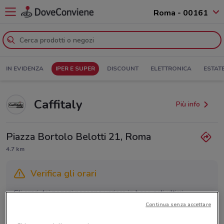
Roma - 00161
IN EVIDENZA
IPER E SUPER
DISCOUNT
ELETTRONICA
ESTAT
Caffitaly
Più info
Piazza Bortolo Belotti 21, Roma
4.7 km
Verifica gli orari
Gli orari dei negozi possono variare in base agli ultimi
provvedimenti regionali o nazionali. Verifica l’accuratezza
Continua senza accettare
chiamando il negozio.