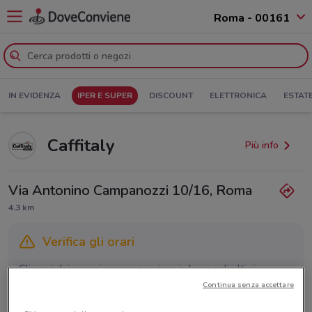
Roma - 00161
IN EVIDENZA
IPER E SUPER
DISCOUNT
ELETTRONICA
ESTAT
Caffitaly
Più info
Via Antonino Campanozzi 10/16, Roma
4.3 km
Verifica gli orari
Gli orari dei negozi possono variare in base agli ultimi
provvedimenti regionali o nazionali. Verifica l’accuratezza
Continua senza accettare
chiamando il negozio.