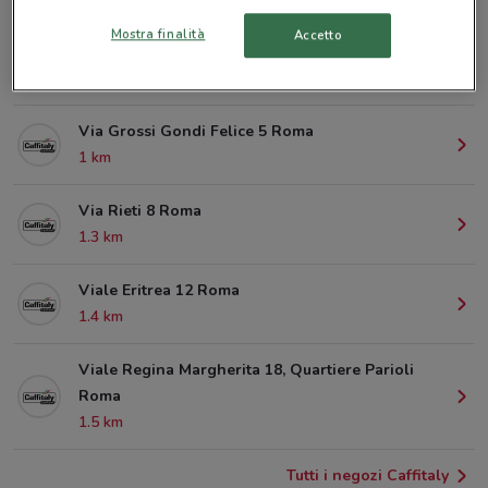
Mostra finalità
Accetto
Viale Delle Provincie 13 Roma
398 m
Via Grossi Gondi Felice 5 Roma
1 km
Via Rieti 8 Roma
1.3 km
Viale Eritrea 12 Roma
1.4 km
Viale Regina Margherita 18, Quartiere Parioli
Roma
1.5 km
Tutti i negozi Caffitaly