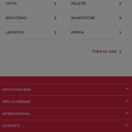
OSTIA
VELLETRI
BRACCIANO
VALMONTONE
LADISPOLI
APRILIA
Tutte le città
DOVECONVIENE
Cos'è DoveConviene
PER LE AZIENDE
Chi siamo
Cosa facciamo
INTERNATIONAL
News e media
Richieste commerciali e marketing
Brazil
CONTATTI
Lavora con noi