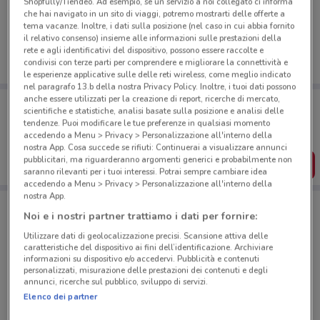
Ci dispiace, al momento non abbiamo pubblicato
Shopfully/Tiendeo. Ad esempio, se un servizio a noi collegato ci informa
che hai navigato in un sito di viaggi, potremo mostrarti delle offerte a
volantini nella tua zona. Riprova più tardi.
tema vacanze. Inoltre, i dati sulla posizione (nel caso in cui abbia fornito
il relativo consenso) insieme alle informazioni sulle prestazioni della
rete e agli identificativi del dispositivo, possono essere raccolte e
condivisi con terze parti per comprendere e migliorare la connettività e
le esperienze applicative sulle delle reti wireless, come meglio indicato
nel paragrafo 13.b della nostra Privacy Policy. Inoltre, i tuoi dati possono
anche essere utilizzati per la creazione di report, ricerche di mercato,
Porta DoveConviene sempre con te!
scientifiche e statistiche, analisi basate sulla posizione e analisi delle
Puoi trovare le migliori offerte dei negozi vicino a te,
tendenze. Puoi modificare le tue preferenze in qualsiasi momento
salvarle e creare la tua lista del risparmio, comodamente
accedendo a Menu > Privacy > Personalizzazione all'interno della
dal tuo cellulare.
nostra App. Cosa succede se rifiuti: Continuerai a visualizzare annunci
pubblicitari, ma riguarderanno argomenti generici e probabilmente non
SCARICA L’APP
saranno rilevanti per i tuoi interessi. Potrai sempre cambiare idea
accedendo a Menu > Privacy > Personalizzazione all'interno della
nostra App.
Noi e i nostri partner trattiamo i dati per fornire:
Negozi Caffitaly a Roma
Utilizzare dati di geolocalizzazione precisi. Scansione attiva delle
caratteristiche del dispositivo ai fini dell’identificazione. Archiviare
informazioni su dispositivo e/o accedervi. Pubblicità e contenuti
personalizzati, misurazione delle prestazioni dei contenuti e degli
annunci, ricerche sul pubblico, sviluppo di servizi.
Elenco dei partner
© MapTiler
© OpenStreetMap contributors