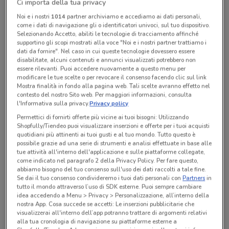
Ci importa della tua privacy
Noi e i nostri
1014
partner archiviamo e accediamo ai dati personali,
Lunedì
Martedì
Mercoledì
Giovedì
Venerdì
Sabato
n.d.
n.d.
n.d.
n.d.
n.d.
n.d.
come i dati di navigazione gli o identificatori univoci, sul tuo dispositivo.
Domenica
n.d.
Selezionando Accetto, abiliti le tecnologie di tracciamento affinché
supportino gli scopi mostrati alla voce "Noi e i nostri partner trattiamo i
Coffee Up
dati da fornire". Nel caso in cui queste tecnologie dovessero essere
disabilitate, alcuni contenuti e annunci visualizzati potrebbero non
essere rilevanti. Puoi accedere nuovamente a questo menu per
modificare le tue scelte o per revocare il consenso facendo clic sul link
Mostra finalità in fondo alla pagina web. Tali scelte avranno effetto nel
Tutte le promozioni di questo negozio
contesto del nostro Sito web. Per maggiori informazioni, consulta
l'Informativa sulla privacy.
Privacy policy
Permettici di fornirti offerte più vicine ai tuoi bisogni: Utilizzando
Shopfully/Tiendeo puoi visualizzare inserzioni e offerte per i tuoi acquisti
quotidiani più attinenti ai tuoi gusti e al tuo mondo. Tutto questo è
possibile grazie ad una serie di strumenti e analisi effettuate in base alle
tue attività all'interno dell'applicazione e sulle piattaforme collegate,
come indicato nel paragrafo 2 della Privacy Policy. Per fare questo,
abbiamo bisogno del tuo consenso sull'uso dei dati raccolti a tale fine.
Se dai il tuo consenso condivideremo i tuoi dati personali con
Partners
in
tutto il mondo attraverso l’uso di SDK esterne. Puoi sempre cambiare
idea accedendo a Menu > Privacy > Personalizzazione, all’interno della
nostra App. Cosa succede se accetti: Le inserzioni pubblicitarie che
visualizzerai all'interno dell’app potranno trattare di argomenti relativi
alla tua cronologia di navigazione su piattaforme esterne a