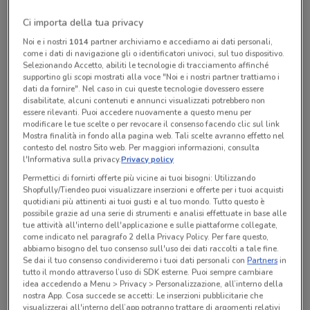
chiamando il negozio.
Ci importa della tua privacy
Chiama il negozio
Noi e i nostri
1014
partner archiviamo e accediamo ai dati personali,
come i dati di navigazione gli o identificatori univoci, sul tuo dispositivo.
Selezionando Accetto, abiliti le tecnologie di tracciamento affinché
Chiuso
supportino gli scopi mostrati alla voce "Noi e i nostri partner trattiamo i
Lunedì
Martedì
Mercoledì
Giovedì
Venerdì
09:00 / 13:00 - 15:30 / 19:00
09:00 / 13:00 - 15:30 / 19:00
09:00 / 13:00 - 15:30 / 19:00
09:00 / 13:00 - 15:30 / 19:00
09:00 / 13:00 - 15:30 / 19:00
dati da fornire". Nel caso in cui queste tecnologie dovessero essere
Sabato
09:00 / 13:00
Domenica
Chiuso
disabilitate, alcuni contenuti e annunci visualizzati potrebbero non
essere rilevanti. Puoi accedere nuovamente a questo menu per
06 76965126
modificare le tue scelte o per revocare il consenso facendo clic sul link
Mostra finalità in fondo alla pagina web. Tali scelte avranno effetto nel
Caffitaly System Shop Roma Tuscolano
contesto del nostro Sito web. Per maggiori informazioni, consulta
l'Informativa sulla privacy.
Privacy policy
Permettici di fornirti offerte più vicine ai tuoi bisogni: Utilizzando
Shopfully/Tiendeo puoi visualizzare inserzioni e offerte per i tuoi acquisti
Tutte le promozioni di questo negozio
quotidiani più attinenti ai tuoi gusti e al tuo mondo. Tutto questo è
possibile grazie ad una serie di strumenti e analisi effettuate in base alle
tue attività all'interno dell'applicazione e sulle piattaforme collegate,
come indicato nel paragrafo 2 della Privacy Policy. Per fare questo,
abbiamo bisogno del tuo consenso sull'uso dei dati raccolti a tale fine.
Se dai il tuo consenso condivideremo i tuoi dati personali con
Partners
in
tutto il mondo attraverso l’uso di SDK esterne. Puoi sempre cambiare
idea accedendo a Menu > Privacy > Personalizzazione, all’interno della
nostra App. Cosa succede se accetti: Le inserzioni pubblicitarie che
visualizzerai all'interno dell’app potranno trattare di argomenti relativi