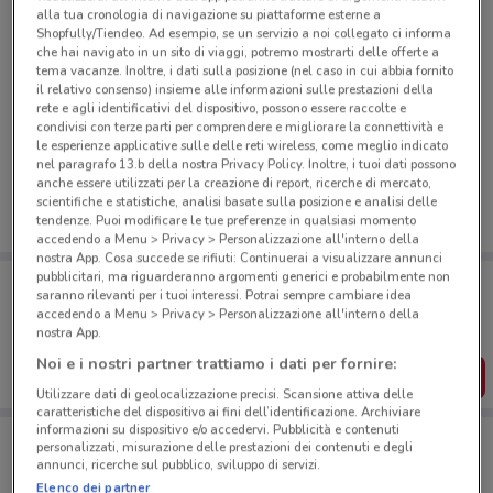
alla tua cronologia di navigazione su piattaforme esterne a
Shopfully/Tiendeo. Ad esempio, se un servizio a noi collegato ci informa
che hai navigato in un sito di viaggi, potremo mostrarti delle offerte a
tema vacanze. Inoltre, i dati sulla posizione (nel caso in cui abbia fornito
il relativo consenso) insieme alle informazioni sulle prestazioni della
rete e agli identificativi del dispositivo, possono essere raccolte e
Ci dispiace, al momento non abbiamo pubblicato
condivisi con terze parti per comprendere e migliorare la connettività e
le esperienze applicative sulle delle reti wireless, come meglio indicato
volantini nella tua zona. Riprova più tardi.
nel paragrafo 13.b della nostra Privacy Policy. Inoltre, i tuoi dati possono
anche essere utilizzati per la creazione di report, ricerche di mercato,
scientifiche e statistiche, analisi basate sulla posizione e analisi delle
tendenze. Puoi modificare le tue preferenze in qualsiasi momento
accedendo a Menu > Privacy > Personalizzazione all'interno della
nostra App. Cosa succede se rifiuti: Continuerai a visualizzare annunci
pubblicitari, ma riguarderanno argomenti generici e probabilmente non
Porta DoveConviene sempre con te!
saranno rilevanti per i tuoi interessi. Potrai sempre cambiare idea
Puoi trovare le migliori offerte dei negozi vicino a te,
accedendo a Menu > Privacy > Personalizzazione all'interno della
salvarle e creare la tua lista del risparmio, comodamente
nostra App.
dal tuo cellulare.
Noi e i nostri partner trattiamo i dati per fornire:
SCARICA L’APP
Utilizzare dati di geolocalizzazione precisi. Scansione attiva delle
caratteristiche del dispositivo ai fini dell’identificazione. Archiviare
informazioni su dispositivo e/o accedervi. Pubblicità e contenuti
personalizzati, misurazione delle prestazioni dei contenuti e degli
Negozi Caffitaly a Roma
annunci, ricerche sul pubblico, sviluppo di servizi.
Elenco dei partner