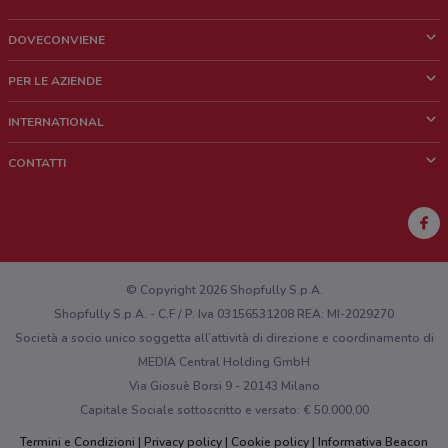
DOVECONVIENE
Cos'è DoveConviene
PER LE AZIENDE
Chi siamo
Cosa facciamo
INTERNATIONAL
News e media
Richieste commerciali e marketing
Brazil
CONTATTI
Lavora con noi
Mexico
Segnalazione punto vendita
France
Segnalazione Volantino
Australia
Hai un malfunzionamento sul web o sull'app?
New Zealand
© Copyright 2026 Shopfully S.p.A.
Shopfully S.p.A. - C.F / P. Iva 03156531208 REA: MI-2029270
Società a socio unico soggetta all’attività di direzione e coordinamento di
MEDIA Central Holding GmbH
Via Giosuè Borsi 9 - 20143 Milano
Capitale Sociale sottoscritto e versato: € 50.000,00
Termini e Condizioni
Privacy policy
Cookie policy
Informativa Beacon