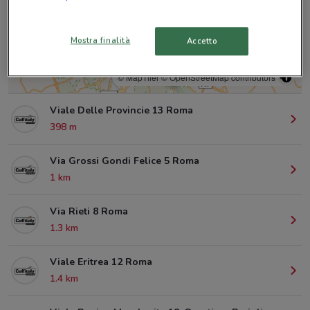
Mostra finalità
Accetto
© MapTiler
© OpenStreetMap contributors
Viale Delle Provincie 13 Roma
398 m
Via Grossi Gondi Felice 5 Roma
1 km
Via Rieti 8 Roma
1.3 km
Viale Eritrea 12 Roma
1.4 km