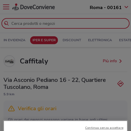
Roma - 00161
IN EVIDENZA
IPER E SUPER
DISCOUNT
ELETTRONICA
ESTAT
Caffitaly
Più info
Via Asconio Pediano 16 - 22, Quartiere
Tuscolano, Roma
5.9 km
Verifica gli orari
Gli orari dei negozi possono variare in base agli ultimi
provvedimenti regionali o nazionali. Verifica l’accuratezza
Continua senza accettare