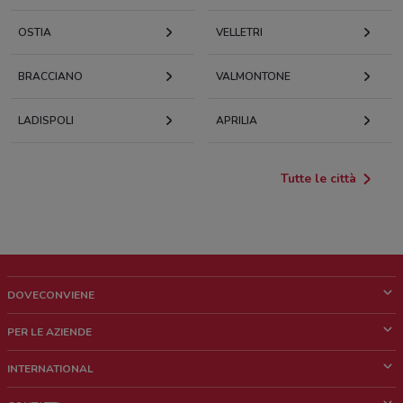
OSTIA
VELLETRI
BRACCIANO
VALMONTONE
LADISPOLI
APRILIA
Tutte le città
DOVECONVIENE
Cos'è DoveConviene
PER LE AZIENDE
Chi siamo
Cosa facciamo
INTERNATIONAL
News e media
Richieste commerciali e marketing
Brazil