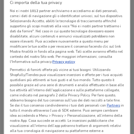
Ci importa della tua privacy
Chiama il negozio
Noi e i nostri
1012
partner archiviamo e accediamo ai dati personali,
come i dati di navigazione gli o identificatori univoci, sul tuo dispositivo.
Selezionando Accetto, abiliti le tecnologie di tracciamento affinché
Lunedì
Martedì
Mercoledì
Giovedì
n.d.
n.d.
n.d.
n.d.
Venerdì
n.d.
supportino gli scopi mostrati alla voce "Noi e i nostri partner trattiamo i
Sabato
Domenica
n.d.
n.d.
dati da fornire". Nel caso in cui queste tecnologie dovessero essere
disabilitate, alcuni contenuti e annunci visualizzati potrebbero non
06 97247438
essere rilevanti. Puoi accedere nuovamente a questo menu per
modificare le tue scelte o per revocare il consenso facendo clic sul link
Mostra finalità in fondo alla pagina web. Tali scelte avranno effetto nel
contesto del nostro Sito web. Per maggiori informazioni, consulta
Tutte le promozioni di questo negozio
l'Informativa sulla privacy.
Privacy policy
Permettici di fornirti offerte più vicine ai tuoi bisogni: Utilizzando
Shopfully/Tiendeo puoi visualizzare inserzioni e offerte per i tuoi acquisti
quotidiani più attinenti ai tuoi gusti e al tuo mondo. Tutto questo è
possibile grazie ad una serie di strumenti e analisi effettuate in base alle
tue attività all'interno dell'applicazione e sulle piattaforme collegate,
come indicato nel paragrafo 2 della Privacy Policy. Per fare questo,
abbiamo bisogno del tuo consenso sull'uso dei dati raccolti a tale fine.
Se dai il tuo consenso condivideremo i tuoi dati personali con
Partners
in
tutto il mondo attraverso l’uso di SDK esterne. Puoi sempre cambiare
idea accedendo a Menu > Privacy > Personalizzazione, all’interno della
nostra App. Cosa succede se accetti: Le inserzioni pubblicitarie che
visualizzerai all'interno dell’app potranno trattare di argomenti relativi
alla tua cronologia di navigazione su piattaforme esterne a