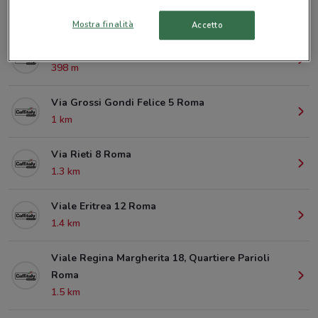
© MapTiler
© OpenStreetMap contributors
Mostra finalità
Accetto
Viale Delle Provincie 13 Roma
398 m
Via Grossi Gondi Felice 5 Roma
1 km
Via Rieti 8 Roma
1.3 km
Viale Eritrea 12 Roma
1.4 km
Viale Regina Margherita 18, Quartiere Parioli
Roma
1.5 km