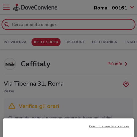
Roma - 00161
IN EVIDENZA
IPER E SUPER
DISCOUNT
ELETTRONICA
ESTAT
Caffitaly
Più info
Via Tiberina 31, Roma
24 km
Verifica gli orari
Gli orari dei negozi possono variare in base agli ultimi
provvedimenti regionali o nazionali. Verifica l’accuratezza
Continua senza accettare
chiamando il negozio.