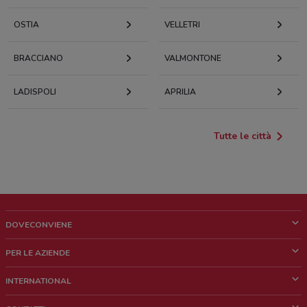
OSTIA
VELLETRI
BRACCIANO
VALMONTONE
LADISPOLI
APRILIA
Tutte le città
DOVECONVIENE
Cos'è DoveConviene
PER LE AZIENDE
Chi siamo
Cosa facciamo
INTERNATIONAL
News e media
Richieste commerciali e marketing
Brazil