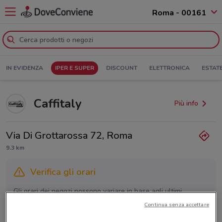
Roma - 00161
IN EVIDENZA
IPER E SUPER
DISCOUNT
ELETTRONICA
ESTAT
Caffitaly
Più info
Via Di Grottarossa 72, Roma
9.3 km
Verifica gli orari
Gli orari dei negozi possono variare in base agli ultimi
provvedimenti regionali o nazionali. Verifica l’accuratezza
Continua senza accettare
chiamando il negozio.