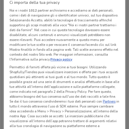
Ci importa della tua privacy
Chiama il negozio
Noi e i nostri
1012
partner archiviamo e accediamo ai dati personali,
come i dati di navigazione gli o identificatori univoci, sul tuo dispositivo.
Selezionando Accetto, abiliti le tecnologie di tracciamento affinché
Lunedì
Martedì
Mercoledì
Giovedì
n.d.
n.d.
n.d.
n.d.
Venerdì
n.d.
supportino gli scopi mostrati alla voce "Noi e i nostri partner trattiamo i
Sabato
Domenica
n.d.
n.d.
dati da fornire". Nel caso in cui queste tecnologie dovessero essere
disabilitate, alcuni contenuti e annunci visualizzati potrebbero non
06 31076355
essere rilevanti. Puoi accedere nuovamente a questo menu per
modificare le tue scelte o per revocare il consenso facendo clic sul link
Mostra finalità in fondo alla pagina web. Tali scelte avranno effetto nel
contesto del nostro Sito web. Per maggiori informazioni, consulta
Tutte le promozioni di questo negozio
l'Informativa sulla privacy.
Privacy policy
Permettici di fornirti offerte più vicine ai tuoi bisogni: Utilizzando
Shopfully/Tiendeo puoi visualizzare inserzioni e offerte per i tuoi acquisti
quotidiani più attinenti ai tuoi gusti e al tuo mondo. Tutto questo è
possibile grazie ad una serie di strumenti e analisi effettuate in base alle
tue attività all'interno dell'applicazione e sulle piattaforme collegate,
come indicato nel paragrafo 2 della Privacy Policy. Per fare questo,
abbiamo bisogno del tuo consenso sull'uso dei dati raccolti a tale fine.
Se dai il tuo consenso condivideremo i tuoi dati personali con
Partners
in
tutto il mondo attraverso l’uso di SDK esterne. Puoi sempre cambiare
idea accedendo a Menu > Privacy > Personalizzazione, all’interno della
nostra App. Cosa succede se accetti: Le inserzioni pubblicitarie che
visualizzerai all'interno dell’app potranno trattare di argomenti relativi
alla tua cronologia di navigazione su piattaforme esterne a