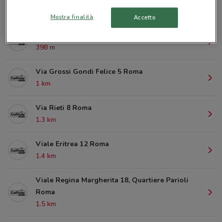
© MapTiler
© OpenStreetMap contributors
Mostra finalità
Accetto
Viale Delle Provincie 13 Roma
398 m
Via Grossi Gondi Felice 5 Roma
1 km
Via Rieti 8 Roma
1.3 km
Viale Eritrea 12 Roma
1.4 km
Viale Regina Margherita 18, Quartiere Parioli
Roma
1.5 km