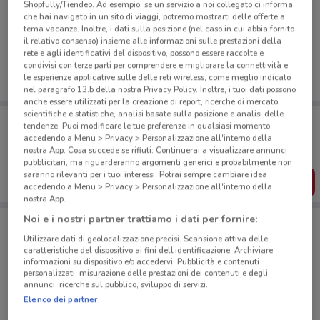
Shopfully/Tiendeo. Ad esempio, se un servizio a noi collegato ci informa
Ci dispiace, al momento non abbiamo pubblicato
che hai navigato in un sito di viaggi, potremo mostrarti delle offerte a
tema vacanze. Inoltre, i dati sulla posizione (nel caso in cui abbia fornito
volantini nella tua zona. Riprova più tardi.
il relativo consenso) insieme alle informazioni sulle prestazioni della
rete e agli identificativi del dispositivo, possono essere raccolte e
condivisi con terze parti per comprendere e migliorare la connettività e
le esperienze applicative sulle delle reti wireless, come meglio indicato
nel paragrafo 13.b della nostra Privacy Policy. Inoltre, i tuoi dati possono
anche essere utilizzati per la creazione di report, ricerche di mercato,
scientifiche e statistiche, analisi basate sulla posizione e analisi delle
Porta DoveConviene sempre con te!
tendenze. Puoi modificare le tue preferenze in qualsiasi momento
Puoi trovare le migliori offerte dei negozi vicino a te,
accedendo a Menu > Privacy > Personalizzazione all'interno della
salvarle e creare la tua lista del risparmio, comodamente
nostra App. Cosa succede se rifiuti: Continuerai a visualizzare annunci
dal tuo cellulare.
pubblicitari, ma riguarderanno argomenti generici e probabilmente non
saranno rilevanti per i tuoi interessi. Potrai sempre cambiare idea
SCARICA L’APP
accedendo a Menu > Privacy > Personalizzazione all'interno della
nostra App.
Noi e i nostri partner trattiamo i dati per fornire:
Negozi Caffitaly a Roma
Utilizzare dati di geolocalizzazione precisi. Scansione attiva delle
caratteristiche del dispositivo ai fini dell’identificazione. Archiviare
informazioni su dispositivo e/o accedervi. Pubblicità e contenuti
personalizzati, misurazione delle prestazioni dei contenuti e degli
annunci, ricerche sul pubblico, sviluppo di servizi.
Elenco dei partner