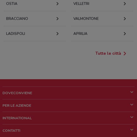
OSTIA
VELLETRI
BRACCIANO
VALMONTONE
LADISPOLI
APRILIA
Tutte le città
DOVECONVIENE
Cos'è DoveConviene
PER LE AZIENDE
Chi siamo
Cosa facciamo
INTERNATIONAL
News e media
Richieste commerciali e marketing
Brazil
CONTATTI
Lavora con noi