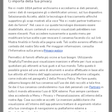
Ci importa della tua privacy
Noi e i nostri
1014
partner archiviamo e accediamo ai dati personali,
come i dati di navigazione gli o identificatori univoci, sul tuo dispositivo.
Lunedì
n.d.
Selezionando Accetto, abiliti le tecnologie di tracciamento affinché
Martedì
Mercoledì
Giovedì
Venerdì
Sabato
Domenica
n.d.
n.d.
n.d.
n.d.
n.d.
n.d.
supportino gli scopi mostrati alla voce "Noi e i nostri partner trattiamo i
CAFFITALY SHOP ROMA TALENTI
dati da fornire". Nel caso in cui queste tecnologie dovessero essere
disabilitate, alcuni contenuti e annunci visualizzati potrebbero non
essere rilevanti. Puoi accedere nuovamente a questo menu per
modificare le tue scelte o per revocare il consenso facendo clic sul link
Mostra finalità in fondo alla pagina web. Tali scelte avranno effetto nel
Tutte le promozioni di questo negozio
contesto del nostro Sito web. Per maggiori informazioni, consulta
l'Informativa sulla privacy.
Privacy policy
Permettici di fornirti offerte più vicine ai tuoi bisogni: Utilizzando
Shopfully/Tiendeo puoi visualizzare inserzioni e offerte per i tuoi acquisti
quotidiani più attinenti ai tuoi gusti e al tuo mondo. Tutto questo è
possibile grazie ad una serie di strumenti e analisi effettuate in base alle
tue attività all'interno dell'applicazione e sulle piattaforme collegate,
come indicato nel paragrafo 2 della Privacy Policy. Per fare questo,
abbiamo bisogno del tuo consenso sull'uso dei dati raccolti a tale fine.
Se dai il tuo consenso condivideremo i tuoi dati personali con
Partners
in
tutto il mondo attraverso l’uso di SDK esterne. Puoi sempre cambiare
idea accedendo a Menu > Privacy > Personalizzazione, all’interno della
nostra App. Cosa succede se accetti: Le inserzioni pubblicitarie che
visualizzerai all'interno dell’app potranno trattare di argomenti relativi
alla tua cronologia di navigazione su piattaforme esterne a