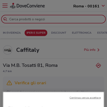
Roma - 00161
IN EVIDENZA
IPER E SUPER
DISCOUNT
ELETTRONICA
ESTAT
Caffitaly
Più info
Via M.B. Tosatti 81, Roma
4.7 km
Verifica gli orari
Gli orari dei negozi possono variare in base agli ultimi
provvedimenti regionali o nazionali. Verifica l’accuratezza
Continua senza accettare
chiamando il negozio.