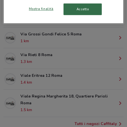
Mostra finalità
Accetto
Viale Delle Provincie 13 Roma
398 m
Via Grossi Gondi Felice 5 Roma
1 km
Via Rieti 8 Roma
1.3 km
Viale Eritrea 12 Roma
1.4 km
Viale Regina Margherita 18, Quartiere Parioli
Roma
1.5 km
Tutti i negozi Caffitaly