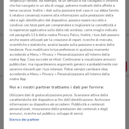
Ci dispiace, al momento non abbiamo pubblicato
Shopfully/Tiendeo. Ad esempio, se un servizio a noi collegato ci informa
che hai navigato in un sito di viaggi, potremo mostrarti delle offerte a
volantini nella tua zona. Riprova più tardi.
tema vacanze. Inoltre, i dati sulla posizione (nel caso in cui abbia fornito
il relativo consenso) insieme alle informazioni sulle prestazioni della
rete e agli identificativi del dispositivo, possono essere raccolte e
condivisi con terze parti per comprendere e migliorare la connettività e
le esperienze applicative sulle delle reti wireless, come meglio indicato
nel paragrafo 13.b della nostra Privacy Policy. Inoltre, i tuoi dati possono
anche essere utilizzati per la creazione di report, ricerche di mercato,
Porta DoveConviene sempre con te!
scientifiche e statistiche, analisi basate sulla posizione e analisi delle
Puoi trovare le migliori offerte dei negozi vicino a te,
tendenze. Puoi modificare le tue preferenze in qualsiasi momento
salvarle e creare la tua lista del risparmio, comodamente
accedendo a Menu > Privacy > Personalizzazione all'interno della
dal tuo cellulare.
nostra App. Cosa succede se rifiuti: Continuerai a visualizzare annunci
pubblicitari, ma riguarderanno argomenti generici e probabilmente non
SCARICA L’APP
saranno rilevanti per i tuoi interessi. Potrai sempre cambiare idea
accedendo a Menu > Privacy > Personalizzazione all'interno della
nostra App.
Noi e i nostri partner trattiamo i dati per fornire:
Negozi Caffitaly a Roma
Utilizzare dati di geolocalizzazione precisi. Scansione attiva delle
caratteristiche del dispositivo ai fini dell’identificazione. Archiviare
informazioni su dispositivo e/o accedervi. Pubblicità e contenuti
personalizzati, misurazione delle prestazioni dei contenuti e degli
annunci, ricerche sul pubblico, sviluppo di servizi.
Elenco dei partner
© MapTiler
© OpenStreetMap contributors