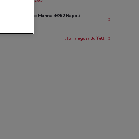
2.2 km
CHIUSO
Via Stanislao Manna 46/52 Napoli
4.2 km
Tutti i negozi Buffetti