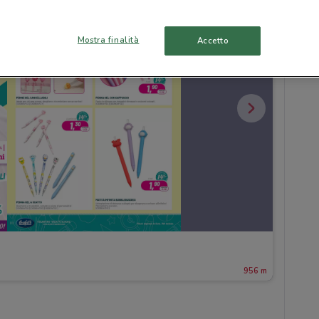
Mostra finalità
Accetto
956 m