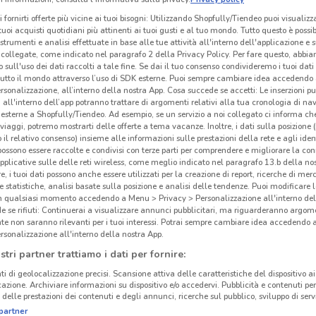
i fornirti offerte più vicine ai tuoi bisogni: Utilizzando Shopfully/Tiendeo puoi visualizz
i tuoi acquisti quotidiani più attinenti ai tuoi gusti e al tuo mondo. Tutto questo è possi
 strumenti e analisi effettuate in base alle tue attività all'interno dell'applicazione e 
collegate, come indicato nel paragrafo 2 della Privacy Policy. Per fare questo, abbi
 sull'uso dei dati raccolti a tale fine. Se dai il tuo consenso condivideremo i tuoi dati
tutto il mondo attraverso l’uso di SDK esterne. Puoi sempre cambiare idea accedend
rsonalizzazione, all’interno della nostra App. Cosa succede se accetti: Le inserzioni pu
i all'interno dell’app potranno trattare di argomenti relativi alla tua cronologia di na
esterne a Shopfully/Tiendeo. Ad esempio, se un servizio a noi collegato ci informa ch
i viaggi, potremo mostrarti delle offerte a tema vacanze. Inoltre, i dati sulla posizione 
o il relativo consenso) insieme alle informazioni sulle prestazioni della rete e agli ident
 possono essere raccolte e condivisi con terze parti per comprendere e migliorare la conn
pplicative sulle delle reti wireless, come meglio indicato nel paragrafo 13.b della no
re, i tuoi dati possono anche essere utilizzati per la creazione di report, ricerche di mer
 e statistiche, analisi basate sulla posizione e analisi delle tendenze. Puoi modificare l
in qualsiasi momento accedendo a Menu > Privacy > Personalizzazione all'interno del
 se rifiuti: Continuerai a visualizzare annunci pubblicitari, ma riguarderanno argome
te non saranno rilevanti per i tuoi interessi. Potrai sempre cambiare idea accedendo
rsonalizzazione all'interno della nostra App.
stri partner trattiamo i dati per fornire:
ti di geolocalizzazione precisi. Scansione attiva delle caratteristiche del dispositivo ai 
icazione. Archiviare informazioni su dispositivo e/o accedervi. Pubblicità e contenuti per
delle prestazioni dei contenuti e degli annunci, ricerche sul pubblico, sviluppo di servi
partner