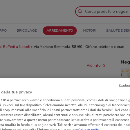
ORPO
BRICOLAGE
ARREDAMENTO
MOTORI
SALUTE E BE
i Buffetti a Napoli
Via Mariano Semmola, 58 /60 - Offerte, telefono e orari
Nego
Più info
Contin
 della tua privacy
i
1014
partner archiviamo e accediamo ai dati personali, come i dati di navigazione g
ri univoci, sul tuo dispositivo. Selezionando Accetto, abiliti le tecnologie di tracciame
li scopi mostrati alla voce "Noi e i nostri partner trattiamo i dati da fornire". Nel caso 
ovessero essere disabilitate, alcuni contenuti e annunci visualizzati potrebbero non ess
re nuovamente a questo menu per modificare le tue scelte o per revocare il consenso
provvedimenti regionali o nazionali. Verifica l’accuratezza
tra finalità in fondo alla pagina web. Tali scelte avranno effetto nel contesto del nost
 informazioni, consulta l'Informativa sulla privacy.
Privacy policy