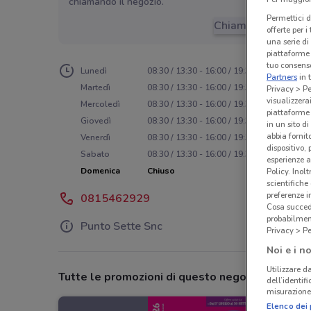
chiamando il negozio.
Permettici d
Chiama il negozio
offerte per 
una serie di
piattaforme 
tuo consenso
Lunedì
08:30 / 13:30 - 16:00 / 19:30
Partners
in 
Martedì
08:30 / 13:30 - 16:00 / 19:30
Privacy > Pe
visualizzera
Mercoledì
08:30 / 13:30 - 16:00 / 19:30
piattaforme 
Giovedì
08:30 / 13:30 - 16:00 / 19:30
in un sito d
abbia fornit
Venerdì
08:30 / 13:30 - 16:00 / 19:30
dispositivo,
Sabato
08:30 / 13:30 - 16:00 / 19:30
esperienze a
Domenica
Chiuso
Policy. Inolt
scientifiche
preferenze 
0815462929
Cosa succede
probabilmen
Punto Sette Snc
Privacy > Pe
Noi e i no
Utilizzare da
Tutte le promozioni di questo negozio
dell’identif
misurazione 
Elenco dei 