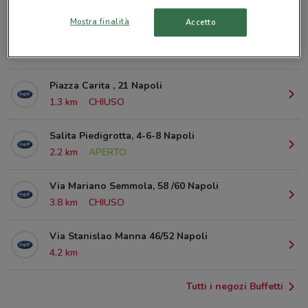
© MapTiler
© OpenStreetMap contributors
Mostra finalità
Accetto
Via Roberto Bracco, 36/38/40 Napoli
955 m
CHIUSO
Piazza Carita , 21 Napoli
1.3 km
CHIUSO
Salita Piedigrotta, 4-6-8 Napoli
2.2 km
APERTO
Via Mariano Semmola, 58 /60 Napoli
3.8 km
CHIUSO
Via Stanislao Manna 46/52 Napoli
4.2 km
Tutti i negozi Buffetti