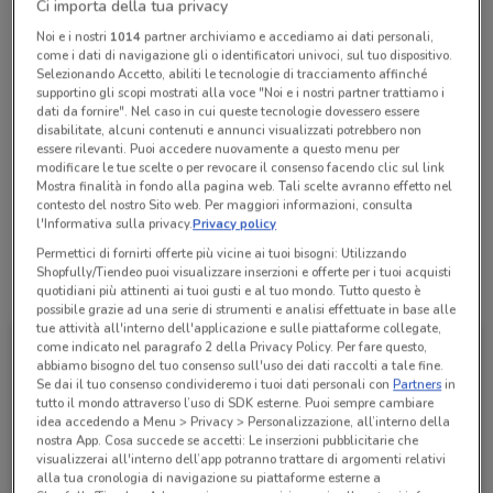
Ci importa della tua privacy
Chiama il negozio
Noi e i nostri
1014
partner archiviamo e accediamo ai dati personali,
come i dati di navigazione gli o identificatori univoci, sul tuo dispositivo.
Selezionando Accetto, abiliti le tecnologie di tracciamento affinché
Chiuso
supportino gli scopi mostrati alla voce "Noi e i nostri partner trattiamo i
Lunedì
Martedì
Mercoledì
Giovedì
Venerdì
08:30 / 13:30 - 16:00 / 19:30
08:30 / 13:30 - 16:00 / 19:30
08:30 / 13:30 - 16:00 / 19:30
08:30 / 13:30 - 16:00 / 19:30
08:30 / 13:30 - 16:00 / 19:30
dati da fornire". Nel caso in cui queste tecnologie dovessero essere
Sabato
08:30 / 13:30 - 16:00 / 19:30
disabilitate, alcuni contenuti e annunci visualizzati potrebbero non
Domenica
Chiuso
essere rilevanti. Puoi accedere nuovamente a questo menu per
0812298572
modificare le tue scelte o per revocare il consenso facendo clic sul link
Mostra finalità in fondo alla pagina web. Tali scelte avranno effetto nel
Europrogram Srl
contesto del nostro Sito web. Per maggiori informazioni, consulta
l'Informativa sulla privacy.
Privacy policy
Permettici di fornirti offerte più vicine ai tuoi bisogni: Utilizzando
Shopfully/Tiendeo puoi visualizzare inserzioni e offerte per i tuoi acquisti
Tutte le promozioni di questo negozio
quotidiani più attinenti ai tuoi gusti e al tuo mondo. Tutto questo è
possibile grazie ad una serie di strumenti e analisi effettuate in base alle
tue attività all'interno dell'applicazione e sulle piattaforme collegate,
come indicato nel paragrafo 2 della Privacy Policy. Per fare questo,
abbiamo bisogno del tuo consenso sull'uso dei dati raccolti a tale fine.
Se dai il tuo consenso condivideremo i tuoi dati personali con
Partners
in
tutto il mondo attraverso l’uso di SDK esterne. Puoi sempre cambiare
idea accedendo a Menu > Privacy > Personalizzazione, all’interno della
nostra App. Cosa succede se accetti: Le inserzioni pubblicitarie che
visualizzerai all'interno dell’app potranno trattare di argomenti relativi
alla tua cronologia di navigazione su piattaforme esterne a