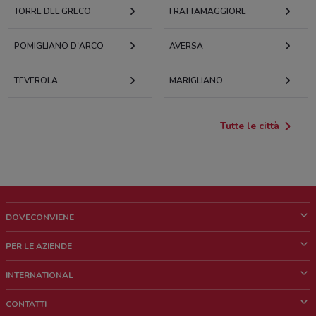
TORRE DEL GRECO
FRATTAMAGGIORE
POMIGLIANO D'ARCO
AVERSA
TEVEROLA
MARIGLIANO
Tutte le città
DOVECONVIENE
Cos'è DoveConviene
PER LE AZIENDE
Chi siamo
Cosa facciamo
INTERNATIONAL
News e media
Richieste commerciali e marketing
Brazil
CONTATTI
Lavora con noi