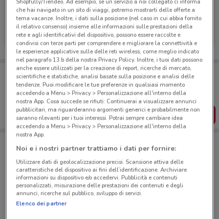
Shopfully/Tiendeo. Ad esempio, se un servizio a noi collegato ci informa
che hai navigato in un sito di viaggi, potremo mostrarti delle offerte a
tema vacanze. Inoltre, i dati sulla posizione (nel caso in cui abbia fornito
Buffetti
il relativo consenso) insieme alle informazioni sulle prestazioni della
rete e agli identificativi del dispositivo, possono essere raccolte e
Scade il 30/09
956 m
condivisi con terze parti per comprendere e migliorare la connettività e
le esperienze applicative sulle delle reti wireless, come meglio indicato
nel paragrafo 13.b della nostra Privacy Policy. Inoltre, i tuoi dati possono
anche essere utilizzati per la creazione di report, ricerche di mercato,
Porta DoveConviene sempre con te!
scientifiche e statistiche, analisi basate sulla posizione e analisi delle
Puoi trovare le migliori offerte dei negozi vicino a te,
tendenze. Puoi modificare le tue preferenze in qualsiasi momento
salvarle e creare la tua lista del risparmio, comodamente
accedendo a Menu > Privacy > Personalizzazione all'interno della
dal tuo cellulare.
nostra App. Cosa succede se rifiuti: Continuerai a visualizzare annunci
pubblicitari, ma riguarderanno argomenti generici e probabilmente non
SCARICA L’APP
saranno rilevanti per i tuoi interessi. Potrai sempre cambiare idea
accedendo a Menu > Privacy > Personalizzazione all'interno della
nostra App.
Noi e i nostri partner trattiamo i dati per fornire:
Negozi Buffetti a Napoli
Utilizzare dati di geolocalizzazione precisi. Scansione attiva delle
caratteristiche del dispositivo ai fini dell’identificazione. Archiviare
informazioni su dispositivo e/o accedervi. Pubblicità e contenuti
personalizzati, misurazione delle prestazioni dei contenuti e degli
annunci, ricerche sul pubblico, sviluppo di servizi.
Elenco dei partner