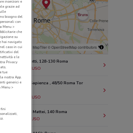
are inserzioni e
bile grazie ad
sulle
amo bisogno del
 personali con
o a Menu >
bblicitarie che
vigazione su
e hai navigato
(nel caso in cui
© MapTiler
© OpenStreetMap contributors
ificativi del
ettività e le
Via Ugo Ojetti, 128-130 Roma
stra Privacy
cato,
4.8 km
CHIUSO
e tue
la nostra App.
nti generici e
Via Di Tor Sapienza , 48/50 Roma Tor
 a Menu >
Sapienza
6.4 km
CHIUSO
fini
Via Casetta Mattei, 140 Roma
sonalizzati,
zi.
10 km
CHIUSO