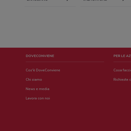
DOVECONVIENE
PER LE A
Cos'è DoveConviene
Cosa facc
Chi siamo
Richieste 
News e media
Lavora con noi