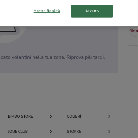
Mostra finalità
Accetto
to volantini nella tua zona. Riprova più tardi.
BIMBO STORE
COLIBRÌ
JOUÈ CLUB
STOKKE