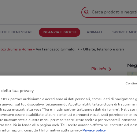
UTE E BENESSERE
INFANZIA E GIOCHI
ANIMALI
SPORT E MO
ozi Brums a Roma
Via Francesco Grimaldi, 7 - Offerte, telefono e orari
Neg
Più info
Contin
 della tua privacy
i
1012
partner archiviamo e accediamo ai dati personali, come i dati di navigazione g
ri univoci, sul tuo dispositivo. Selezionando Accetto, abiliti le tecnologie di tracciame
li scopi mostrati alla voce "Noi e i nostri partner trattiamo i dati da fornire". Nel caso 
ovessero essere disabilitate, alcuni contenuti e annunci visualizzati potrebbero non ess
re nuovamente a questo menu per modificare le tue scelte o per revocare il consenso
provvedimenti regionali o nazionali. Verifica l’accuratezza
tra finalità in fondo alla pagina web. Tali scelte avranno effetto nel contesto del nost
 informazioni, consulta l'Informativa sulla privacy.
Privacy policy