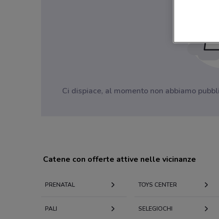
Ci dispiace, al momento non abbiamo pubblica
Catene con offerte attive nelle vicinanze
PRENATAL
TOYS CENTER
PALI
SELEGIOCHI