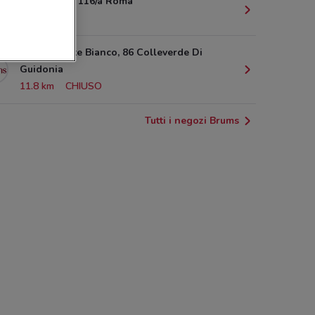
via tiberina, 116/a Roma
10.7 km
Via Di Monte Bianco, 86 Colleverde Di
Guidonia
11.8 km
CHIUSO
Tutti i negozi Brums