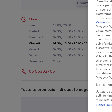
Permettici d
Chiama il negozio
offerte per 
una serie di
piattaforme 
tuo consenso
Chiuso
Partners
in 
Lunedì
16:00 / 20:00
Privacy > Pe
visualizzera
Martedì
09:30 / 13:00 - 16:00 / 20:00
piattaforme 
Mercoledì
09:30 / 13:00 - 16:00 / 20:00
in un sito d
Giovedì
09:30 / 13:00 - 16:00 / 20:00
abbia fornit
dispositivo,
Venerdì
09:30 / 13:00 - 16:00 / 20:00
esperienze a
Sabato
09:30 / 13:00 - 16:00 / 20:00
Policy. Inolt
scientifiche
Domenica
Chiuso
preferenze 
Cosa succede
06 55302756
probabilmen
Privacy > Pe
Noi e i no
Tutte le promozioni di questo negozio
Utilizzare da
dell’identif
misurazione 
Elenco dei 