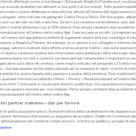
i fornirti offerte più vicine ai tuoi bisogni: Utilizzando Shopfully/Tiendeo puoi visualizz
i tuoi acquisti quotidiani più attinenti ai tuoi gusti e al tuo mondo. Tutto questo è possi
 strumenti e analisi effettuate in base alle tue attività all'interno dell'applicazione e 
collegate, come indicato nel paragrafo 2 della Privacy Policy. Per fare questo, abbi
 sull'uso dei dati raccolti a tale fine. Se dai il tuo consenso condivideremo i tuoi dati
tutto il mondo attraverso l’uso di SDK esterne. Puoi sempre cambiare idea accedend
rsonalizzazione, all’interno della nostra App. Cosa succede se accetti: Le inserzioni pu
i all'interno dell’app potranno trattare di argomenti relativi alla tua cronologia di na
esterne a Shopfully/Tiendeo. Ad esempio, se un servizio a noi collegato ci informa ch
i viaggi, potremo mostrarti delle offerte a tema vacanze. Inoltre, i dati sulla posizione 
o il relativo consenso) insieme alle informazioni sulle prestazioni della rete e agli ident
 possono essere raccolte e condivisi con terze parti per comprendere e migliorare la conn
pplicative sulle delle reti wireless, come meglio indicato nel paragrafo 13.b della no
re, i tuoi dati possono anche essere utilizzati per la creazione di report, ricerche di mer
 e statistiche, analisi basate sulla posizione e analisi delle tendenze. Puoi modificare l
in qualsiasi momento accedendo a Menu > Privacy > Personalizzazione all'interno del
 se rifiuti: Continuerai a visualizzare annunci pubblicitari, ma riguarderanno argome
te non saranno rilevanti per i tuoi interessi. Potrai sempre cambiare idea accedendo
rsonalizzazione all'interno della nostra App.
stri partner trattiamo i dati per fornire:
ti di geolocalizzazione precisi. Scansione attiva delle caratteristiche del dispositivo ai 
icazione. Archiviare informazioni su dispositivo e/o accedervi. Pubblicità e contenuti per
delle prestazioni dei contenuti e degli annunci, ricerche sul pubblico, sviluppo di servi
partner