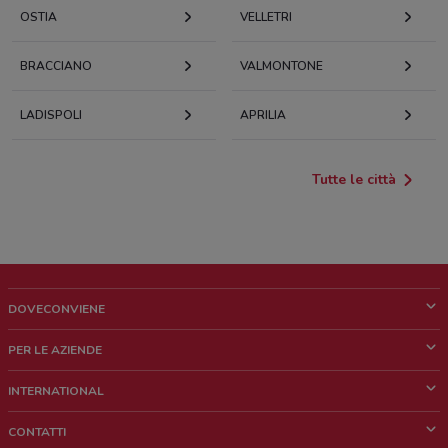
OSTIA
VELLETRI
BRACCIANO
VALMONTONE
LADISPOLI
APRILIA
Tutte le città
DOVECONVIENE
Cos'è DoveConviene
PER LE AZIENDE
Chi siamo
Cosa facciamo
INTERNATIONAL
News e media
Richieste commerciali e marketing
Brazil
CONTATTI
Lavora con noi