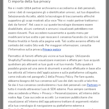
Ci importa della tua privacy
Noi e i nostri
1014
partner archiviamo e accediamo ai dati personali,
come i dati di navigazione gli o identificatori univoci, sul tuo dispositivo.
Tutte le promozioni di questo negozio
Selezionando Accetto, abiliti le tecnologie di tracciamento affinché
supportino gli scopi mostrati alla voce "Noi e i nostri partner trattiamo i
dati da fornire". Nel caso in cui queste tecnologie dovessero essere
disabilitate, alcuni contenuti e annunci visualizzati potrebbero non
essere rilevanti. Puoi accedere nuovamente a questo menu per
modificare le tue scelte o per revocare il consenso facendo clic sul link
Mostra finalità in fondo alla pagina web. Tali scelte avranno effetto nel
contesto del nostro Sito web. Per maggiori informazioni, consulta
l'Informativa sulla privacy.
Privacy policy
Permettici di fornirti offerte più vicine ai tuoi bisogni: Utilizzando
Shopfully/Tiendeo puoi visualizzare inserzioni e offerte per i tuoi acquisti
quotidiani più attinenti ai tuoi gusti e al tuo mondo. Tutto questo è
possibile grazie ad una serie di strumenti e analisi effettuate in base alle
tue attività all'interno dell'applicazione e sulle piattaforme collegate,
B di Bimbi
come indicato nel paragrafo 2 della Privacy Policy. Per fare questo,
abbiamo bisogno del tuo consenso sull'uso dei dati raccolti a tale fine.
Scade il 30/08
2.3 km
Se dai il tuo consenso condivideremo i tuoi dati personali con
Partners
in
tutto il mondo attraverso l’uso di SDK esterne. Puoi sempre cambiare
idea accedendo a Menu > Privacy > Personalizzazione, all’interno della
nostra App. Cosa succede se accetti: Le inserzioni pubblicitarie che
visualizzerai all'interno dell’app potranno trattare di argomenti relativi
alla tua cronologia di navigazione su piattaforme esterne a