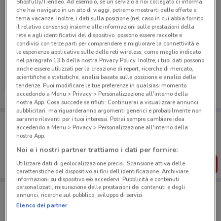
Shopfully/Tiendeo. Ad esempio, se un servizio a noi collegato ci informa
che hai navigato in un sito di viaggi, potremo mostrarti delle offerte a
tema vacanze. Inoltre, i dati sulla posizione (nel caso in cui abbia fornito
il relativo consenso) insieme alle informazioni sulle prestazioni della
rete e agli identificativi del dispositivo, possono essere raccolte e
condivisi con terze parti per comprendere e migliorare la connettività e
le esperienze applicative sulle delle reti wireless, come meglio indicato
nel paragrafo 13.b della nostra Privacy Policy. Inoltre, i tuoi dati possono
B di Bimbi
anche essere utilizzati per la creazione di report, ricerche di mercato,
scientifiche e statistiche, analisi basate sulla posizione e analisi delle
tendenze. Puoi modificare le tue preferenze in qualsiasi momento
Scade il 31/12
2.3 km
accedendo a Menu > Privacy > Personalizzazione all'interno della
nostra App. Cosa succede se rifiuti: Continuerai a visualizzare annunci
pubblicitari, ma riguarderanno argomenti generici e probabilmente non
saranno rilevanti per i tuoi interessi. Potrai sempre cambiare idea
Porta DoveConviene sempre con te!
accedendo a Menu > Privacy > Personalizzazione all'interno della
Puoi trovare le migliori offerte dei negozi vicino a te,
nostra App.
salvarle e creare la tua lista del risparmio, comodamente
dal tuo cellulare.
Noi e i nostri partner trattiamo i dati per fornire:
SCARICA L’APP
Utilizzare dati di geolocalizzazione precisi. Scansione attiva delle
caratteristiche del dispositivo ai fini dell’identificazione. Archiviare
informazioni su dispositivo e/o accedervi. Pubblicità e contenuti
personalizzati, misurazione delle prestazioni dei contenuti e degli
annunci, ricerche sul pubblico, sviluppo di servizi.
Negozi B di Bimbi a Roma
Elenco dei partner