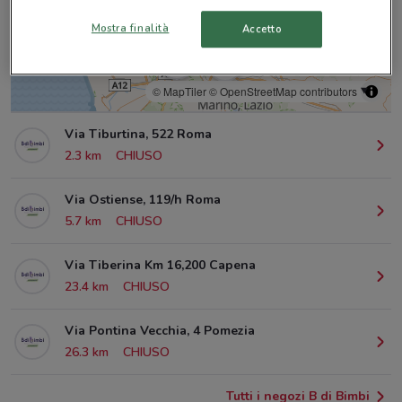
Mostra finalità
Accetto
© MapTiler
© OpenStreetMap contributors
Via Tiburtina, 522 Roma
2.3 km
CHIUSO
Via Ostiense, 119/h Roma
5.7 km
CHIUSO
Via Tiberina Km 16,200 Capena
23.4 km
CHIUSO
Via Pontina Vecchia, 4 Pomezia
26.3 km
CHIUSO
Tutti i negozi B di Bimbi